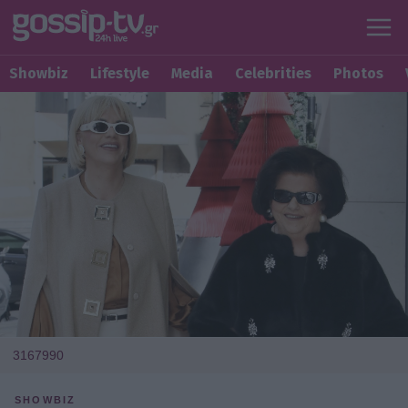
Showbiz
Lifestyle
Media
Celebrities
Photos
3167990
SHOWBIZ