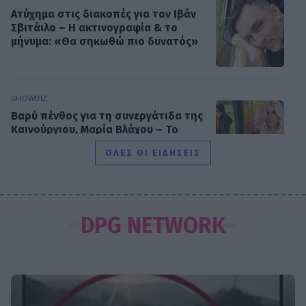
Ατύχημα στις διακοπές για τον Ιβάν
Σβιτάιλο – Η ακτινογραφία & το
μήνυμα: «Θα σηκωθώ πιο δυνατός»
SHOWBIZ
Βαρύ πένθος για τη συνεργάτιδα της
Καινούργιου, Μαρία Βλάχου – Το
μήνυμα της παρουσιάστριας
ΟΛΕΣ ΟΙ ΕΙΔΗΣΕΙΣ
SHOWBIZ
Λένα Παπαληγούρα για Άκη Πάντο:
DPG NETWORK
«Ο γάμος μας είναι πολύ καλύτερος
απ’ ό,τι είχα φανταστεί»
SHOWBIZ