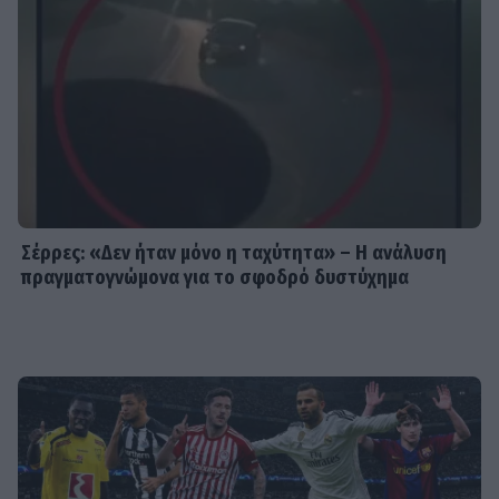
Θα αναγνώριζες την Εβελίνα
Παπούλια σε αυτή τη φωτογραφία; Η
ανάρτηση και το μήνυμα με
αποδέκτες
SHOWBIZ
Οικονομάκου: To fashion souvenir
από τα Bora Bora - H χειροποίητη
τσάντα από φύλλα που θα ζηλέψεις
Σέρρες: «Δεν ήταν μόνο η ταχύτητα» – Η ανάλυση
πραγματογνώμονα για το σφοδρό δυστύχημα
SHOWBIZ
Summer vibes για τη Δανάη Μπάρκα
– Το πολύχρωμο look που ξεχώρισε
σε καλοκαιρινό πάρτι
SHOWBIZ