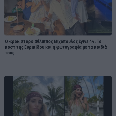
Ιωάννα Μπούκη: «"Βασανίζω" τον
Αντώνη Σρόιτερ 15 καλοκαίρια»
SHOWBIZ
Ο «ροκ σταρ» Φίλιππος Μιχόπουλος έγινε 44: Το
Κώστας Φραγκολιάς: Μια «κούκλα»
ποστ της Ευριπίδου και η φωτογραφία με τα παιδιά
ξάπλωσε πάνω του στο κρεβάτι
τους
SHOWBIZ
Κατερίνα Καινούργιου: Ένα τρυφερό
μήνυμα από την Πάρο
SHOWBIZ