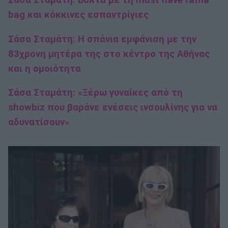
Σάσα Σταμάτη: Βόλτα με τη must have raffia
bag και κόκκινες εσπαντρίγιες
Σάσα Σταμάτη: H σπάνια εμφάνιση με την
83χρονη μητέρα της στο κέντρο της Αθήνας
και η ομοιότητα
Σάσα Σταμάτη: «Ξέρω γυναίκες από τη
showbiz που βαράνε ενέσεις ινσουλίνης για να
αδυνατίσουν»