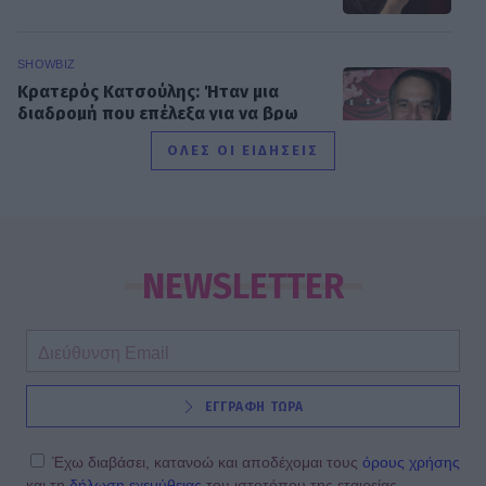
SHOWBIZ
Κρατερός Κατσούλης: Ήταν μια
διαδρομή που επέλεξα για να βρω
τρόπους επικοινωνίας και
ΟΛΕΣ ΟΙ ΕΙΔΗΣΕΙΣ
συνεννόησης
SHOWBIZ
Συγκινεί η Ανθή Βούλγαρη: «Χωρίς
εσένα το φετινό καλοκαίρι θα ήταν
NEWSLETTER
το δυσκολότερο της ζωής μου»
SHOWBIZ
ΕΓΓΡΑΦΗ ΤΩΡΑ
Δίπλα στο απέραντο γαλάζιο η
Μαριαλένα Ρουμελιώτη γιορτάζει
τους δυο πρώτους μήνες με τον γιο
Έχω διαβάσει, κατανοώ και αποδέχομαι τους
όρους χρήσης
της
και τη
δήλωση εχεμύθειας
του ιστοτόπου της εταιρείας