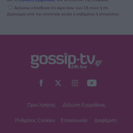
Δηλώνω υπεύθυνα ότι είμαι άνω των 18 ετών ή ότι
βρίσκομαι υπό την εποπτεία γονέα ή κηδεμόνα ή επιτρόπου
SHOWBIZ
«Μια γοργόνα στην Κρήτη» -
Αποθεώθηκε η Παπουτσάκη!
Μαγνήτισε τα βλέμματα με το
καλλίγραμμο κορμί της
SHOWBIZ
Γαστρονομικό στιγμιότυπο από...
Κρήτη! Η Σίσσυ Χρηστίδου
απολαμβάνει τις γεύσεις του νησιού
Όροι Χρήσης
Δήλωση Εχεμύθειας
SHOWBIZ
Η «πραγματική πολυτέλεια» της
Βαλαβάνη μέσα από το πιο
Ρυθμίσεις Cookies
Επικοινωνία
Διαφήμιση
ξεχωριστό summer καρουζέλ
φωτογραφιών