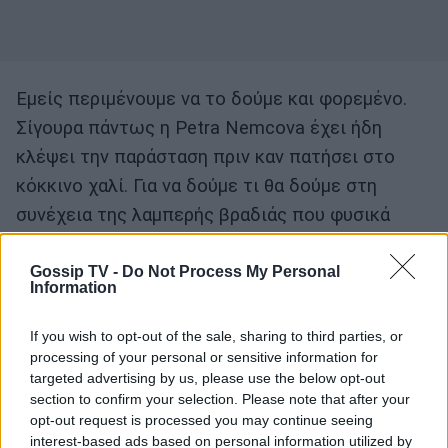
Εμείς περιμένουμε να το δούμε και φορεμένο.
Σίγουρα πάντως η Petra Νemcova έχει ήδη
κλέψει την παράσταση πριν καν πατήσει στο
κόκκινο χαλί. Για να δούμε τι θα δούμε στη
συνέχεια της λαμπερής βραδιάς που φυσικά
μεταδίδεται ζωντανά από τη Nova και τα
κανάλια Novacinema!
Gossip TV -
Do Not Process My Personal
Information
If you wish to opt-out of the sale, sharing to third parties, or
processing of your personal or sensitive information for
targeted advertising by us, please use the below opt-out
section to confirm your selection. Please note that after your
opt-out request is processed you may continue seeing
interest-based ads based on personal information utilized by