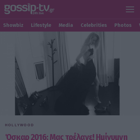
Showbiz
Lifestyle
Media
Celebrities
Photos
HOLLYWOOD
Όσκαρ 2016: Μας τρέλανε! Ημίγυμνη