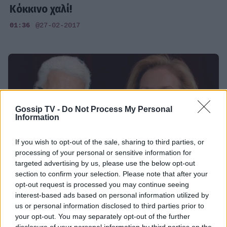
Κόκκινο χαλί!
01:36
@27-02-2017
Gossip TV -
Do Not Process My Personal
Information
If you wish to opt-out of the sale, sharing to third parties, or
processing of your personal or sensitive information for
targeted advertising by us, please use the below opt-out
section to confirm your selection. Please note that after your
opt-out request is processed you may continue seeing
HOLLYWOOD
interest-based ads based on personal information utilized by
us or personal information disclosed to third parties prior to
Όσκαρ 2017: Πόλεμος για το φόρεμα της
your opt-out. You may separately opt-out of the further
Meryl Streep στο κόκκινο χαλί
disclosure of your personal information by third parties on the