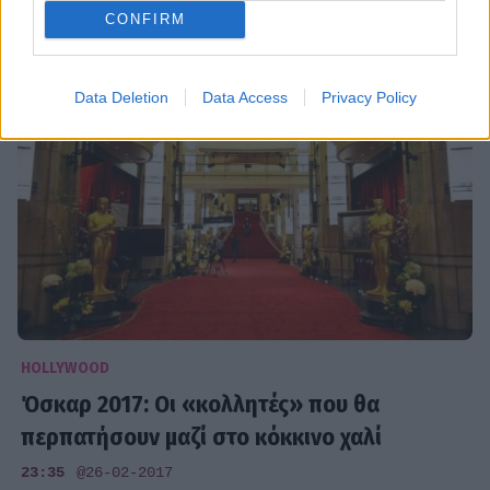
00:05
@27-02-2017
CONFIRM
Data Deletion
Data Access
Privacy Policy
HOLLYWOOD
Όσκαρ 2017: Οι «κολλητές» που θα
περπατήσουν μαζί στο κόκκινο χαλί
23:35
@26-02-2017