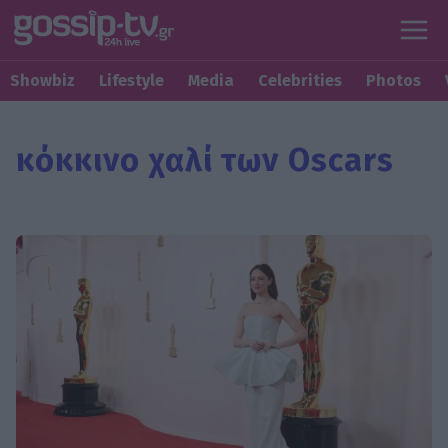
Showbiz
Lifestyle
Media
Celebrities
Photos
κόκκινο χαλί των Oscars