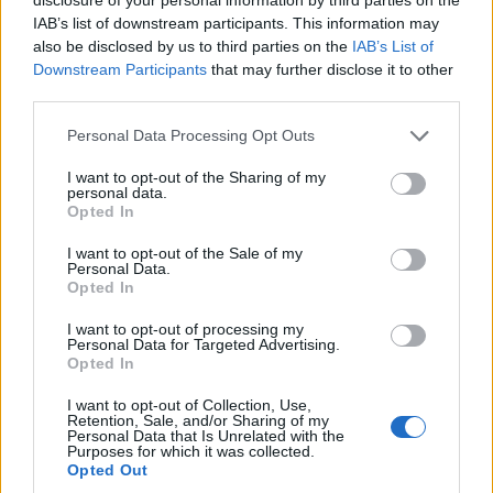
IAB’s list of downstream participants. This information may
00:39
@27-02-2017
also be disclosed by us to third parties on the
IAB’s List of
Downstream Participants
that may further disclose it to other
third parties.
Personal Data Processing Opt Outs
I want to opt-out of the Sharing of my
personal data.
Opted In
I want to opt-out of the Sale of my
Personal Data.
Opted In
I want to opt-out of processing my
Personal Data for Targeted Advertising.
Opted In
HOLLYWOOD
I want to opt-out of Collection, Use,
Retention, Sale, and/or Sharing of my
Όσκαρ 2017: Δείτε πώς πήγαν για πρώτη
Personal Data that Is Unrelated with the
Purposes for which it was collected.
φορά στα βραβεία οι φετινές υποψήφιες!
Opted Out