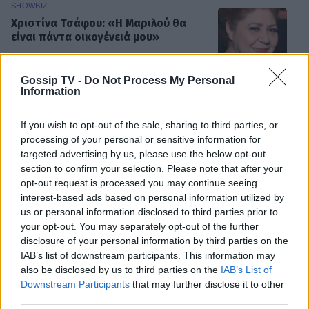
SHOWBIZ
Χριστίνα Τσάφου: «Η Μαριλού θα
είναι πάντα οικογένειά μου»
Gossip TV -
Do Not Process My Personal
Information
SHOWBIZ
Daphne Lawrence: «Το πρώτο μου
If you wish to opt-out of the sale, sharing to third parties, or
τραγούδι το έγραψα όταν πήγαινα Ε’
processing of your personal or sensitive information for
Δημοτικού¬
targeted advertising by us, please use the below opt-out
section to confirm your selection. Please note that after your
opt-out request is processed you may continue seeing
interest-based ads based on personal information utilized by
us or personal information disclosed to third parties prior to
MEDIA
your opt-out. You may separately opt-out of the further
Μπαμπά σ’ αγαπώ - Ελένη Σακκά: Η
disclosure of your personal information by third parties on the
Μαίρη δεν λειτουργεί συνειδητά για
να δημιουργεί χάος
IAB’s list of downstream participants. This information may
ΟΛΕΣ ΟΙ ΕΙΔΗΣΕΙΣ
also be disclosed by us to third parties on the
IAB’s List of
Downstream Participants
that may further disclose it to other
third parties.