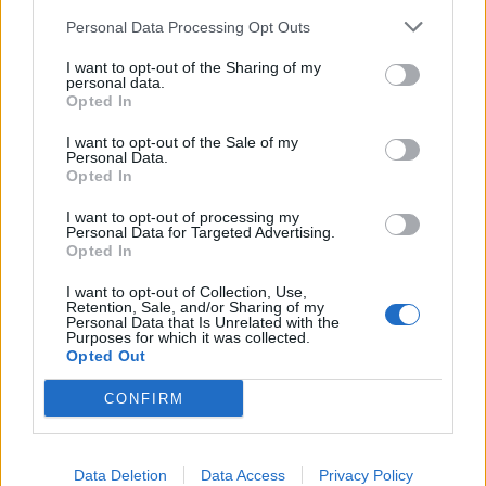
MEDIA
Personal Data Processing Opt Outs
Έλλη Κασόλη: «Έχω τη φιλοσοφία
DPG NETWORK
του «στρατιώτη»
I want to opt-out of the Sharing of my
personal data.
Opted In
I want to opt-out of the Sale of my
Personal Data.
MEDIA
Opted In
Για Σένα: Γνωρίστε την οικογένεια
Ηλιάδη – Εκεί όπου οι πιο δυνατοί
I want to opt-out of processing my
Personal Data for Targeted Advertising.
δεσμοί δοκιμάζονται περισσότερο
Opted In
I want to opt-out of Collection, Use,
Retention, Sale, and/or Sharing of my
Personal Data that Is Unrelated with the
SHOWBIZ
Purposes for which it was collected.
Opted Out
Λίλα Μπακλέση – Παναγιώτης
Μαρκεζίνης: Έγιναν γονείς! Η πρώτη
CONFIRM
φωτό και το τρυφερό μήνυμα
Σέρρες: «Δεν ήταν μόνο η ταχύτητα» – Η ανάλυση
πραγματογνώμονα για το σφοδρό δυστύχημα
Data Deletion
Data Access
Privacy Policy