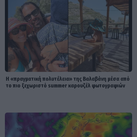
SHOWBIZ
Μιχόπουλος: Η ξεχωριστή ανάρτηση
της Ευριπίδου για τα γενέθλιά του
είναι γεμάτη κοινές στιγμές τους
SHOWBIZ
Συγκλονίζει η δημοσιογράφος
Ιωάννα Κουλούρη: Αναγκάστηκαν να
με δέσουν για να μη βλάψω τον
εαυτό μου
Η «πραγματική πολυτέλεια» της Βαλαβάνη μέσα από
το πιο ξεχωριστό summer καρουζέλ φωτογραφιών
SHOWBIZ
Κίμωλος όπως όνειρο! Το ειδυλλιακό
καλοκαίρι Σωτηροπούλου - Κωστή
Μαραβέγια μέσα από εικονές