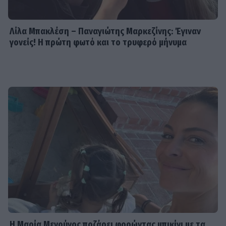
Λίλα Μπακλέση – Παναγιώτης Μαρκεζίνης: Έγιναν
γονείς! Η πρώτη φωτό και το τρυφερό μήνυμα
Η Μαρία Μενούνος ποζάρει φορώντας μπικίνι με τα