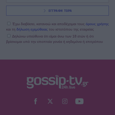
ΕΓΓΡΑΦΗ ΤΩΡΑ
Έχω διαβάσει, κατανοώ και αποδέχομαι τους
όρους χρήσης
και τη
δήλωση εχεμύθειας
του ιστοτόπου της εταιρείας
Δηλώνω υπεύθυνα ότι είμαι άνω των 18 ετών ή ότι
βρίσκομαι υπό την εποπτεία γονέα ή κηδεμόνα ή επιτρόπου