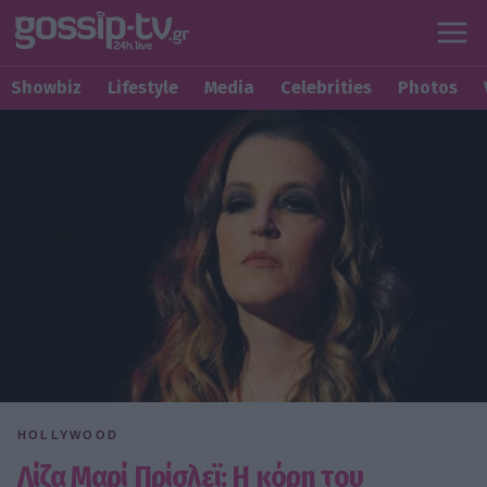
Showbiz
Lifestyle
Media
Celebrities
Photos
HOLLYWOOD
Λίζα Μαρί Πρίσλεϊ: Η κόρη του