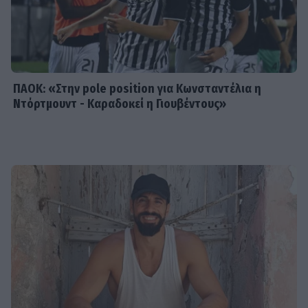
SHOWBIZ
Απασφάλισε ο Δάντης: «Τολμάω να
το πω γιατί έχω μεγαλώσει πια. Δεν
με ενδιαφέρει αν με παρεξηγήσουν»
ΠΑΟΚ: «Στην pole position για Κωνσταντέλια η
Ντόρτμουντ - Καραδοκεί η Γιουβέντους»