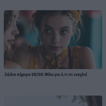
Ζώδια σήμερα 08/08: Μίλα για ό,τι σε ενοχλεί