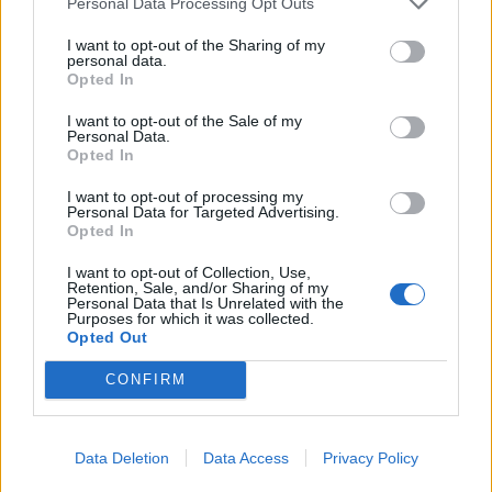
Personal Data Processing Opt Outs
I want to opt-out of the Sharing of my
personal data.
Opted In
I want to opt-out of the Sale of my
Personal Data.
Opted In
I want to opt-out of processing my
Personal Data for Targeted Advertising.
Opted In
I want to opt-out of Collection, Use,
Retention, Sale, and/or Sharing of my
Personal Data that Is Unrelated with the
Purposes for which it was collected.
Opted Out
Το 1998, άρχισε να βγαίνει με τον ηθοποιό
CONFIRM
Μπραντ Πιτ και σύντομα, οι δυο τους, έγιναν το
αγαπημένο ζευγάρι της Αμερικής. Στις 29
Data Deletion
Data Access
Privacy Policy
Ιουλίου 2000, παντρεύτηκαν στο Μαλιμπού και