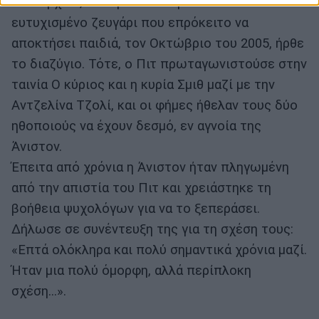
ενώ αρχικά, όλοι μιλούσαν για ένα πολύ
ευτυχισμένο ζευγάρι που επρόκειτο να
αποκτήσει παιδιά, τον Οκτώβριο του 2005, ήρθε
το διαζύγιο. Τότε, ο Πιτ πρωταγωνιστούσε στην
ταινία Ο κύριος και η κυρία Σμιθ μαζί με την
Αντζελίνα Τζολί, και οι φήμες ήθελαν τους δύο
ηθοποιούς να έχουν δεσμό, εν αγνοία της
Άνιστον.
Έπειτα από χρόνια η Άνιστον ήταν πληγωμένη
από την απιστία του Πιτ και χρειάστηκε τη
βοήθεια ψυχολόγων για να το ξεπεράσει.
Δήλωσε σε συνέντευξη της για τη σχέση τους:
«Επτά ολόκληρα και πολύ σημαντικά χρόνια μαζί.
Ήταν μια πολύ όμορφη, αλλά περίπλοκη
σχέση...».