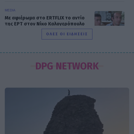
MEDIA
Με αφιέρωμα στο ERTFLIX το αντίο
της ΕΡΤ στον Νίκο Καλογερόπουλο
ΟΛΕΣ ΟΙ ΕΙΔΗΣΕΙΣ
GOSSIP CAM
Η καλοκαιρινή Κατερίνα
DPG NETWORK
Παναγοπούλου, η σπάνια εμφάνιση
της Σουλιώτη και το Θηρίο με την
κόρη του
SHOWBIZ
Άγγελος Λάτσιος: Η διαφορετική
καλοκαιρινή εικόνα από την Άνδρο
μέσα στο μποστάνι