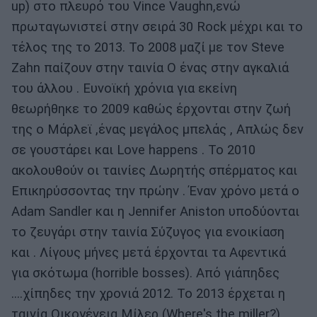
up) στο πλευρό του Vince Vaughn,ενώ
πρωταγωνιστεί στην σειρά 30 Rock μέχρι και το
τέλος της το 2013. Το 2008 μαζί με τον Steve
Zahn παίζουν στην ταινία Ο ένας στην αγκαλιά
του άλλου . Ευνοϊκή χρόνια για εκείνη
θεωρήθηκε το 2009 καθώς έρχονται στην ζωή
της ο Μάρλεϊ ,ένας μεγάλος μπελάς , Απλώς δεν
σε γουστάρει και Love happens . Το 2010
ακολουθούν οι ταινίες Δωρητής σπέρματος και
Επικηρύσσοντας την πρώην . Έναν χρόνο μετά ο
Adam Sandler και η Jennifer Aniston υποδύονται
το ζευγάρι στην ταινία Σύζυγος για ενοικίαση
και . Λίγους μήνες μετά έρχονται τα Αφεντικά
για σκότωμα (horrible bosses). Από γιάπηδες
....χίπηδες την χρονιά 2012. Το 2013 έρχεται η
ταινία Οικογένεια Μίλερ (Where's the miller?),