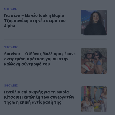
SHOWBIZ
Για σένα – Με νέο look η Μαρία
Τζομπανάκη στη νέα σειρά του
Alpha
SHOWBIZ
Survivor – O Μάνος Μαλλιαρός έκανε
ονειρεμένη πρόταση γάμου στην
καλλονή σύντροφό του
SHOWBIZ
Γενέθλια επί σκηνής για τη Μαρία
Κίτσου! Η έκπληξη των συνεργατών
της & η επική αντίδρασή της