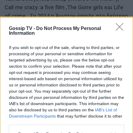
Call me crazy :a five film ,The Gorre girls και Life
of crime . Το 2014 η Άνιστον έπαιξε στο δεύτερο
μέρος της σειράς αφεντικά για σκότωμα , στην
Gossip TV -
Do Not Process My Personal
ταινία She's funny that way αλλά και στην ταινία
Information
Cake .
If you wish to opt-out of the sale, sharing to third parties, or
processing of your personal or sensitive information for
Προσωπική ζωή
targeted advertising by us, please use the below opt-out
section to confirm your selection. Please note that after your
opt-out request is processed you may continue seeing
interest-based ads based on personal information utilized by
us or personal information disclosed to third parties prior to
your opt-out. You may separately opt-out of the further
disclosure of your personal information by third parties on the
IAB’s list of downstream participants. This information may
also be disclosed by us to third parties on the
IAB’s List of
Downstream Participants
that may further disclose it to other
third parties.