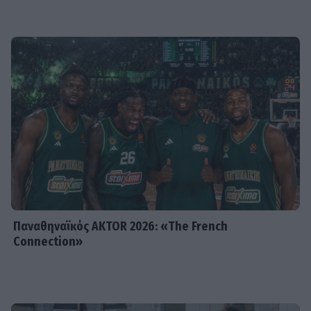
SHOWBIZ
Βασίλης Μπισμπίκης: Το συγκινητικό
«αντίο» στον Νίκο Καλογερόπουλο –
«Καλό ταξίδι φίλε»
SHOWBIZ
Η Αγγελική Ηλιάδη με κίτρινο μαγιό
στο σκάφος: Απόλυτες στιγμές
χαλάρωσης μέσα στο καλοκαίρι
Παναθηναϊκός AKTOR 2026: «The French
Connection»