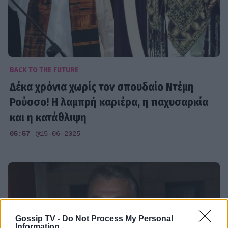
BACK TO THE FUTURE
Δέκα χρόνια χωρίς τον σπουδαίο Ντέμη
Ρούσσο! Η λαμπρή καριέρα, η παχυσαρκία
και η κατάθλιψη
05:57
@15-06-2025
Gossip TV -
Do Not Process My Personal
Information