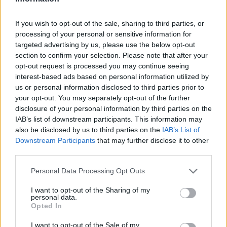
If you wish to opt-out of the sale, sharing to third parties, or
processing of your personal or sensitive information for
targeted advertising by us, please use the below opt-out
section to confirm your selection. Please note that after your
opt-out request is processed you may continue seeing
SHOWBIZ
interest-based ads based on personal information utilized by
us or personal information disclosed to third parties prior to
Γενέθλια για τον Γιώργο Λιάγκα! Η ηλικία, οι
your opt-out. You may separately opt-out of the further
σπουδές, η τηλεοπτική πορεία και η
disclosure of your personal information by third parties on the
προσωπική ζωή
IAB’s list of downstream participants. This information may
also be disclosed by us to third parties on the
IAB’s List of
06:58
@28-05-2025
Downstream Participants
that may further disclose it to other
third parties.
Personal Data Processing Opt Outs
I want to opt-out of the Sharing of my
personal data.
Opted In
I want to opt-out of the Sale of my