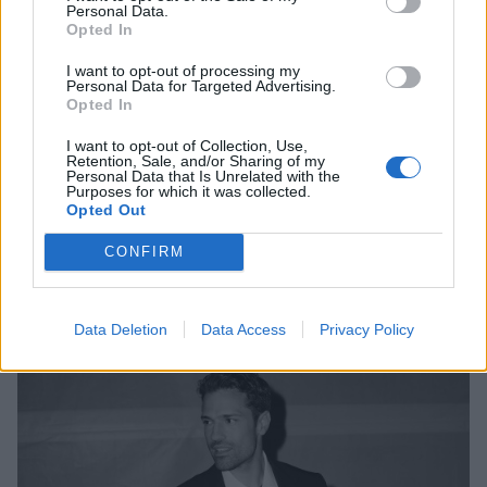
Personal Data.
Opted In
I want to opt-out of processing my
Personal Data for Targeted Advertising.
Opted In
I want to opt-out of Collection, Use,
Retention, Sale, and/or Sharing of my
SHOWBIZ
Personal Data that Is Unrelated with the
Purposes for which it was collected.
Χρόνια πολλά Ζωζώ Σαπουντζάκη! Η
Opted Out
απόλυτη ντίβα του ελληνικού θεάματος έχει
CONFIRM
γενέθλια
06:57
@27-05-2025
Data Deletion
Data Access
Privacy Policy