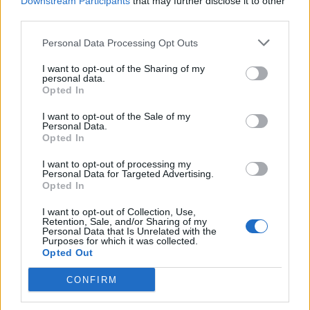
Downstream Participants
that may further disclose it to other
Μοιραράκη
third parties.
Personal Data Processing Opt Outs
I want to opt-out of the Sharing of my
personal data.
SHOWBIZ
Opted In
Άννα Πρέλεβιτς: Με τις δίδυμες κόρες
της στο σπίτι - Το όμορφο
I want to opt-out of the Sale of my
Personal Data.
στιγμιότυπο
Opted In
I want to opt-out of processing my
Personal Data for Targeted Advertising.
Opted In
SHOWBIZ
«Εκείνες… κι εγώ»: Η τρυφερή
I want to opt-out of Collection, Use,
Οι παικταράδες που δεν έγιναν ποτέ οι θρύλοι που
ανάρτηση του Κώστα Καραφώτη με
Retention, Sale, and/or Sharing of my
Personal Data that Is Unrelated with the
περιμέναμε
την κόρη και τη σύζυγό του
Purposes for which it was collected.
Opted Out
CONFIRM
SHOWBIZ
«Χαρούμενη, γεμάτη αλμύρα…» - Η