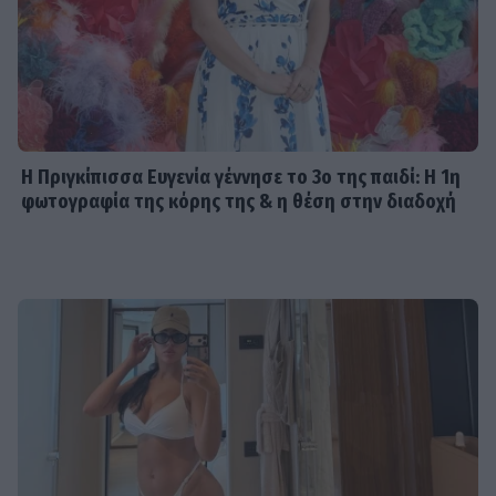
Η Πριγκίπισσα Ευγενία γέννησε το 3ο της παιδί: Η 1η
φωτογραφία της κόρης της & η θέση στην διαδοχή