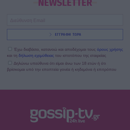
NEWSLETTER
ΕΓΓΡΑΦΗ ΤΩΡΑ
Έχω διαβάσει, κατανοώ και αποδέχομαι τους
όρους χρήσης
και τη
δήλωση εχεμύθειας
του ιστοτόπου της εταιρείας
Δηλώνω υπεύθυνα ότι είμαι άνω των 18 ετών ή ότι
βρίσκομαι υπό την εποπτεία γονέα ή κηδεμόνα ή επιτρόπου