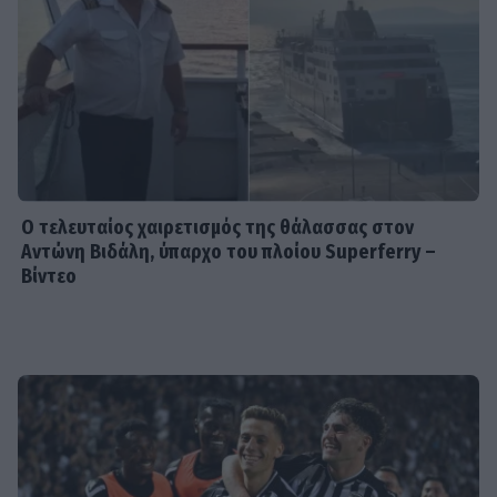
εξομολόγηση για τον Σόμμερ:
«Ανησυχώ μήπως ξεχνάει πόσο...»
HOLLYWOOD
Νικόλ Κίντμαν: Στη Μύκονο με τη Ζόε
Σαλντάνα
Ο τελευταίος χαιρετισμός της θάλασσας στον
Αντώνη Βιδάλη, ύπαρχο του πλοίου Superferry –
Βίντεο
VIP LIFE
Μαρί Σαντάλ - Μαρία Ολυμπία Ντε
Γκρες: Βραδινή έξοδος στις Σπέτσες
SHOWBIZ
Ανδρομάχη - Γιώργος Λιβάνης: «Πάει