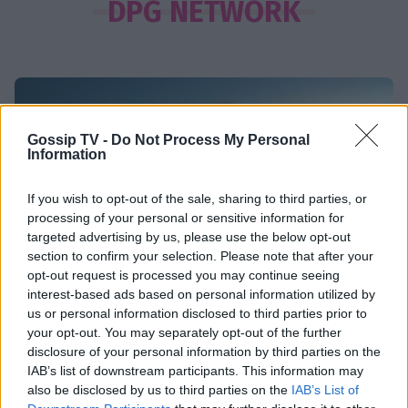
Νταγκ και Τζούλι Πιτ: Τα αδέλφια του
DPG NETWORK
Μπραντ Πιτ που επέλεξαν μια
αλλιώτικη ζωή! Με τι ασχολούνται
SHOWBIZ
Δήμητρα Κολλά: Προσπαθώ να
Gossip TV -
Do Not Process My Personal
αντιμετωπίζω τα πάντα με χαμόγελο
Information
If you wish to opt-out of the sale, sharing to third parties, or
processing of your personal or sensitive information for
targeted advertising by us, please use the below opt-out
SHOWBIZ
section to confirm your selection. Please note that after your
Λάμπρος Κωνσταντάρας: Τα πρώτα
opt-out request is processed you may continue seeing
γενέθλια χωρίς τον πατέρα
interest-based ads based on personal information utilized by
του-«Xωρίς εσένα, σαν να μην είναι
us or personal information disclosed to third parties prior to
Τι είναι το «σύννεφο φωτιάς» -pyrocumulus ή
γιορτές»
your opt-out. You may separately opt-out of the further
πυροσωρείτης: Δείτε βίντεο της πυρκαγιάς στον
disclosure of your personal information by third parties on the
Κιθαιρώνα
IAB’s list of downstream participants. This information may
SHOWBIZ
also be disclosed by us to third parties on the
IAB’s List of
Με μπικίνι στη Μύκονο η Δέσποινα