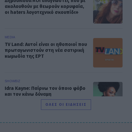
Δημουλίδου:«Οι αναγνώστες που με
ακολουθούν με θεωρούν κορυφαία,
οι haters λογοτεχνικό σκουπίδι»
MEDIA
TV Land: Αυτοί είναι οι ηθοποιοί που
πρωταγωνιστούν στη νέα σατιρική
κωμωδία της ΕΡΤ
SHOWBIZ
Idra Kayne: Παίρνω τον όποιο φόβο
και τον κάνω δύναμη
ΟΛΕΣ ΟΙ ΕΙΔΗΣΕΙΣ
HOLLYWOOD