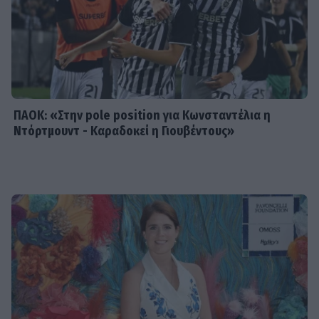
και η βέρα, κρίμα αν χωρίσατε» -
Φουντώνουν οι φήμες χωρισμού
ΠΑΟΚ: «Στην pole position για Κωνσταντέλια η
Ντόρτμουντ - Καραδοκεί η Γιουβέντους»