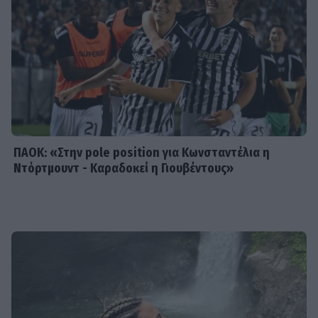
SHOWBIZ
Χρηστίδου: Με το απόλυτο little
black dress και πάει το summer
elegance σε άλλο επίπεδο
ΠΑΟΚ: «Στην pole position για Κωνσταντέλια η
Ντόρτμουντ - Καραδοκεί η Γιουβέντους»