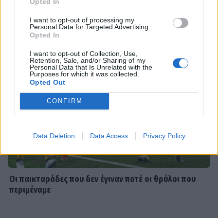
Opted In
Κιθαιρώνα
SHOWBIZ
I want to opt-out of processing my
Από την εκκλησία στην ξαπλώστρα:
Personal Data for Targeted Advertising.
Η εντυπωσιακή πόζα της
Opted In
Καινούργιου με μαγιό και το
I want to opt-out of Collection, Use,
προσκύνημα
Retention, Sale, and/or Sharing of my
Personal Data that Is Unrelated with the
Purposes for which it was collected.
Opted Out
MEDIA
Πίσω από τις γραμμές: Η ημερομηνία
CONFIRM
της πρεμιέρας
Data Deletion
Data Access
Privacy Policy
SHOWBIZ
Κρατερός Κατσούλης: «Δεν υπάρχει
Οι παικταράδες που δεν έγιναν ποτέ οι θρύλοι που
πολύς χρόνος για προσωπική ζωή»
περιμέναμε