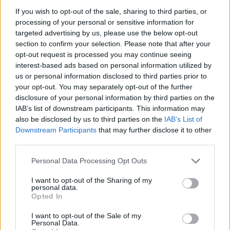
If you wish to opt-out of the sale, sharing to third parties, or
SHOWBIZ
processing of your personal or sensitive information for
«Τον είδα μπροστά μου, λαμπερό…»
DPG NETWORK
targeted advertising by us, please use the below opt-out
- Πώς η Αγγελική Ηλιάδη είδε τον
section to confirm your selection. Please note that after your
Χριστό και έζησε το θαύμα
opt-out request is processed you may continue seeing
interest-based ads based on personal information utilized by
us or personal information disclosed to third parties prior to
your opt-out. You may separately opt-out of the further
SHOWBIZ
disclosure of your personal information by third parties on the
Ξέσπασε η Ναταλί Κάκκαβα: «Πόσο
IAB’s list of downstream participants. This information may
ενοχλητικοί μπορείτε να γίνετε;»
also be disclosed by us to third parties on the
IAB’s List of
Downstream Participants
that may further disclose it to other
third parties.
Personal Data Processing Opt Outs
SHOWBIZ
Τροχαίο ατύχημα για τον Mike
I want to opt-out of the Sharing of my
personal data.
Opted In
Τι είναι το «σύννεφο φωτιάς» -pyrocumulus ή
I want to opt-out of the Sale of my
πυροσωρείτης: Δείτε βίντεο της πυρκαγιάς στον
Personal Data.