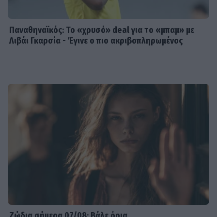
Παναθηναϊκός: Το «χρυσό» deal για το «μπαμ» με
Λιβάι Γκαρσία - Έγινε ο πιο ακριβοπληρωμένος
Ζώδια σήμερα 07/08: Βάλε όρια