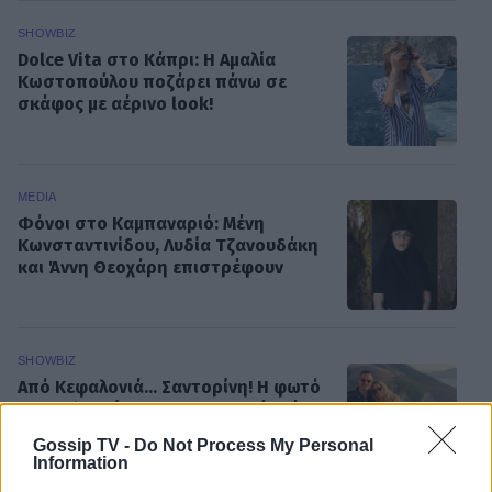
SHOWBIZ
Dolce Vita στο Κάπρι: Η Αμαλία
Κωστοπούλου ποζάρει πάνω σε
σκάφος με αέρινο look!
MEDIA
Φόνοι στο Καμπαναριό: Μένη
Κωνσταντινίδου, Λυδία Τζανουδάκη
και Άννη Θεοχάρη επιστρέφουν
SHOWBIZ
Από Κεφαλονιά... Σαντορίνη! Η φωτό
της Καλομοίρας με την οικογένειά
της
Gossip TV -
Do Not Process My Personal
ΟΛΕΣ ΟΙ ΕΙΔΗΣΕΙΣ
Information