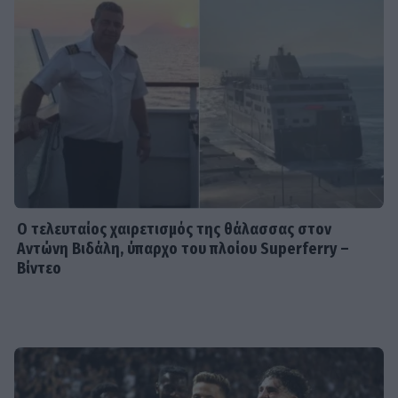
SHOWBIZ
Γιώργος Λιάγκας - «Ο Τζορτζ Κλούνεϊ
της Ελλάδας…»: Χαμός στα σχόλια με
την ΑΙ φωτό που πόσταρε
MEDIA
Δυο μαύρα πουκάμισα: Κυκλοφόρησε
το πρώτο trailer της νέας
δραματικής σειράς του MEGA
Ο τελευταίος χαιρετισμός της θάλασσας στον
Αντώνη Βιδάλη, ύπαρχο του πλοίου Superferry –
Βίντεο
INSIDE STORIES
ΠΑΜΕ ΣΤΟΙΧΗΜΑ: Περισσότερα από
95 εκατομμύρια ευρώ σε κέρδη
μοίρασε τον Ιούλιο