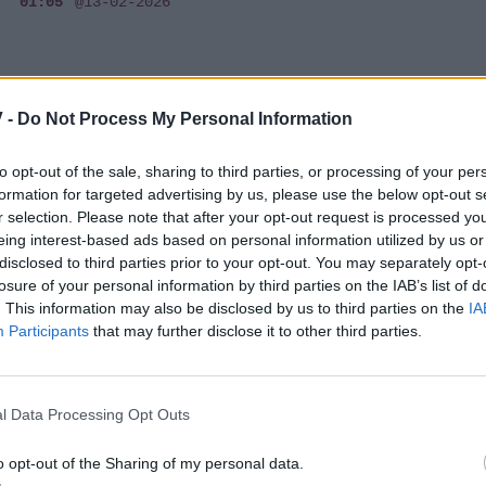
01:05
@13-02-2026
 -
Do Not Process My Personal Information
HOLLYWOOD
Μετά τα Όσκαρ... Super Bowl - Το νέο
to opt-out of the sale, sharing to third parties, or processing of your per
formation for targeted advertising by us, please use the below opt-out s
εγχείρημα του Γιώργου Λάνθιμου
r selection. Please note that after your opt-out request is processed y
02:59
@03-02-2026
eing interest-based ads based on personal information utilized by us or
disclosed to third parties prior to your opt-out. You may separately opt-
losure of your personal information by third parties on the IAB’s list of
. This information may also be disclosed by us to third parties on the
IA
Participants
that may further disclose it to other third parties.
MEDIA
Poor Things: Tο αριστούργημα του
l Data Processing Opt Outs
Γιώργου Λάνθιμου σε Α' τηλεοπτική
προβολή - Σε ποιο κανάλι;
o opt-out of the Sharing of my personal data.