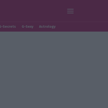
G-Secrets
G-Sexy
Astrology