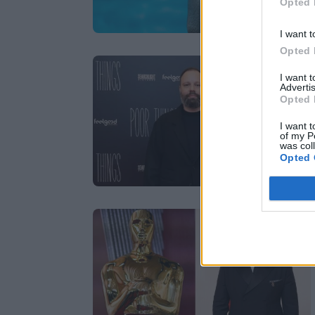
Opted 
I want t
Opted 
I want 
Advertis
Opted 
I want t
of my P
was col
Opted 