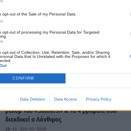
In
19:24
@31-01-2026
o opt-out of the Sale of my Personal Data.
In
SHOWBIZ
to opt-out of processing my Personal Data for Targeted
ing.
BAFTA 2026 - H "Βουγονία" του Γιώργου
In
Λάνθιμου διεκδικεί πέντε βραβεία –
o opt-out of Collection, Use, Retention, Sale, and/or Sharing
Αναλυτικά η λίστα
ersonal Data that Is Unrelated with the Purposes for which it
lected.
15:50
@29-01-2026
Out
CONFIRM
HOLLYWOOD
Data Deletion
Data Access
Privacy Policy
Όσκαρ 2026: Όλες οι υποψηφιότητες – To
ρεκόρ του «Sinners» & τα 4 βραβεία που
διεκδικεί ο Λάνθιμος
18:11
@22-01-2026