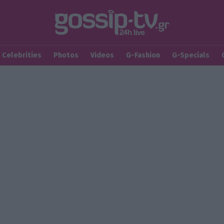
Celebrities
Photos
Videos
G-Fashion
G-Specials