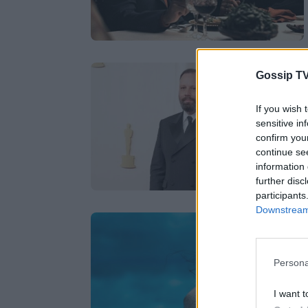
Gossip TV
If you wish 
sensitive in
confirm you
continue se
information 
further disc
participants
Downstream 
Persona
I want t