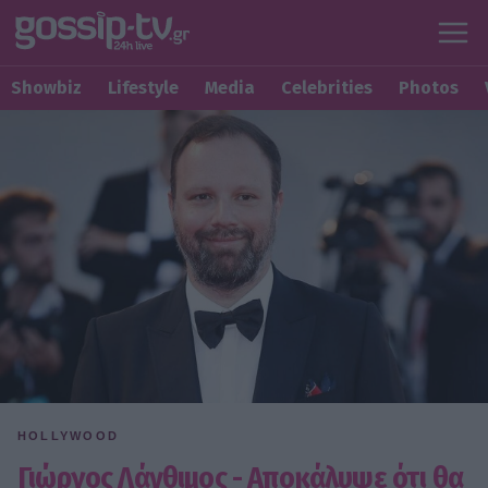
Showbiz
Lifestyle
Media
Celebrities
Photos
HOLLYWOOD
Γιώργος Λάνθιμος - Αποκάλυψε ότι θα