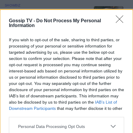
SHOWBIZ
Φαίη Σκορδά: Στη Νάξο και δεν πάει
ο νους σου ποιο παραδοσιακό
Gossip TV -
Do Not Process My Personal
φαγητό την ενθουσίασε!
Information
If you wish to opt-out of the sale, sharing to third parties, or
processing of your personal or sensitive information for
SHOWBIZ
targeted advertising by us, please use the below opt-out
Ελένη Μενεγάκη: Η viral εμφάνιση
section to confirm your selection. Please note that after your
στο Φισκάρδο, το γεύμα με τον
opt-out request is processed you may continue seeing
Παντζόπουλο & η ανάρτηση στα
interest-based ads based on personal information utilized by
ΟΛΕΣ ΟΙ ΕΙΔΗΣΕΙΣ
social
us or personal information disclosed to third parties prior to
your opt-out. You may separately opt-out of the further
disclosure of your personal information by third parties on the
SHOWBIZ
IAB’s list of downstream participants. This information may
Τρυφερές αγκαλιές με τα παιδιά,
DPG NETWORK
also be disclosed by us to third parties on the
IAB’s List of
stylish εμφανίσεις & ένας
Downstream Participants
that may further disclose it to other
απολαυστικός Αύγουστος για Νίκα -
third parties.
Αργυρό
Personal Data Processing Opt Outs