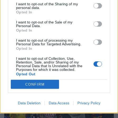
I want to opt-out of the Sharing of my
SHOWBIZ
personal data.
Ατύχημα στις διακοπές για τον Ιβάν
Opted In
Σβιτάιλο – Η ακτινογραφία & το
μήνυμα: «Θα σηκωθώ πιο δυνατός»
I want to opt-out of the Sale of my
Personal Data.
Opted In
I want to opt-out of processing my
Personal Data for Targeted Advertising.
SHOWBIZ
Opted In
Βαρύ πένθος για τη συνεργάτιδα της
Καινούργιου, Μαρία Βλάχου – Το
I want to opt-out of Collection, Use,
μήνυμα της παρουσιάστριας
Retention, Sale, and/or Sharing of my
Σέρρες: «Δεν ήταν μόνο η ταχύτητα» – Η ανάλυση
Personal Data that Is Unrelated with the
Purposes for which it was collected.
πραγματογνώμονα για το σφοδρό δυστύχημα
Opted Out
SHOWBIZ
CONFIRM
Λένα Παπαληγούρα για Άκη Πάντο:
«Ο γάμος μας είναι πολύ καλύτερος
απ’ ό,τι είχα φανταστεί»
Data Deletion
Data Access
Privacy Policy