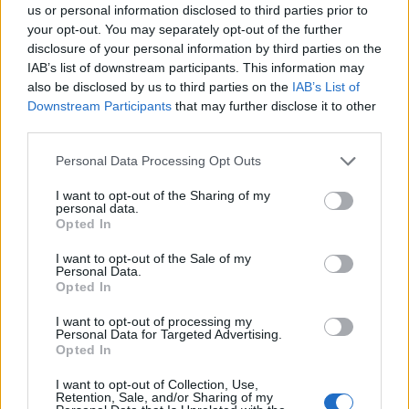
us or personal information disclosed to third parties prior to
βλέμματα με το elegant chic look
your opt-out. You may separately opt-out of the further
της
disclosure of your personal information by third parties on the
IAB’s list of downstream participants. This information may
also be disclosed by us to third parties on the
IAB’s List of
Downstream Participants
that may further disclose it to other
SHOWBIZ
third parties.
«Θα γίνετε ρόμπα…» - Ξέσπασε η
Ελένη Βουλγαράκη! Η οργισμένη
Personal Data Processing Opt Outs
ανάρτηση
ΟΛΕΣ ΟΙ ΕΙΔΗΣΕΙΣ
I want to opt-out of the Sharing of my
personal data.
Opted In
SHOWBIZ
I want to opt-out of the Sale of my
Βαρύ πένθος για την Ιρένε Τροστ–
DPG NETWORK
Personal Data.
Ραγίζουν καρδιές τα λόγια για τον
Opted In
μπαμπά της: «Όλα φαντάζουν
μάταια»
I want to opt-out of processing my
Personal Data for Targeted Advertising.
Opted In
SHOWBIZ
I want to opt-out of Collection, Use,
Retention, Sale, and/or Sharing of my
Ακύλας: «Μέσα μου ψυχολογικά