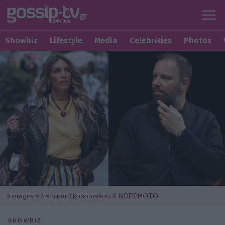
Showbiz
Lifestyle
Media
Celebrities
Photos
Instagram / athinao1konomakou & NDPPHOTO
SHOWBIZ