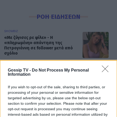
ΡΟΗ ΕΙΔΗΣΕΩΝ
SHOWBIZ
«Με ζύγισες ρε φίλε» - H
«πληρωμένη» απάντηση της
Πετρογιάννη σε follower μετά από
σχόλιο
Gossip TV -
Do Not Process My Personal
SHOWBIZ
Information
Απασφάλισε ο Δάντης: «Τολμάω να
το πω γιατί έχω μεγαλώσει πια. Δεν
με ενδιαφέρει αν με παρεξηγήσουν»
If you wish to opt-out of the sale, sharing to third parties, or
processing of your personal or sensitive information for
targeted advertising by us, please use the below opt-out
section to confirm your selection. Please note that after your
opt-out request is processed you may continue seeing
SHOWBIZ
interest-based ads based on personal information utilized by
Η Ρούλα Κορομηλά μαγνητίζει τα