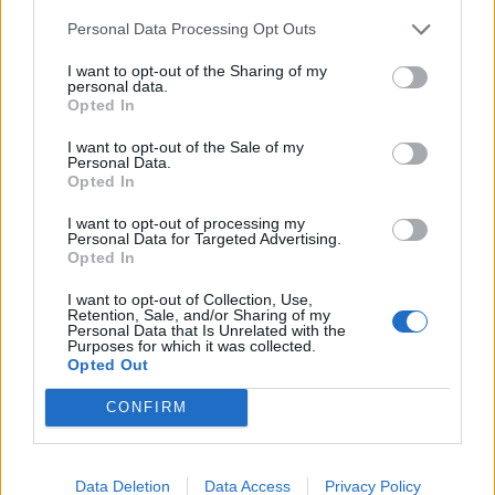
Personal Data Processing Opt Outs
I want to opt-out of the Sharing of my
personal data.
Opted In
ΡΟΗ ΕΙΔΗΣΕΩΝ
I want to opt-out of the Sale of my
Personal Data.
Opted In
SHOWBIZ
Γιώργος Παράσχος: Το χαμόγελο
I want to opt-out of processing my
δύναμης μέσα από το νοσοκομείο –
Personal Data for Targeted Advertising.
Opted In
«Πάμε για νέα θεραπεία»
I want to opt-out of Collection, Use,
Retention, Sale, and/or Sharing of my
Personal Data that Is Unrelated with the
Purposes for which it was collected.
SHOWBIZ
Opted Out
Ιταλική φινέτσα για τη Μαρία
Μπεκατώρου! Με το απόλυτο λευκό
CONFIRM
σύνολο και ψάθινο καπέλο στη
Σαρδηνία
Data Deletion
Data Access
Privacy Policy