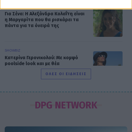
MEDIA
Για Σένα: Η Αλεξάνδρα Κολαΐτη είναι
η Μαργαρίτα που θα ρισκάρει τα
πάντα για τα όνειρά της
SHOWBIZ
Κατερίνα Γερονικολού: Με κομψό
poolside look και με θέα
αξεπέραστη!
ΟΛΕΣ ΟΙ ΕΙΔΗΣΕΙΣ
G-SPORTS
ΠΑΟΚ-Άντερλεχτ με σούπερ
DPG NETWORK
προσφορά* και ενισχυμένες
αποδόσεις από το Pamestoixima.gr