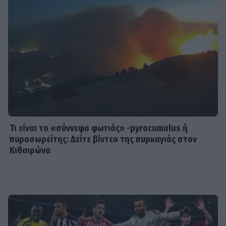
SHOWBIZ
Summer girl η Μπιάνκα Κρασσά! Στη
Μύκονο με τη μητέρα της, Βίκυ Καγιά
– Εντυπωσίασαν με το look τους
SHOWBIZ
Katy Perry: Στη Μύκονο η διάσημη
pop star μαζί με τον σύντροφό της -
Το casual look και οι βόλτες
Τι είναι το «σύννεφο φωτιάς» -pyrocumulus ή
πυροσωρείτης: Δείτε βίντεο της πυρκαγιάς στον
Κιθαιρώνα
SHOWBIZ
Το τελευταίο «αντίο» στον Λάκη
Χαλκιά – Υποβασταζόμενη η σύζυγός
του