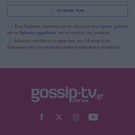
ΕΓΓΡΑΦΗ ΤΩΡΑ
Έχω διαβάσει, κατανοώ και αποδέχομαι τους
όρους χρήσης
και τη
δήλωση εχεμύθειας
του ιστοτόπου της εταιρείας
Δηλώνω υπεύθυνα ότι είμαι άνω των 18 ετών ή ότι
βρίσκομαι υπό την εποπτεία γονέα ή κηδεμόνα ή επιτρόπου