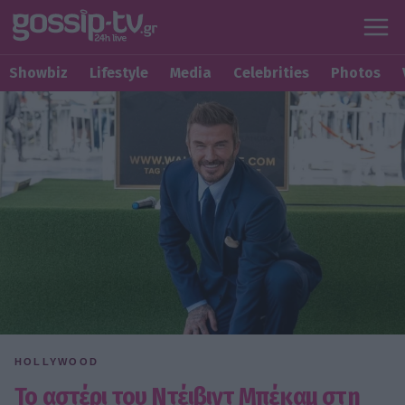
Showbiz
Lifestyle
Media
Celebrities
Photos
HOLLYWOOD
Το αστέρι του Ντέιβιντ Μπέκαμ στη