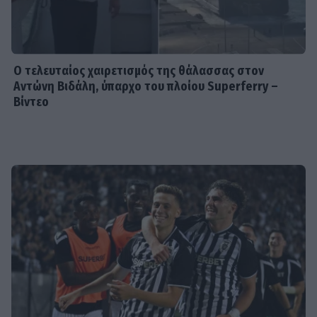
MEDIA
Σίσσυ Χρηστίδου: Πότε κάνει
πρεμιέρα Το Χαμογέλα και πάλι;
Ο τελευταίος χαιρετισμός της θάλασσας στον
Αντώνη Βιδάλη, ύπαρχο του πλοίου Superferry –
Βίντεο
SHOWBIZ
6 Αυγούστου 1999: Η ημέρα που
«σίγησε» η μεγάλη κυρία του λαϊκού,
Ρίτα Σακελλαρίου
SHOWBIZ
Σταματίνα Τσιμτσιλή: Αγχώθηκα με
το πόσο γρήγορα περνά η ζωή