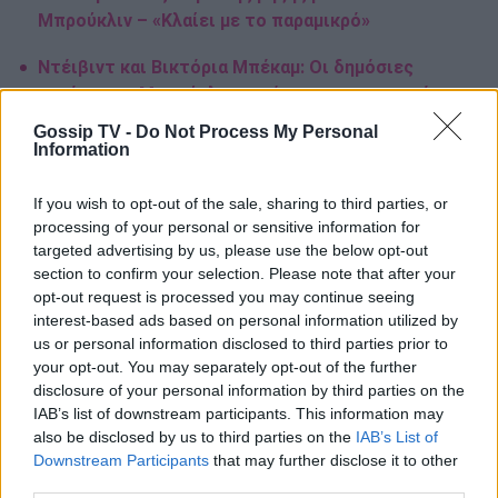
Μπρούκλιν – «Κλαίει με το παραμικρό»
Ντέιβιντ και Βικτόρια Μπέκαμ: Οι δημόσιες
ευχές στον Μπρούκλιν παρά τις οικογενειακές
εντάσεις
Gossip TV -
Do Not Process My Personal
Information
Ο Ρομέο Μπέκαμ έκανε τατουάζ για την
οικογένεια και ο Μπρούκλιν καλύπτει τα δικά
If you wish to opt-out of the sale, sharing to third parties, or
του
processing of your personal or sensitive information for
targeted advertising by us, please use the below opt-out
section to confirm your selection. Please note that after your
opt-out request is processed you may continue seeing
interest-based ads based on personal information utilized by
us or personal information disclosed to third parties prior to
Ντέιβιντ Μπέκαμ
Hollywood Walk Of Fame
your opt-out. You may separately opt-out of the further
disclosure of your personal information by third parties on the
Βικτόρια Μπέκαμ
Τομ Κρουζ
IAB’s list of downstream participants. This information may
also be disclosed by us to third parties on the
IAB’s List of
λεονάρντο ντι κάπριο
Χάλι Μπέρι
Downstream Participants
that may further disclose it to other
third parties.
Όουεν Γουίλσον
Πάρις Χίλτον