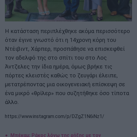
Η κατάσταση περιπλέχθηκε ακόμα περισσότερο
όταν έγινε γνωστό ότι η 14χρονη κόρη του
Ντέιβιντ, Χάρπερ, προσπάθησε να επισκεφθεί
τον αδελφό της στο σπίτι του στο Λος
Άντζελες την ίδια ημέρα, όμως βρήκε τις
πόρτες κλειστές καθώς το ζευγάρι έλειπε,
μετατρέποντας μια οικογενειακή επίσκεψη σε
ένα μικρό «θρίλερ» που συζητήθηκε όσο τίποτα
άλλο.
https://www.instagram.com/p/DZgZ1N6iNz1/
Μπέκαμ: Ράκος λόγω της ρήξης με τον