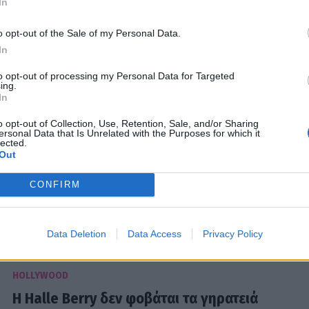
In
& Χάλι Μπέρι «αναβίωσαν» το καυτό φιλί
τους, 22 χρόνια μετά
o opt-out of the Sale of my Personal Data.
In
03:14
@03-03-2025
to opt-out of processing my Personal Data for Targeted
ing.
In
HOLLYWOOD
o opt-out of Collection, Use, Retention, Sale, and/or Sharing
ersonal Data that Is Unrelated with the Purposes for which it
Σαν το παλιό καλό κρασί! Αυτές είναι οι
lected.
Out
ομορφότερες γυναίκες του κόσμου παρά
το πέρασμα του χρόνου!
CONFIRM
05:30
@29-09-2024
Data Deletion
Data Access
Privacy Policy
HOLLYWOOD
Η Halle Berry δεν φοβάται τα γηρατειά