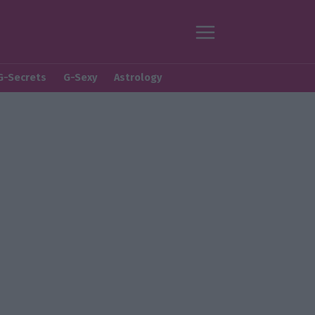
G-Secrets
G-Sexy
Astrology