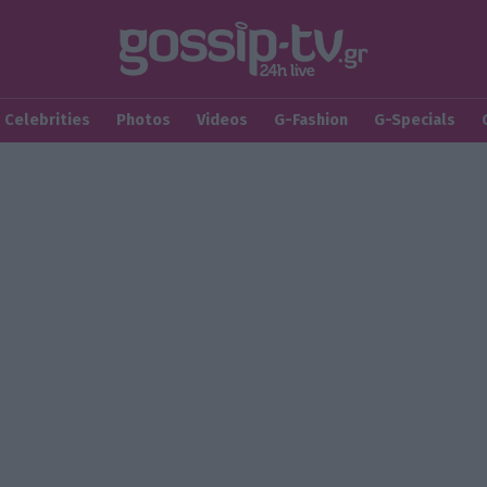
Celebrities
Photos
Videos
G-Fashion
G-Specials