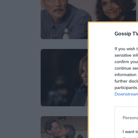
Gossip TV
If you wish 
sensitive in
confirm you
continue se
information 
further disc
participants
Downstream 
Persona
I want t