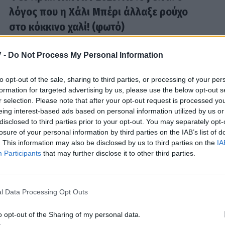
λόγος που η Χάλι Μπέρι άλλαξε ρούχο
στο κόκκινο χαλί! (φωτό)
23:44
@14-05-2025
 -
Do Not Process My Personal Information
to opt-out of the sale, sharing to third parties, or processing of your per
HOLLYWOOD
formation for targeted advertising by us, please use the below opt-out s
r selection. Please note that after your opt-out request is processed y
Φεστιβάλ Καννών 2025: Χάλι Μπέρι και
eing interest-based ads based on personal information utilized by us or
Τζέρεμι Στρονγκ ανάμεσα στα μέλη της
disclosed to third parties prior to your opt-out. You may separately opt-
losure of your personal information by third parties on the IAB’s list of
κριτικής επιτροπής
. This information may also be disclosed by us to third parties on the
IA
05:32
@03-05-2025
Participants
that may further disclose it to other third parties.
l Data Processing Opt Outs
HOLLYWOOD
Oops! They did it again! Άντριεν Μπρόντι
o opt-out of the Sharing of my personal data.