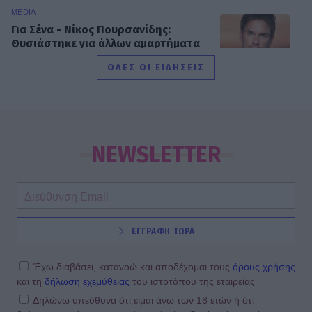
MEDIA
Για Σένα - Νίκος Πουρσανίδης:
Θυσιάστηκε για άλλων αμαρτήματα
– Η τραγική μοίρα του Μιχάλη
ΟΛΕΣ ΟΙ ΕΙΔΗΣΕΙΣ
MEDIA
Σταματίνα Τσιμτσιλή: «Πρέπει να
αφουγκράζεσαι τι θέλουν και τι
NEWSLETTER
ψάχνουν οι τηλεθεατές»
MEDIA
ΕΓΓΡΑΦΗ ΤΩΡΑ
Αντώνιος και Κλεοπάτρα: Αυτοτελή
επεισόδια και guest εμφανίσεις!
Ποιους θα δούμε στα πρώτα
Έχω διαβάσει, κατανοώ και αποδέχομαι τους
όρους χρήσης
επεισόδια
και τη
δήλωση εχεμύθειας
του ιστοτόπου της εταιρείας
Δηλώνω υπεύθυνα ότι είμαι άνω των 18 ετών ή ότι