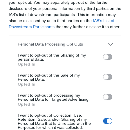
your opt-out. You may separately opt-out of the further
στάθηκε ένα βίντεο με τους σταρ που έχουν
disclosure of your personal information by third parties on the
πτυχία και η Ναταλία Γερμανού είπε πως επειδή
IAB’s list of downstream participants. This information may
also be disclosed by us to third parties on the
IAB’s List of
και οι δύο είχαν σπουδάσει στη
Νομική
, κάθε
Downstream Participants
that may further disclose it to other
φορά που υπήρχε ανάμεσά τους αντιπαράθεση,
third parties.
έκαναν αγορεύσεις ανάμεσά τους ώστε να
Personal Data Processing Opt Outs
λύσουν τη διαφορά τους.
I want to opt-out of the Sharing of my
personal data.
Opted In
I want to opt-out of the Sale of my
Personal Data.
Opted In
Νομική
σχέσεις
I want to opt-out of processing my
Personal Data for Targeted Advertising.
Opted In
I want to opt-out of Collection, Use,
ΡΟΗ ΕΙΔΗΣΕΩΝ
Retention, Sale, and/or Sharing of my
Personal Data that Is Unrelated with the
Purposes for which it was collected.