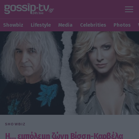
Showbiz
Lifestyle
Media
Celebrities
Photos
SHOWBIZ
Η… εμπόλεμη ζώνη Βίσση-Καρβέλα