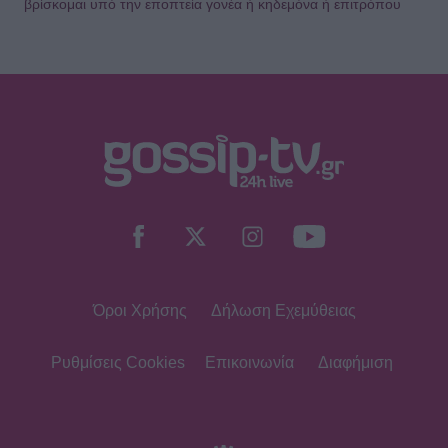
βρίσκομαι υπό την εποπτεία γονέα ή κηδεμόνα ή επιτρόπου
HOLLYWOOD
Hailey Bieber: Τέλος το Pilates – Η
νέα προπόνηση για τέλειους
γλουτούς
SHOWBIZ
Dolce Vita στο Κάπρι: Η Αμαλία
Κωστοπούλου ποζάρει πάνω σε
σκάφος με αέρινο look!
Όροι Χρήσης
Δήλωση Εχεμύθειας
MEDIA
Φόνοι στο Καμπαναριό: Μένη
Κωνσταντινίδου, Λυδία Τζανουδάκη
Ρυθμίσεις Cookies
Επικοινωνία
Διαφήμιση
και Άννη Θεοχάρη επιστρέφουν