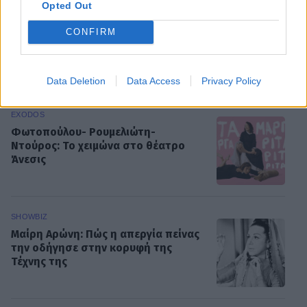
Opted Out
MEDIA
Σπιλιάδες Spoiler: Τη θεωρούν νεκρή
CONFIRM
και της κλέβει τη ζωή! Η αδίστακτη
προδοσία της κολλητής της
Data Deletion
Data Access
Privacy Policy
EXODOS
Φωτοπούλου- Ρουμελιώτη-
Ντούρος: Το χειμώνα στο θέατρο
Άνεσις
SHOWBIZ
Μαίρη Αρώνη: Πώς η απεργία πείνας
την οδήγησε στην κορυφή της
Τέχνης της