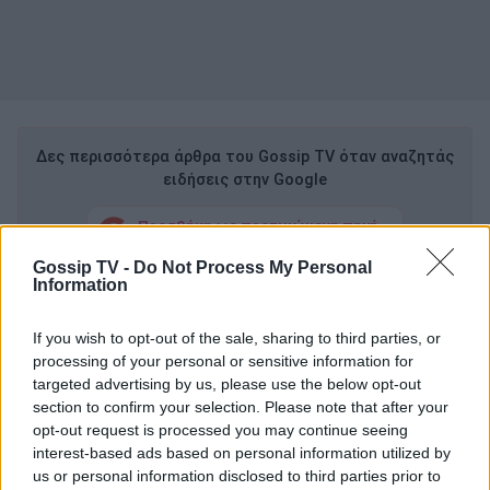
Δες περισσότερα άρθρα του Gossip TV όταν αναζητάς
ειδήσεις στην Google
Προσθήκη ως προτιμώμενη πηγή
στα αποτελέσματα Google
Gossip TV -
Do Not Process My Personal
Information
Ως κουμπάρα της μεγάλης ελληνίδας
If you wish to opt-out of the sale, sharing to third parties, or
ερμηνεύτριας, η παρουσιάστρια θυμήθηκε τις
processing of your personal or sensitive information for
εποχές που ο μουσικοσυνθέτης και η Άννα
targeted advertising by us, please use the below opt-out
section to confirm your selection. Please note that after your
Βίσση ήταν ζευγάρι και μίλησε για την...
opt-out request is processed you may continue seeing
εμπόλεμη ζώνη που υπήρχε ανάμεσά τους κάθε
interest-based ads based on personal information utilized by
φορά που τσακώνονταν. Αφορμή γι' αυτό
us or personal information disclosed to third parties prior to