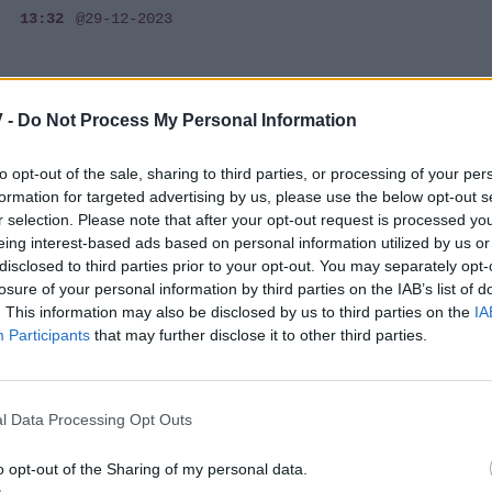
13:32
@29-12-2023
 -
Do Not Process My Personal Information
SHOWBIZ
Η σύζυγος του Πασχάλη Τερζή διαψεύδει
to opt-out of the sale, sharing to third parties, or processing of your per
τις φήμες περί παρεξήγησης ανάμεσα σε
formation for targeted advertising by us, please use the below opt-out s
Καρρά-Τερζή
r selection. Please note that after your opt-out request is processed y
eing interest-based ads based on personal information utilized by us or
12:06
@28-12-2023
disclosed to third parties prior to your opt-out. You may separately opt-
losure of your personal information by third parties on the IAB’s list of
. This information may also be disclosed by us to third parties on the
IA
Participants
that may further disclose it to other third parties.
MEDIA
Αποκάλυψη για Καρρά - Τερζή: Είχαν
l Data Processing Opt Outs
διακόψει τις σχέσεις τους και τα
«βρήκαν» τους τελευταίους μήνες
o opt-out of the Sharing of my personal data.