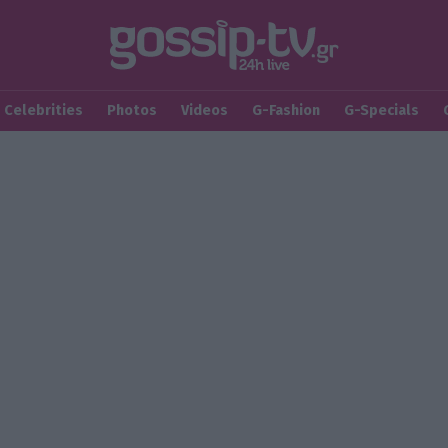
Celebrities
Photos
Videos
G-Fashion
G-Specials