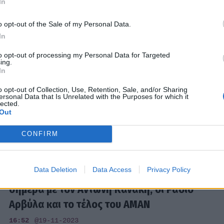
In
08:45
@28-12-2023
o opt-out of the Sale of my Personal Data.
In
SHOWBIZ
to opt-out of processing my Personal Data for Targeted
ing.
Καινούργιου: «Έχω κάνει την πρώτη
In
κίνηση και μου βγήκε σε κακό. Έχω φάει
o opt-out of Collection, Use, Retention, Sale, and/or Sharing
επικές χυλόπιτες»
ersonal Data that Is Unrelated with the Purposes for which it
lected.
08:38
@28-11-2023
Out
CONFIRM
MEDIA
Data Deletion
Data Access
Privacy Policy
Σωτήρης Καλυβάτσης: Η σχέση του
σήμερα με τον Αντώνη Κανάκη, οι Ράδιο
Αρβύλα και το τέλος του ΑΜΑΝ
16:52
@19-11-2023