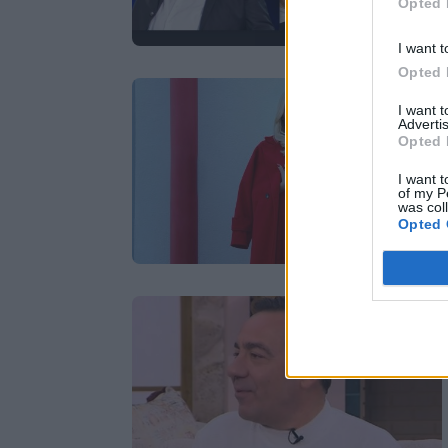
Opted 
I want t
Opted 
I want 
Advertis
Opted 
I want t
of my P
was col
Opted 