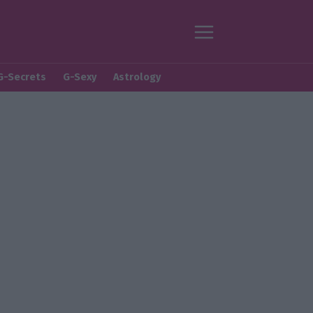
G-Secrets
G-Sexy
Astrology