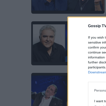
Gossip TV
If you wish 
sensitive in
confirm you
continue se
information 
further disc
participants
Downstream 
Persona
I want t