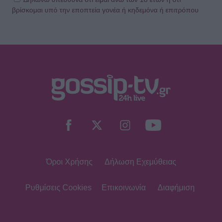
βρίσκομαι υπό την εποπτεία γονέα ή κηδεμόνα ή επιτρόπου
SHOWBIZ
Γιάννης Τσιμιτσέλης:Η συγκινητική
ανάρτηση για τα γενέθλια του
αδελφού του και ο δυνατός τους
δεσμός
SHOWBIZ
Άννα Βίσση: Άκουσε Τσιτσάνη από
μπάντα δρόμου στο Φισκάρδο
Όροι Χρήσης
Δήλωση Εχεμύθειας
SHOWBIZ
Ιωάννα Μπούκη: «"Βασανίζω" τον
Αντώνη Σρόιτερ 15 καλοκαίρια»
Ρυθμίσεις Cookies
Επικοινωνία
Διαφήμιση