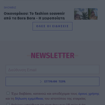
SHOWBIZ
Οικονομάκου: To fashion souvenir
από τα Bora Bora - H χειροποίητη
τσάντα από φύλλα που θα ζηλέψεις
ΟΛΕΣ ΟΙ ΕΙΔΗΣΕΙΣ
SHOWBIZ
Summer vibes για τη Δανάη Μπάρκα
– Το πολύχρωμο look που ξεχώρισε
NEWSLETTER
σε καλοκαιρινό πάρτι
SHOWBIZ
ΕΓΓΡΑΦΗ ΤΩΡΑ
Η Βάλια Χατζηθεοδώρου μαγνητίζει
τα βλέμματα με τις καλοκαιρινές της
πόζες στο νησί των ανέμων
Έχω διαβάσει, κατανοώ και αποδέχομαι τους
όρους χρήσης
και τη
δήλωση εχεμύθειας
του ιστοτόπου της εταιρείας
Δηλώνω υπεύθυνα ότι είμαι άνω των 18 ετών ή ότι