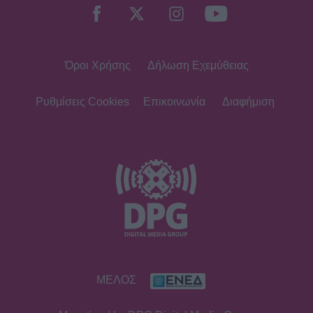
Καινούργιου με μαγιό και το
προσκύνημα
Όροι Χρήσης
Δήλωση Εχεμύθειας
MEDIA
Πίσω από τις γραμμές: Η ημερομηνία
της πρεμιέρας
Ρυθμίσεις Cookies
Επικοινωνία
Διαφήμιση
SHOWBIZ
Κρατερός Κατσούλης: «Δεν υπάρχει
πολύς χρόνος για προσωπική ζωή»
SHOWBIZ
ΜΕΛΟΣ
Ρουμελιώτη: Δεν σταματά να
γκρινιάζει ο γιος της - Η ανάρτηση