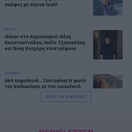
σκάφος με αέρινο look!
MEDIA
Φόνοι στο Καμπαναριό: Μένη
Κωνσταντινίδου, Λυδία Τζανουδάκη
και Άννη Θεοχάρη επιστρέφουν
SHOWBIZ
Από Κεφαλονιά... Σαντορίνη! Η φωτό
της Καλομοίρας με την οικογένειά
της
ΟΛΕΣ ΟΙ ΕΙΔΗΣΕΙΣ
SHOWBIZ
«Τον είδα μπροστά μου, λαμπερό…»
- Πώς η Αγγελική Ηλιάδη είδε τον