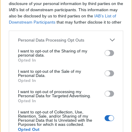
disclosure of your personal information by third parties on the
IAB’s list of downstream participants. This information may
also be disclosed by us to third parties on the
IAB’s List of
Downstream Participants
that may further disclose it to other
third parties.
Personal Data Processing Opt Outs
Photo 2/5
I want to opt-out of the Sharing of my
personal data.
Ο Χάρης Σώζος, τον οποίο φέτος απολαμβάνουμε στη
Opted In
σειρά Άγριες Μέλισσες, κινούνταν με τη μοτοσυκλέτα
του στην περιοχή του Παγκρατίου, όταν ένας
I want to opt-out of the Sale of my
Personal Data.
απρόσεκτος οδηγός αυτοκινήτου πέρασε φανάρι που
Opted In
αναβόσβηνε πορτοκαλί, πετώντας στον αέρα τον
ηθοποιό τη στιγμή της σύγκρουσης.
I want to opt-out of processing my
Personal Data for Targeted Advertising.
Opted In
I want to opt-out of Collection, Use,
Retention, Sale, and/or Sharing of my
Personal Data that Is Unrelated with the
Purposes for which it was collected.
Opted Out