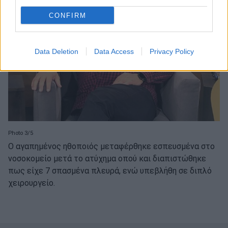
CONFIRM
Data Deletion
Data Access
Privacy Policy
Photo 3/5
Ο αγαπημένος ηθοποιός μεταφέρθηκε εσπευσμένα στο
νοσοκομείο μετά το ατύχημα οπού και διαπιστώθηκε
πως είχε 7 σπασμένα πλευρά, ενώ υπεβλήθη σε διπλό
χειρουργείο.