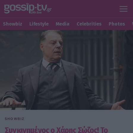
Showbiz
Lifestyle
Media
Celebrities
Photos
SHOWBIZ
Συγκινημένος ο Χάρης Σώζος! Το