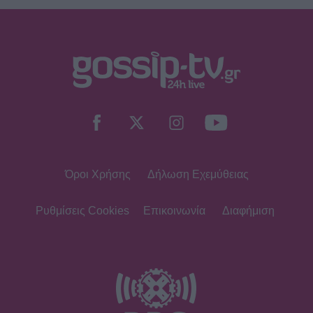
SHOWBIZ
Ντόρα Κουτροκόη: Στο Παρίσι με τον
έρωτα της ζωής της, τον γιο της
Κωνσταντίνο
Όροι Χρήσης
Δήλωση Εχεμύθειας
SHOWBIZ
Δούκισσα Νομικού:Οικογενειακές
διακοπές από τη Μύκονο στον
Ρυθμίσεις Cookies
Επικοινωνία
Διαφήμιση
επίγειο παράδεισο της Γαλλικής
Πολυνησίας
SHOWBIZ
Άννα Ζηρδέλη - Άρθουρ
Παπαδόπουλος: Eπέλεξαν τη μακρινή