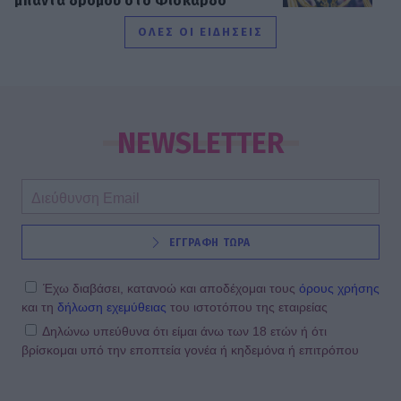
μπάντα δρόμου στο Φισκάρδο
ΟΛΕΣ ΟΙ ΕΙΔΗΣΕΙΣ
SHOWBIZ
Ιωάννα Μπούκη: «"Βασανίζω" τον
Αντώνη Σρόιτερ 15 καλοκαίρια»
NEWSLETTER
SHOWBIZ
ΕΓΓΡΑΦΗ ΤΩΡΑ
Κώστας Φραγκολιάς: Μια «κούκλα»
ξάπλωσε πάνω του στο κρεβάτι
Έχω διαβάσει, κατανοώ και αποδέχομαι τους
όρους χρήσης
και τη
δήλωση εχεμύθειας
του ιστοτόπου της εταιρείας
Δηλώνω υπεύθυνα ότι είμαι άνω των 18 ετών ή ότι
βρίσκομαι υπό την εποπτεία γονέα ή κηδεμόνα ή επιτρόπου
SHOWBIZ
Κατερίνα Καινούργιου: Ένα τρυφερό
μήνυμα από την Πάρο