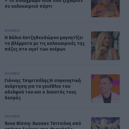
– Το πολύχρωμο look που ξεχώρισε
σε καλοκαιρινό πάρτι
SHOWBIZ
Η Βάλια Χατζηθεοδώρου μαγνητίζει
τα βλέμματα με τις καλοκαιρινές της
πόζες στο νησί των ανέμων
SHOWBIZ
Γιάννης Τσιμιτσέλης:Η συγκινητική
ανάρτηση για τα γενέθλια του
αδελφού του και ο δυνατός τους
δεσμός
SHOWBIZ
Άννα Βίσση: Άκουσε Τσιτσάνη από