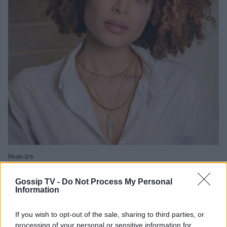
Photo 2/6
Περίμενε πώς και πώς να κρατήσει το κοριτσάκι της
αγκαλιά.
Gossip TV -
Do Not Process My Personal
Information
If you wish to opt-out of the sale, sharing to third parties, or
processing of your personal or sensitive information for