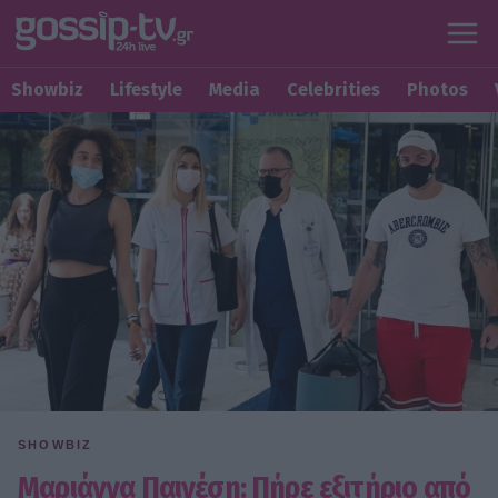
Showbiz
Lifestyle
Media
Celebrities
Photos
SHOWBIZ
Μαριάννα Παινέση: Πήρε εξιτήριο από