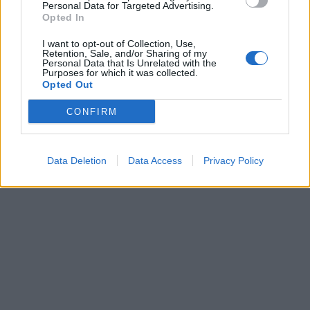
Personal Data for Targeted Advertising.
Opted In
I want to opt-out of Collection, Use,
Retention, Sale, and/or Sharing of my
Photo 3/6
Personal Data that Is Unrelated with the
Purposes for which it was collected.
Με τον σύντροφό της παντρεύτηκαν με πολιτικό γάμο.
Opted Out
CONFIRM
Data Deletion
Data Access
Privacy Policy