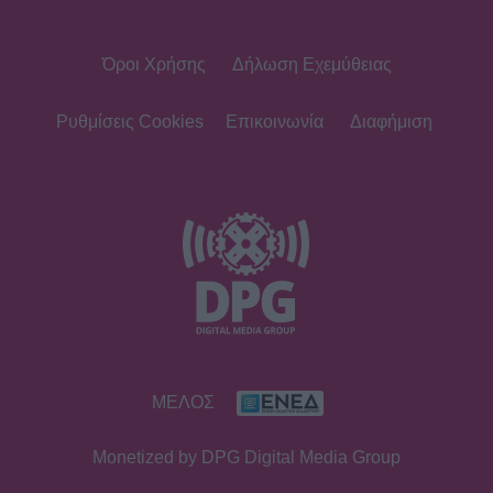
Όροι Χρήσης
Δήλωση Εχεμύθειας
SHOWBIZ
Λίλα Μπακλέση – Παναγιώτης
Μαρκεζίνης: Έγιναν γονείς! Η πρώτη
Ρυθμίσεις Cookies
Επικοινωνία
Διαφήμιση
φωτό και το τρυφερό μήνυμα
SHOWBIZ
Κρατερός Κατσούλης: Ήταν μια
διαδρομή που επέλεξα για να βρω
τρόπους επικοινωνίας και
συνεννόησης
SHOWBIZ
ΜΕΛΟΣ
Συγκινεί η Ανθή Βούλγαρη: «Χωρίς
εσένα το φετινό καλοκαίρι θα ήταν
Monetized by DPG Digital Media Group
το δυσκολότερο της ζωής μου»