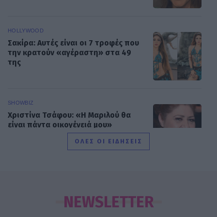
HOLLYWOOD
Σακίρα: Αυτές είναι οι 7 τροφές που
την κρατούν «αγέραστη» στα 49
της
SHOWBIZ
Χριστίνα Τσάφου: «Η Μαριλού θα
είναι πάντα οικογένειά μου»
ΟΛΕΣ ΟΙ ΕΙΔΗΣΕΙΣ
SHOWBIZ
Daphne Lawrence: «Το πρώτο μου
τραγούδι το έγραψα όταν πήγαινα Ε’
NEWSLETTER
Δημοτικού¬