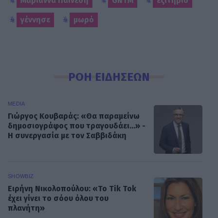
Μαριάννα Παινέση
GNTM
εξιτήριο
γέννησε
μωρό
ΡΟΗ ΕΙΔΗΣΕΩΝ
MEDIA
Γιώργος Κουβαράς: «Θα παραμείνω
δημοσιογράφος που τραγουδάει...» -
Η συνεργασία με τον Σαββιδάκη
SHOWBIZ
Ειρήνη Νικολοπούλου: «Το Tik Tok
έχει γίνει το σόου όλου του
πλανήτη»