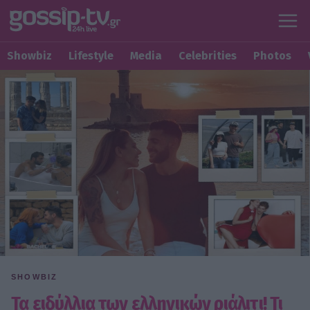
Showbiz
Lifestyle
Media
Celebrities
Photos
SHOWBIZ
Τα ειδύλλια των ελληνικών ριάλιτι! Τι