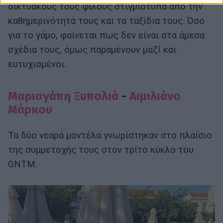
δικτυακούς τους φίλους στιγ­μιότυπα από την
καθημερινότητά τους και τα ταξίδια τους. Όσο
για το γάμο, φαίνεται πως δεν είναι στα άμεσα
σχέδια τους, όμως παραμένουν μαζί και
ευτυχισμένοι.
Μαριαγάπη Ξυπολιά
-
Αιμιλιάνο
Μάρκου
Τα δύο νεαρά μοντέλα γνωρίστηκαν στο πλαίσιο
της συμμετοχής τους στον τρίτο κύκλο του
GNTM.