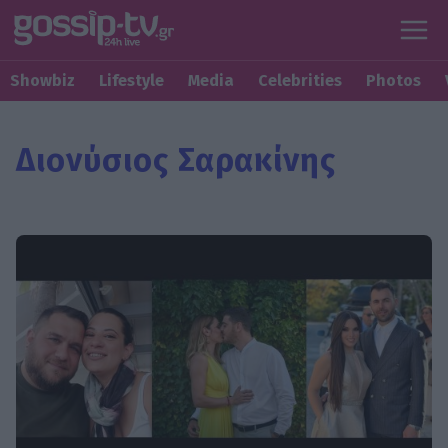
Showbiz
Lifestyle
Media
Celebrities
Photos
Διονύσιος Σαρακίνης