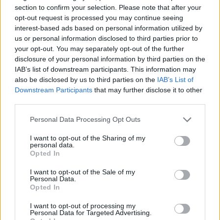
section to confirm your selection. Please note that after your
opt-out request is processed you may continue seeing
MEDIA
interest-based ads based on personal information utilized by
us or personal information disclosed to third parties prior to
MasterChef: Ξέσπασε ο Διονύσης για την
your opt-out. You may separately opt-out of the further
Ανούς! Οι φήμες για κακομεταχείριση και η
disclosure of your personal information by third parties on the
αλήθεια
IAB’s list of downstream participants. This information may
also be disclosed by us to third parties on the
IAB’s List of
16:50
@11-06-2021
Downstream Participants
that may further disclose it to other
third parties.
Personal Data Processing Opt Outs
I want to opt-out of the Sharing of my
personal data.
Opted In
I want to opt-out of the Sale of my
Personal Data.
Opted In
I want to opt-out of processing my
Personal Data for Targeted Advertising.