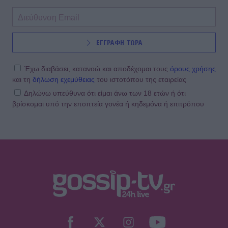
ΕΓΓΡΑΦΗ ΤΩΡΑ
Έχω διαβάσει, κατανοώ και αποδέχομαι τους
όρους χρήσης
και τη
δήλωση εχεμύθειας
του ιστοτόπου της εταιρείας
Δηλώνω υπεύθυνα ότι είμαι άνω των 18 ετών ή ότι
βρίσκομαι υπό την εποπτεία γονέα ή κηδεμόνα ή επιτρόπου