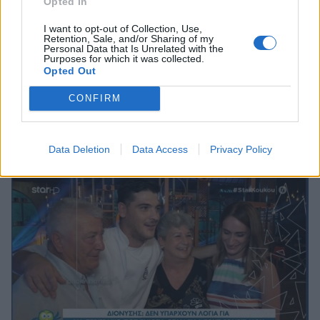
Opted In
I want to opt-out of Collection, Use,
Retention, Sale, and/or Sharing of my
MEDIA
Personal Data that Is Unrelated with the
Purposes for which it was collected.
MasterChef 5: Το μεγάλο comeback του
Opted Out
Διονύση στα social media! Η πρώτη
CONFIRM
ανάρτηση
18:30
@10-06-2021
Data Deletion
Data Access
Privacy Policy