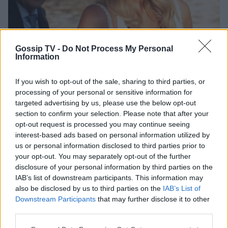
Gossip TV -
Do Not Process My Personal
Information
Photo 5/5
If you wish to opt-out of the sale, sharing to third parties, or
Με τη νύφη, τον γαμπρό αλλά και τους καλεσμένους να
processing of your personal or sensitive information for
καταφτάνουν στην εκκλησία με καΐκια
targeted advertising by us, please use the below opt-out
section to confirm your selection. Please note that after your
opt-out request is processed you may continue seeing
interest-based ads based on personal information utilized by
us or personal information disclosed to third parties prior to
your opt-out. You may separately opt-out of the further
disclosure of your personal information by third parties on the
IAB’s list of downstream participants. This information may
also be disclosed by us to third parties on the
IAB’s List of
Downstream Participants
that may further disclose it to other
third parties.