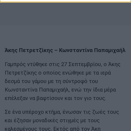
Άκης Πετρετζίκης – Κωνσταντίνα Παπαμιχαήλ
Γαμπρός ντύθηκε στις 27 Σεπτεμβρίου, ο Άκης
Πετρετζίκης ο οποίος ενώθηκε με τα ιερά
δεσμά του γάμου με τη σύντροφό του
Κωνσταντίνα Παπαμιχαήλ, ενώ την ίδια μέρα
επέλεξαν να βαφτίσουν και τον γιο τους.
Σε ένα υπέροχο κτήμα, ένωσαν τις ζωές τους
και έζησαν μοναδικές στιγμές με τους
καλεσμένους τους. Εκτός από τον Άκη