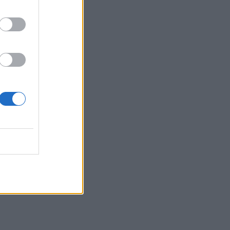
Δημήτρης Παπαμιχαήλ: Ο
έρωτας, οι ρόλοι και οι
πληγές του ανθρώπου
πίσω από τον μεγάλο
πρωταγωνιστή
SHOWBIZ
Μάντυ Λάμπου: Πώς είναι
και πού βρίσκεται σήμερα η
πρώτη παρουσιάστρια του
«Ok» στο MAD
SHOWBIZ
Ρίκα Διαλυνά: Η διεθνής
Ελληνίδα που κατέκτησε τα
πλατό, τα καλλιστεία και τις
καρδιές μας
GOSSIP SPECIALS
8 Αυγούστου 2017: Σαν