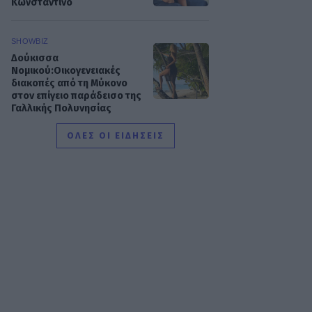
Κωνσταντίνο
SHOWBIZ
Δούκισσα
Νομικού:Οικογενειακές
διακοπές από τη Μύκονο
στον επίγειο παράδεισο της
Γαλλικής Πολυνησίας
ΟΛΕΣ ΟΙ ΕΙΔΗΣΕΙΣ
SHOWBIZ
Άννα Ζηρδέλη - Άρθουρ
Παπαδόπουλος: Eπέλεξαν
τη μακρινή Αυστραλία για
να περάσουν τις διακοπές
τους
SHOWBIZ
Στέφανος Κωνσταντινίδης:
Έκανε «βουτιά» στα 48
του μαζί με τα παιδιά του