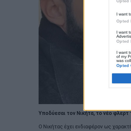
Opted 
I want t
Opted 
I want 
Advertis
Opted 
I want t
of my P
was col
Opted 
Υποδύεσαι τον Νικήτα, το νέο φλερτ
Ο Νικήτας έχει ενδιαφέρον ως χαρακτήρ