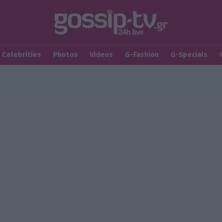
Celebrities
Photos
Videos
G-Fashion
G-Specials