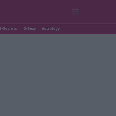
G-Secrets
G-Sexy
Astrology