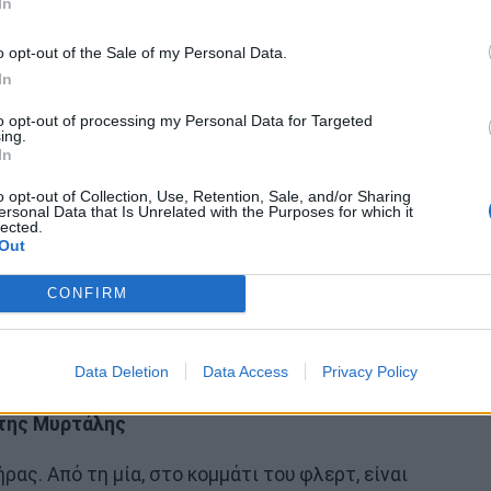
In
o opt-out of the Sale of my Personal Data.
In
to opt-out of processing my Personal Data for Targeted
ing.
In
o opt-out of Collection, Use, Retention, Sale, and/or Sharing
ersonal Data that Is Unrelated with the Purposes for which it
lected.
Out
CONFIRM
Data Deletion
Data Access
Privacy Policy
 της Μυρτάλης
ας. Από τη μία, στο κομμάτι του φλερτ, είναι