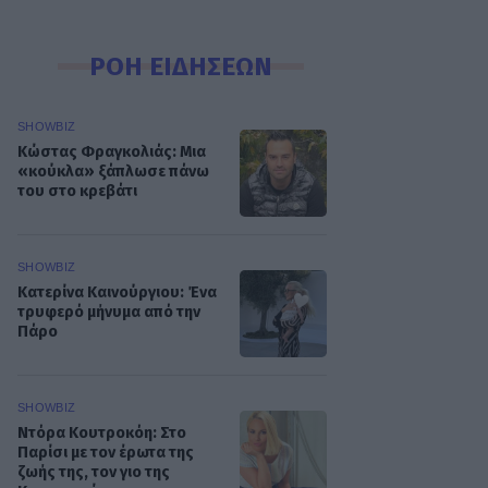
ΡΟΗ ΕΙΔΗΣΕΩΝ
SHOWBIZ
Κώστας Φραγκολιάς: Μια
«κούκλα» ξάπλωσε πάνω
του στο κρεβάτι
SHOWBIZ
Κατερίνα Καινούργιου: Ένα
τρυφερό μήνυμα από την
Πάρο
SHOWBIZ
Ντόρα Κουτροκόη: Στο
Παρίσι με τον έρωτα της
ζωής της, τον γιο της