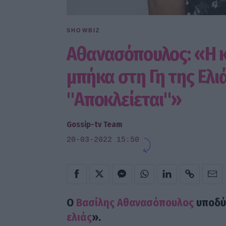
SHOWBIZ
Αθανασόπουλος: «Η κ
μπήκα στη Γη της Ελιά
"Αποκλείεται"»
Gossip-tv Team
20-03-2022 15:50
O
Βασίλης Αθανασόπουλος
υποδύε
ελιάς
».