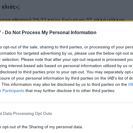
 ελιάς»;
άντρα ηθοποιό 25-27 ετών. Εγώ είμαι 27, αλλά μάλλον
ζω 30άρης. Είχα ξεκινήσει ήδη τις πρόβες για το
 -
Do Not Process My Personal Information
 Ωστόσο παλαιότερα είχε γίνει μια επαφή ν ίδια
 το οποίο με αναζήτησαν. Έστειλα καινούριο και μετά
to opt-out of the sale, sharing to third parties, or processing of your per
άστηκε ένα διάστημα για να δούμε πώς μπορούν να
formation for targeted advertising by us, please use the below opt-out s
r selection. Please note that after your opt-out request is processed y
ες κι αυτό ήταν.
eing interest-based ads based on personal information utilized by us or
disclosed to third parties prior to your opt-out. You may separately opt-
losure of your personal information by third parties on the IAB’s list of
. This information may also be disclosed by us to third parties on the
IA
Participants
that may further disclose it to other third parties.
l Data Processing Opt Outs
o opt-out of the Sharing of my personal data.