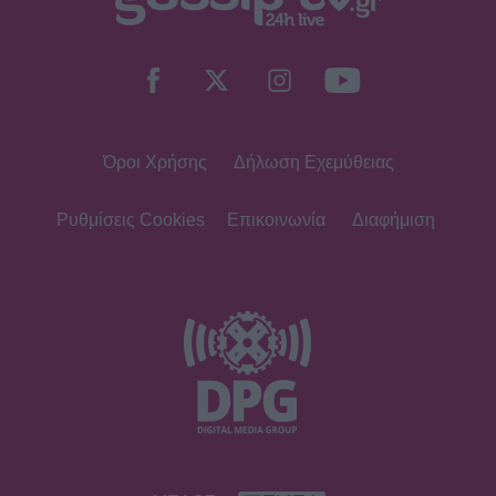
SHOWBIZ
Λένα Παπαληγούρα για Άκη Πάντο:
«Ο γάμος μας είναι πολύ καλύτερος
απ’ ό,τι είχα φανταστεί»
Όροι Χρήσης
Δήλωση Εχεμύθειας
SHOWBIZ
Θα αναγνώριζες την Εβελίνα
Παπούλια σε αυτή τη φωτογραφία; Η
Ρυθμίσεις Cookies
Επικοινωνία
Διαφήμιση
ανάρτηση και το μήνυμα με
αποδέκτες
SHOWBIZ
Οικονομάκου: To fashion souvenir
από τα Bora Bora - H χειροποίητη
τσάντα από φύλλα που θα ζηλέψεις