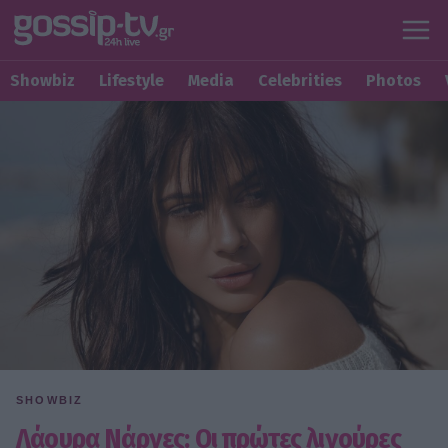
Showbiz
Lifestyle
Media
Celebrities
Photos
SHOWBIZ
Λάουρα Νάργες: Οι πρώτες λιγούρες