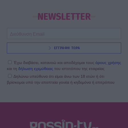
SHOWBIZ
Τρυφερές αγκαλιές με τα παιδιά,
stylish εμφανίσεις & ένας
NEWSLETTER
απολαυστικός Αύγουστος για Νίκα -
Αργυρό
SHOWBIZ
ΕΓΓΡΑΦΗ ΤΩΡΑ
Ατύχημα στις διακοπές για τον Ιβάν
Σβιτάιλο – Η ακτινογραφία & το
μήνυμα: «Θα σηκωθώ πιο δυνατός»
Έχω διαβάσει, κατανοώ και αποδέχομαι τους
όρους χρήσης
και τη
δήλωση εχεμύθειας
του ιστοτόπου της εταιρείας
Δηλώνω υπεύθυνα ότι είμαι άνω των 18 ετών ή ότι
βρίσκομαι υπό την εποπτεία γονέα ή κηδεμόνα ή επιτρόπου
SHOWBIZ
Βαρύ πένθος για τη συνεργάτιδα της
Καινούργιου, Μαρία Βλάχου – Το
μήνυμα της παρουσιάστριας