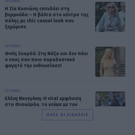
SHOWBIZ
Η Σία Κοσιώνη επενδύει στη
βερμούδα – Η βόλτα στο κέντρο της
πόλης με chic casual look που
ξεχώρισε
SHOWBIZ
Φαίη Σκορδά: Στη Νάξο και δεν πάει
ο νους σου ποιο παραδοσιακό
φαγητό την ενθουσίασε!
SHOWBIZ
Ελένη Μενεγάκη: Η viral εμφάνιση
στο Φισκάρδο, το γεύμα με τον
Παντζόπουλο & η ανάρτηση στα
ΟΛΕΣ ΟΙ ΕΙΔΗΣΕΙΣ
social