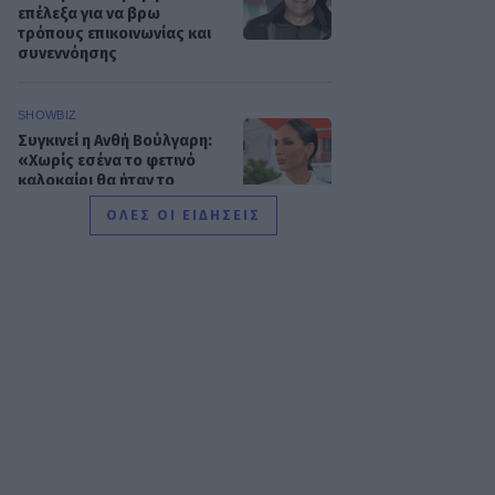
επέλεξα για να βρω
τρόπους επικοινωνίας και
συνεννόησης
SHOWBIZ
Συγκινεί η Ανθή Βούλγαρη:
«Χωρίς εσένα το φετινό
καλοκαίρι θα ήταν το
δυσκολότερο της ζωής
ΟΛΕΣ ΟΙ ΕΙΔΗΣΕΙΣ
μου»
SHOWBIZ
Δίπλα στο απέραντο
γαλάζιο η Μαριαλένα
Ρουμελιώτη γιορτάζει τους
δυο πρώτους μήνες με τον
γιο της
SHOWBIZ
«Μια γοργόνα στην Κρήτη»