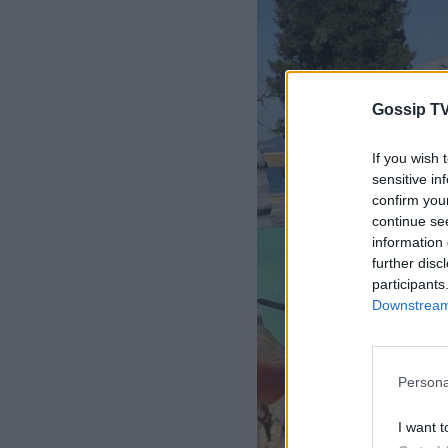
Gossip TV
If you wish 
sensitive in
confirm you
continue se
information 
further disc
participants
Downstream 
Persona
I want t