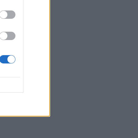
επίσημη ανακοίνωση
MEDIA
ΣΚΑΪ: Ανακοίνωσε την
ολοκλήρωση της
συνεργασίας με τον
Γρηγόρη Δημητριάδη
SHOWBIZ
«Με ζύγισες ρε φίλε» - H
«πληρωμένη» απάντηση
της Πετρογιάννη σε
follower μετά από σχόλιο
SHOWBIZ
Απασφάλισε ο Δάντης:
«Τολμάω να το πω γιατί έχω
μεγαλώσει πια. Δεν με
ενδιαφέρει αν με
παρεξηγήσουν»