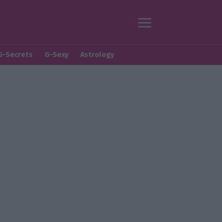
G-Secrets
G-Sexy
Astrology