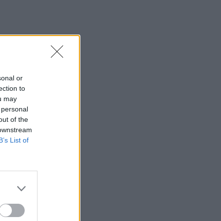
τα γενέθλιά του είναι γεμάτη
κοινές στιγμές τους
SHOWBIZ
Συγκλονίζει η
δημοσιογράφος Ιωάννα
Κουλούρη: Αναγκάστηκαν
να με δέσουν για να μη
sonal or
βλάψω τον εαυτό μου
ection to
ou may
 personal
SHOWBIZ
out of the
Κίμωλος όπως όνειρο! Το
 downstream
ειδυλλιακό καλοκαίρι
B’s List of
Σωτηροπούλου - Κωστή
Μαραβέγια μέσα από
εικονές
MEDIA
ALPHA: ΡΙΦΙΦΙ του Σωτήρη
Τσαφούλια σε Α’
τηλεοπτική προβολή - Η