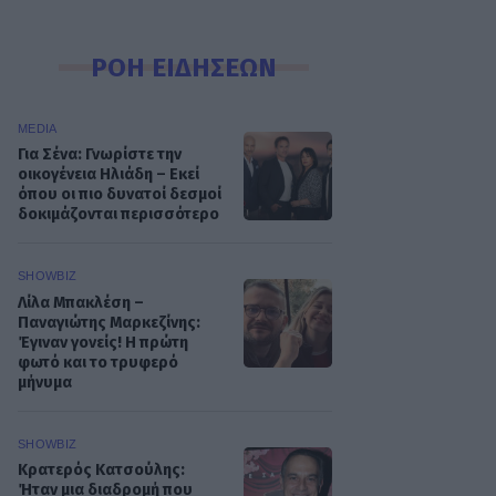
ΡΟΗ ΕΙΔΗΣΕΩΝ
MEDIA
Για Σένα: Γνωρίστε την
οικογένεια Ηλιάδη – Εκεί
όπου οι πιο δυνατοί δεσμοί
δοκιμάζονται περισσότερο
SHOWBIZ
Λίλα Μπακλέση –
Παναγιώτης Μαρκεζίνης:
Έγιναν γονείς! Η πρώτη
φωτό και το τρυφερό
μήνυμα
SHOWBIZ
Κρατερός Κατσούλης:
Ήταν μια διαδρομή που