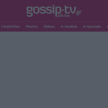
Celebrities
Photos
Videos
G-Fashion
G-Specials