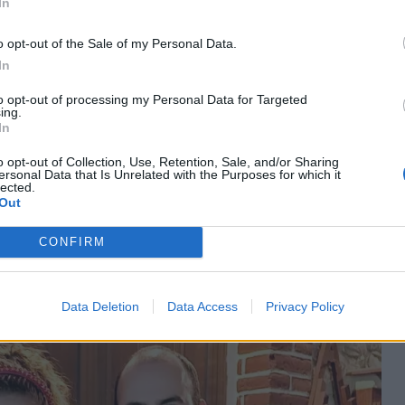
In
o opt-out of the Sale of my Personal Data.
In
to opt-out of processing my Personal Data for Targeted
ing.
In
νά χωρίς να χάνουν την αισιοδοξία τους και
ταση. Το ζευγάρι χαμογελά ξανά, γνωρίζοντας πως
o opt-out of Collection, Use, Retention, Sale, and/or Sharing
ersonal Data that Is Unrelated with the Purposes for which it
 γίνουν γονείς.
lected.
Out
με κανένα Γολγοθά, αλλά αφού είναι αναπόφευκτο,
CONFIRM
 και από μία Ανάσταση και το φως της να χαρίζει
μέρα, Χριστός Ανέστη και χρόνια πολλά!» έγραψε ο
Data Deletion
Data Access
Privacy Policy