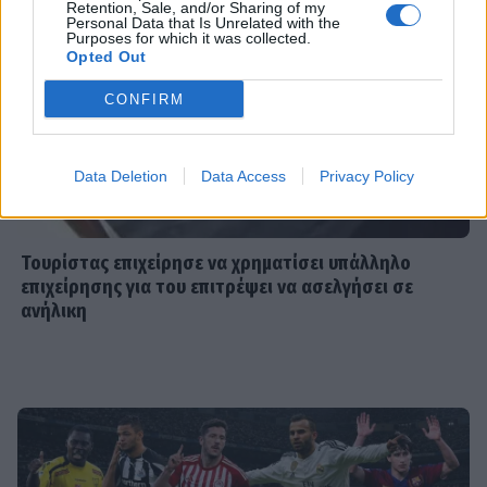
Retention, Sale, and/or Sharing of my
SHOWBIZ
Personal Data that Is Unrelated with the
Βαρύ πένθος για την Ιρένε Τροστ–
Purposes for which it was collected.
Opted Out
Ραγίζουν καρδιές τα λόγια για τον
μπαμπά της: «Όλα φαντάζουν
CONFIRM
μάταια»
SHOWBIZ
Data Deletion
Data Access
Privacy Policy
Ακύλας: «Μέσα μου ψυχολογικά
ένιωσα περίεργα, τα συναισθήματα
δεν είναι γρανάζια»
Τουρίστας επιχείρησε να χρηματίσει υπάλληλο
επιχείρησης για του επιτρέψει να ασελγήσει σε
ανήλικη
MEDIA
«Κοινωνία Ώρα MEGA»: Βασίλης
Τσεκούρας και Τζωρτζίνα
Μαλλιαρόζη στην πρωινή
ενημέρωση του σταθμού