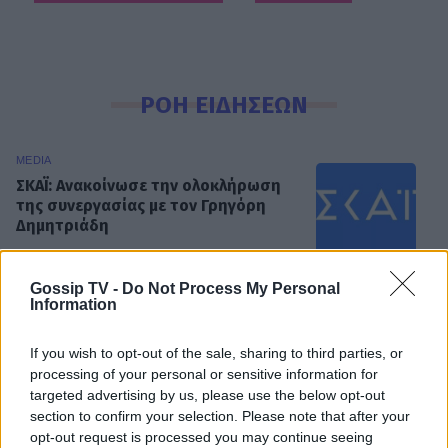
ΡΟΗ ΕΙΔΗΣΕΩΝ
MEDIA
ΣΚΑΪ: Ανακοίνωσε την ολοκλήρωση
της συνεργασίας με τον Γρηγόρη
Δημητριάδη
Gossip TV -
Do Not Process My Personal
Information
SHOWBIZ
«Με ζύγισες ρε φίλε» - H
«πληρωμένη» απάντηση της
If you wish to opt-out of the sale, sharing to third parties, or
Πετρογιάννη σε follower μετά από
processing of your personal or sensitive information for
σχόλιο
targeted advertising by us, please use the below opt-out
section to confirm your selection. Please note that after your
opt-out request is processed you may continue seeing