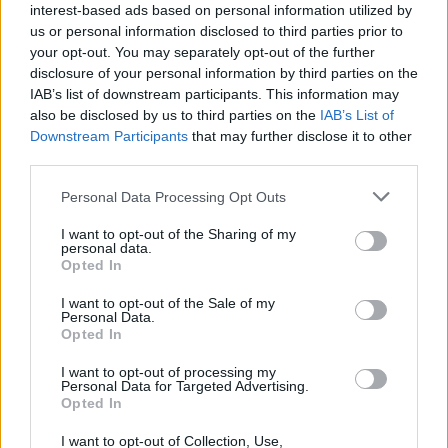
interest-based ads based on personal information utilized by
SHOWBIZ
us or personal information disclosed to third parties prior to
Απασφάλισε ο Δάντης: «Τολμάω να
your opt-out. You may separately opt-out of the further
το πω γιατί έχω μεγαλώσει πια. Δεν
disclosure of your personal information by third parties on the
με ενδιαφέρει αν με παρεξηγήσουν»
IAB’s list of downstream participants. This information may
also be disclosed by us to third parties on the
IAB’s List of
Downstream Participants
that may further disclose it to other
third parties.
SHOWBIZ
Η Ρούλα Κορομηλά μαγνητίζει τα
Personal Data Processing Opt Outs
βλέμματα με το elegant chic look
της
I want to opt-out of the Sharing of my
ΟΛΕΣ ΟΙ ΕΙΔΗΣΕΙΣ
personal data.
Opted In
I want to opt-out of the Sale of my
SHOWBIZ
Personal Data.
«Θα γίνετε ρόμπα…» - Ξέσπασε η
Opted In
DPG NETWORK
Ελένη Βουλγαράκη! Η οργισμένη
ανάρτηση
I want to opt-out of processing my
Personal Data for Targeted Advertising.
Opted In
I want to opt-out of Collection, Use,