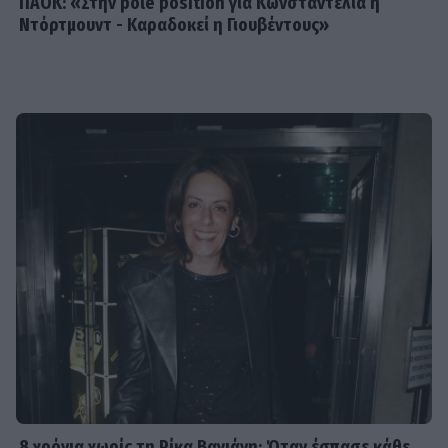
ΠΑΟΚ: «Στην pole position για Κωνσταντέλια η
Ντόρτμουντ - Καραδοκεί η Γιουβέντους»
8 χρόνια χωρίς τη Ρίκα Βαγιάνη: Όταν έσπασε κάθε