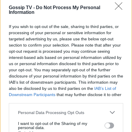
θα βαφτώ
Gossip TV -
Do Not Process My Personal
Information
If you wish to opt-out of the sale, sharing to third parties, or
MEDIA
processing of your personal or sensitive information for
Το παιδί επιστρέφει!
targeted advertising by us, please use the below opt-out
section to confirm your selection. Please note that after your
opt-out request is processed you may continue seeing
interest-based ads based on personal information utilized by
us or personal information disclosed to third parties prior to
your opt-out. You may separately opt-out of the further
SHOWBIZ
disclosure of your personal information by third parties on the
Μαρία Διακοπαναγιώτου: «Ένιωθα
IAB’s list of downstream participants. This information may
δυστυχισμένη, ήμουν αγριεμένη,
also be disclosed by us to third parties on the
IAB’s List of
έφερνα τον θυμό μου και στο σπίτι»
Downstream Participants
that may further disclose it to other
ΟΛΕΣ ΟΙ ΕΙΔΗΣΕΙΣ
third parties.
Personal Data Processing Opt Outs
HOLLYWOOD
Τζένιφερ Άνιστον: Το μεγάλο fitness
DPG NETWORK
I want to opt-out of the Sharing of my
personal data.
λάθος και η προπόνηση που κάνει