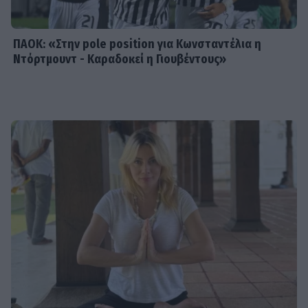
αποκάλυψη για το καταφύγιο στην
Κύθνο
ΠΑΟΚ: «Στην pole position για Κωνσταντέλια η
Ντόρτμουντ - Καραδοκεί η Γιουβέντους»