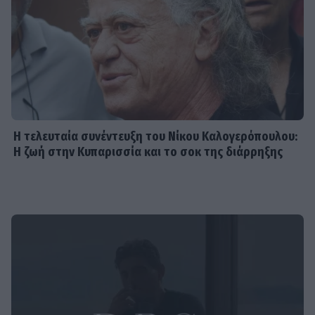
Κυπαρισσία και το σοκ της
διάρρηξης
SHOWBIZ
Ναταλία Γερμανού: Ανέμελες στιγμές
στην παραλία με μαύρο μαγιό
Η τελευταία συνέντευξη του Νίκου Καλογερόπουλου:
Η ζωή στην Κυπαρισσία και το σοκ της διάρρηξης
SHOWBIZ
Αντίο στον φαντάρο της καρδιάς
μας: Νίκος Καλογερόπουλος, ο
τελευταίος αντάρτης της τέχνης
SHOWBIZ
Πέθανε ο ηθοποιός Νίκος
Καλογερόπουλος