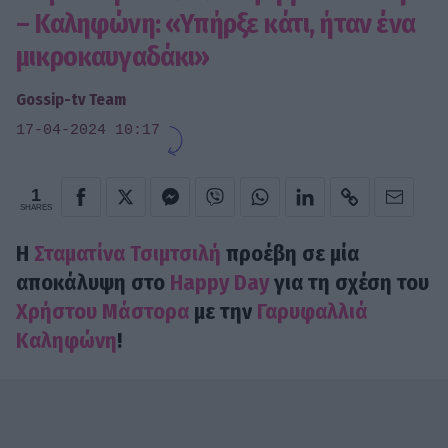
– Καληφώνη: «Υπήρξε κάτι, ήταν ένα
μικροκαυγαδάκι»
Gossip-tv Team
17-04-2024 10:17
1
SHARES
Η
Σταματίνα Τσιμτσιλή
προέβη σε μία
αποκάλυψη στο
Happy Day
για τη σχέση του
Χρήστου Μάστορα
με την
Γαρυφαλλιά
Καληφώνη
!