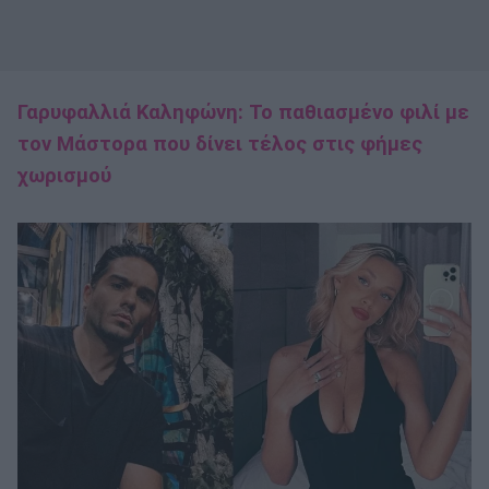
Γαρυφαλλιά Καληφώνη: Το παθιασμένο φιλί με
τον Μάστορα που δίνει τέλος στις φήμες
χωρισμού