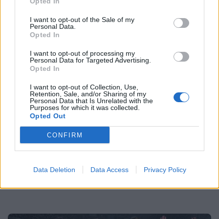
Opted In
και έχει αλλάξει το σώμα της
I want to opt-out of the Sale of my
Personal Data.
Opted In
SHOWBIZ
I want to opt-out of processing my
Χριστίνα Τσάφου: «Γερνάω, αλλά
Personal Data for Targeted Advertising.
από την άλλη είμαι και καλά μέσα
Opted In
μου»
I want to opt-out of Collection, Use,
Retention, Sale, and/or Sharing of my
Personal Data that Is Unrelated with the
Purposes for which it was collected.
Opted Out
MEDIA
Αντώνιος και Κλεοπάτρα: Από το
CONFIRM
μίσος στον απόλυτο έρωτα
Πάρος: Συγκλονίζει ο πατέρας του άτυχου 4χρονου
αγοριού - Λεπτό προς λεπτό οι δραματικές στιγμές
Data Deletion
Data Access
Privacy Policy
TRENDS
Ντούα Λίπα: Το 20λεπτο πρόγραμμα
για πέτρινους κοιλιακούς... χωρίς