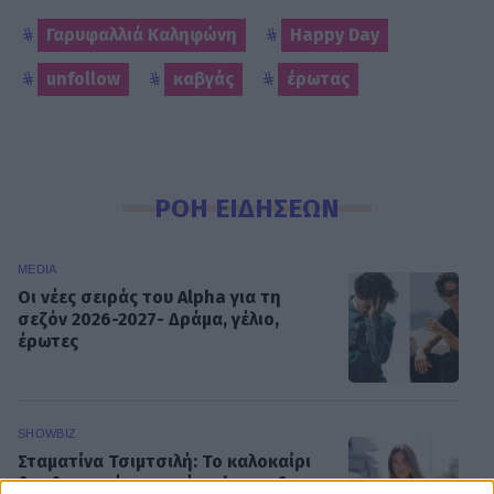
Γαρυφαλλιά Καληφώνη
Happy Day
unfollow
καβγάς
έρωτας
ΡΟΗ ΕΙΔΗΣΕΩΝ
MEDIA
Οι νέες σειράς του Alpha για τη
σεζόν 2026-2027- Δράμα, γέλιο,
έρωτες
SHOWBIZ
Σταματίνα Τσιμτσιλή: Το καλοκαίρι
δεν θα φορέσω ποτέ make up, δεν