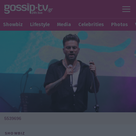
Showbiz
Lifestyle
Media
Celebrities
Photos
5539696
SHOWBIZ