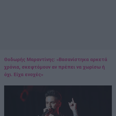
Θοδωρής Μαραντίνης: «Βασανίστηκα αρκετά
χρόνια, σκεφτόμουν αν πρέπει να χωρίσω ή
όχι. Είχα ενοχές»