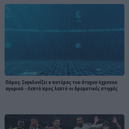
MEDIA
Αντώνιος και Κλεοπάτρα: Από το
μίσος στον απόλυτο έρωτα
TRENDS
Ντούα Λίπα: Το 20λεπτο πρόγραμμα
για πέτρινους κοιλιακούς... χωρίς
γυμναστήριο
Πάρος: Συγκλονίζει ο πατέρας του άτυχου 4χρονου
αγοριού - Λεπτό προς λεπτό οι δραματικές στιγμές
SHOWBIZ
Κάρμεν Ρουγγέρη: «Πάντα αγαπούσα
τον εαυτό μου με τη μεγάλη μου
μύτη, με όλα»