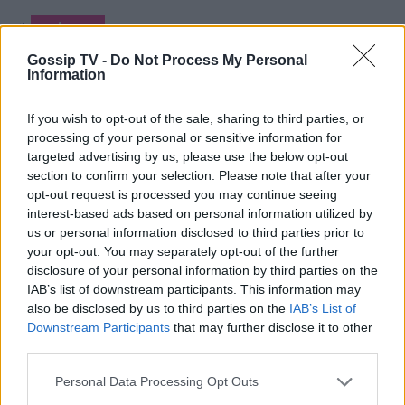
Onirama
Gossip TV -
Do Not Process My Personal
Information
If you wish to opt-out of the sale, sharing to third parties, or
ΡΟΗ ΕΙΔΗΣΕΩΝ
processing of your personal or sensitive information for
targeted advertising by us, please use the below opt-out
section to confirm your selection. Please note that after your
SHOWBIZ
opt-out request is processed you may continue seeing
Σταματίνα Τσιμτσιλή: Το καλοκαίρι
interest-based ads based on personal information utilized by
δεν θα φορέσω ποτέ make up, δεν
us or personal information disclosed to third parties prior to
θα βαφτώ
your opt-out. You may separately opt-out of the further
disclosure of your personal information by third parties on the
IAB’s list of downstream participants. This information may
also be disclosed by us to third parties on the
IAB’s List of
MEDIA
Downstream Participants
that may further disclose it to other
Το παιδί επιστρέφει!
third parties.
Personal Data Processing Opt Outs