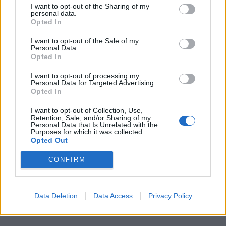
I want to opt-out of the Sharing of my
personal data.
Opted In
SHOWBIZ
Μαρία Διακοπαναγιώτου: «Ένιωθα
I want to opt-out of the Sale of my
Personal Data.
δυστυχισμένη, ήμουν αγριεμένη,
Opted In
έφερνα τον θυμό μου και στο σπίτι»
I want to opt-out of processing my
Personal Data for Targeted Advertising.
Opted In
HOLLYWOOD
I want to opt-out of Collection, Use,
Τζένιφερ Άνιστον: Το μεγάλο fitness
Retention, Sale, and/or Sharing of my
Personal Data that Is Unrelated with the
λάθος και η προπόνηση που κάνει
Purposes for which it was collected.
και έχει αλλάξει το σώμα της
Opted Out
ΟΛΕΣ ΟΙ ΕΙΔΗΣΕΙΣ
CONFIRM
SHOWBIZ
Χριστίνα Τσάφου: «Γερνάω, αλλά
DPG NETWORK
Data Deletion
Data Access
Privacy Policy
από την άλλη είμαι και καλά μέσα
μου»