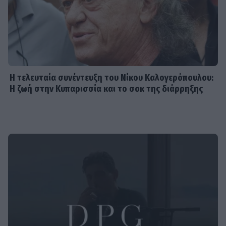
SHOWBIZ
Αντίο στον φαντάρο της καρδιάς
μας: Νίκος Καλογερόπουλος, ο
τελευταίος αντάρτης της τέχνης
Η τελευταία συνέντευξη του Νίκου Καλογερόπουλου:
Η ζωή στην Κυπαρισσία και το σοκ της διάρρηξης
SHOWBIZ
Πέθανε ο ηθοποιός Νίκος
Καλογερόπουλος
SHOWBIZ
Λασκαράκη – Σουλτάτος: Οι γεμάτες
έρωτα και χιούμορ καλοκαιρινές
διακοπές τους στην πανέμορφη
Κρήτη