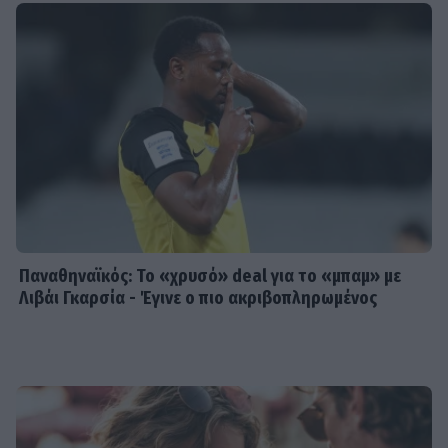
Παναθηναϊκός: Το «χρυσό» deal για το «μπαμ» με
Λιβάι Γκαρσία - Έγινε ο πιο ακριβοπληρωμένος