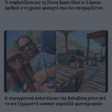
Τι συμβολίζουν για τη Σίσσυ Χρηστίδου οι 3 όμοιοι
Daphne Lawrence: «Το πρώτο μου
αριθμοί στο χρυσό φυλαχτό που δεν αποχωρίζεται;
τραγούδι το έγραψα όταν πήγαινα Ε’
Δημοτικού¬
MEDIA
Μπαμπά σ’ αγαπώ - Ελένη Σακκά: Η
Μαίρη δεν λειτουργεί συνειδητά για
να δημιουργεί χάος
MEDIA
Έλλη Κασόλη: «Έχω τη φιλοσοφία
του «στρατιώτη»
Η «πραγματική πολυτέλεια» της Βαλαβάνη μέσα από
το πιο ξεχωριστό summer καρουζέλ φωτογραφιών
MEDIA