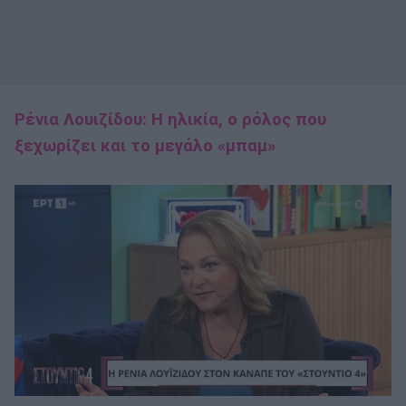
Ρένια Λουιζίδου: Η ηλικία, ο ρόλος που
ξεχωρίζει και το μεγάλο «μπαμ»