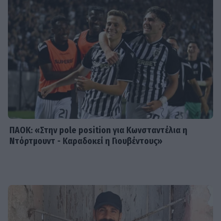
Συγκινεί η Ανθή Βούλγαρη: «Χωρίς
εσένα το φετινό καλοκαίρι θα ήταν
το δυσκολότερο της ζωής μου»
SHOWBIZ
Δίπλα στο απέραντο γαλάζιο η
Μαριαλένα Ρουμελιώτη γιορτάζει
τους δυο πρώτους μήνες με τον γιο
της
ΠΑΟΚ: «Στην pole position για Κωνσταντέλια η
Ντόρτμουντ - Καραδοκεί η Γιουβέντους»