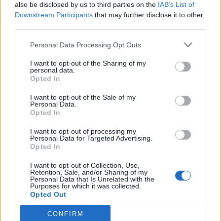
also be disclosed by us to third parties on the
IAB’s List of
Ρίκα Διαλυνά: Η διεθνής Ελληνίδα
Downstream Participants
that may further disclose it to other
που κατέκτησε τα πλατό, τα
third parties.
καλλιστεία και τις καρδιές μας
Σέρρες: «Δεν ήταν μόνο η ταχύτητα» – Η ανάλυση
Personal Data Processing Opt Outs
πραγματογνώμονα για το σφοδρό δυστύχημα
I want to opt-out of the Sharing of my
personal data.
GOSSIP SPECIALS
Opted In
8 Αυγούστου 2017: Σαν σήμερα
σίγησε η βελούδινη φωνή της
I want to opt-out of the Sale of my
Αρλέτας
Personal Data.
Opted In
I want to opt-out of processing my
Personal Data for Targeted Advertising.
MEDIA
Opted In
Γιώργος Κουβαράς: «Θα παραμείνω
δημοσιογράφος που τραγουδάει...» -
I want to opt-out of Collection, Use,
Retention, Sale, and/or Sharing of my
Η συνεργασία με τον Σαββιδάκη
Personal Data that Is Unrelated with the
Purposes for which it was collected.
Opted Out
CONFIRM
SHOWBIZ