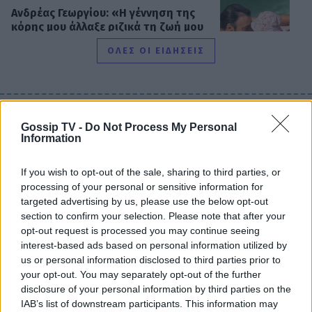
Ανδρέας Γεωργίου: «Η γέννηση της
κόρης μου άλλαξε ριζικά τη ζωή μου
και με αναδιαμόρφωσε ως
ΟΛΕΣ ΟΙ ΕΙΔΗΣΕΙΣ
άνθρωπο»
GOSSIP SPECIALS
Δημήτρης Παπαμιχαήλ: Ο έρωτας, οι
DPG NETWORK
Gossip TV -
Do Not Process My Personal
ρόλοι και οι πληγές του ανθρώπου
Information
πίσω από τον μεγάλο πρωταγωνιστή
If you wish to opt-out of the sale, sharing to third parties, or
processing of your personal or sensitive information for
targeted advertising by us, please use the below opt-out
SHOWBIZ
section to confirm your selection. Please note that after your
Μάντυ Λάμπου: Πώς είναι και πού
opt-out request is processed you may continue seeing
βρίσκεται σήμερα η πρώτη
interest-based ads based on personal information utilized by
παρουσιάστρια του «Ok» στο MAD
us or personal information disclosed to third parties prior to
your opt-out. You may separately opt-out of the further
disclosure of your personal information by third parties on the
IAB’s list of downstream participants. This information may
SHOWBIZ