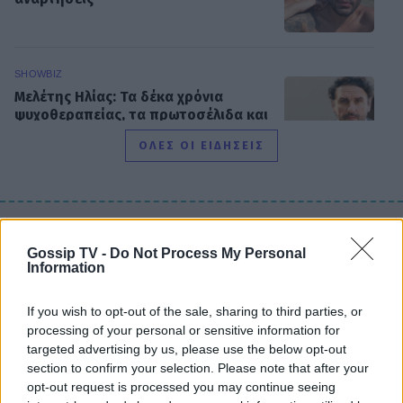
SHOWBIZ
Μελέτης Ηλίας: Τα δέκα χρόνια
ψυχοθεραπείας, τα πρωτοσέλιδα και
ο «τέλειος» γάμος
ΟΛΕΣ ΟΙ ΕΙΔΗΣΕΙΣ
GOSSIP SPECIALS
Σας μοιάζει η Σμαράγδα Καρύδη για
DPG NETWORK
57 ετών; Και όμως! Τόσα κεράκια θα
Gossip TV -
Do Not Process My Personal
έχει η τούρτα της σήμερα!
Information
If you wish to opt-out of the sale, sharing to third parties, or
processing of your personal or sensitive information for
SHOWBIZ
targeted advertising by us, please use the below opt-out
Καλομοίρα: «Όταν κάνω δίαιτα, το
section to confirm your selection. Please note that after your
πρώτο πράγμα που κάνω...» - Δες
opt-out request is processed you may continue seeing
αναλυτικά τη συνταγή που