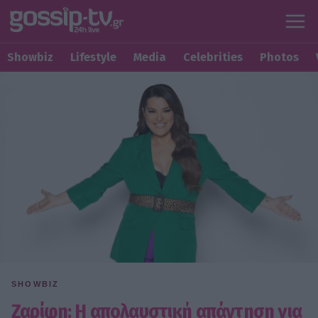
Showbiz
Lifestyle
Media
Celebrities
Photos
SHOWBIZ
Ζαρίφη: Η απολαυστική απάντηση για