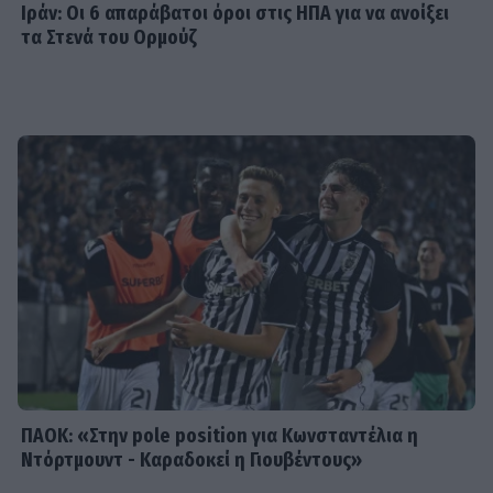
Ιράν: Οι 6 απαράβατοι όροι στις ΗΠΑ για να ανοίξει
τα Στενά του Ορμούζ
SHOWBIZ
«Ένα διαφορετικό καλοκαίρι»,
γράφει ο Σάκης Κατσούλης-Η
απίθανη φωτογραφία του γιου του
στην παραλία
SHOWBIZ
Η Σία Κοσιώνη επενδύει στη
βερμούδα – Η βόλτα στο κέντρο της
πόλης με chic casual look που
ξεχώρισε
ΠΑΟΚ: «Στην pole position για Κωνσταντέλια η
Ντόρτμουντ - Καραδοκεί η Γιουβέντους»