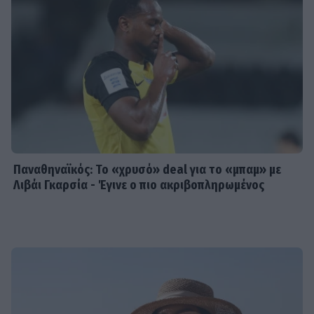
Παναθηναϊκός: Το «χρυσό» deal για το «μπαμ» με
Λιβάι Γκαρσία - Έγινε ο πιο ακριβοπληρωμένος