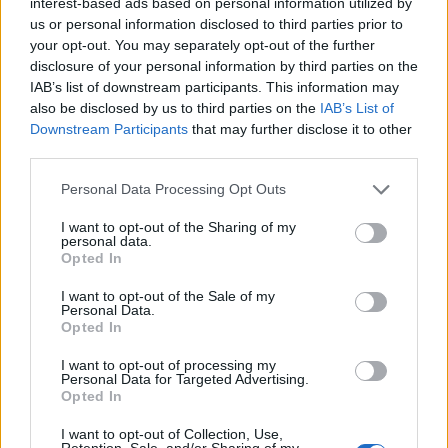
interest-based ads based on personal information utilized by
μοιράστηκε
us or personal information disclosed to third parties prior to
your opt-out. You may separately opt-out of the further
disclosure of your personal information by third parties on the
MEDIA
IAB’s list of downstream participants. This information may
Κανακαρά: Τι σημαίνει ο τίτλος της
also be disclosed by us to third parties on the
IAB’s List of
νέας σειράς του Mega - Το ιδιαίτερο
Downstream Participants
that may further disclose it to other
έθιμο της Καρπάθου
third parties.
Τραγωδία στην Πάρο: Ο μπάρμαν του beach bar
βούτηξε για να σώσει τον 4χρονο που πνίγηκε στην
Personal Data Processing Opt Outs
πισίνα
I want to opt-out of the Sharing of my
SHOWBIZ
personal data.
Λυδία Κονιόρδου: «Δεν νιώθω ότι
Opted In
έχω κάνει κάποια καριέρα»
I want to opt-out of the Sale of my
Personal Data.
Opted In
I want to opt-out of processing my
Personal Data for Targeted Advertising.
MEDIA
Opted In
Για Σένα spoiler: Στους πέντε
δρόμους η Αλίκη - Της γυρίζουν όλοι
I want to opt-out of Collection, Use,
την πλάτη
Retention, Sale, and/or Sharing of my