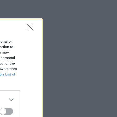
SHOWBIZ
Οικονομάκου: «Έσκασε
όλη η κούραση του
χειμώνα» - Το πρόβλημα
στις διακοπές στο νησί
Μπόρα Μπόρα
sonal or
MEDIA
ection to
Μπαμπά, σ’ αγαπώ spoiler:
ou may
Η Βιργινία χάνει το
νηπιαγωγείο
 personal
out of the
 downstream
B’s List of
SHOWBIZ
Γιώργος Λιάγκας - «Ο
Τζορτζ Κλούνεϊ της
Ελλάδας…»: Χαμός στα
σχόλια με την ΑΙ φωτό που
πόσταρε
MEDIA