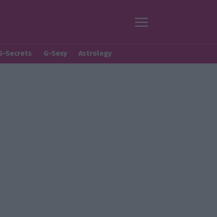
G-Secrets
G-Sexy
Astrology