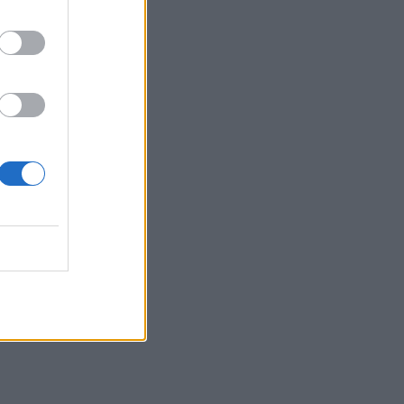
Δυο μαύρα πουκάμισα:
Κυκλοφόρησε το πρώτο
trailer της νέας δραματικής
σειράς του MEGA
INSIDE STORIES
ΠΑΜΕ ΣΤΟΙΧΗΜΑ:
Περισσότερα από 95
εκατομμύρια ευρώ σε
κέρδη μοίρασε τον Ιούλιο
SHOWBIZ
Χρηστίδου: Με το απόλυτο
little black dress και πάει
το summer elegance σε
άλλο επίπεδο
SHOWBIZ
Ο Λάμπρος Κωνσταντάρας
έχει γενέθλια και η Έλενα