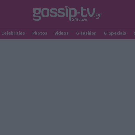
Celebrities
Photos
Videos
G-Fashion
G-Specials