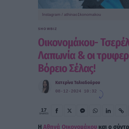
Instagram / athinao1konomakou
SHOWBIZ
Οικονομάκου- Τσερέλα
Λαπωνία & οι τρυφερ
Βόρειο Σέλας!
Κατερίνα Ταλιαδούρου
08-12-2024 10:32
17
SHARES
Η
Αθηνά Οικονομάκου
και ο σύντ