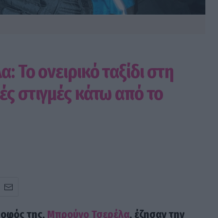
: Το ονειρικό ταξίδι στη
ές στιγμές κάτω από το
ροφός της,
Μπρούνο Τσερέλα
, έζησαν την