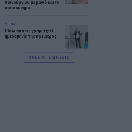
Καινούργιου με μαγιό και το
προσκύνημα
MEDIA
Πίσω από τις γραμμές: Η
ημερομηνία της πρεμιέρας
ΟΛΕΣ ΟΙ ΕΙΔΗΣΕΙΣ
SHOWBIZ
Κρατερός Κατσούλης: «Δεν
υπάρχει πολύς χρόνος για
προσωπική ζωή»
SHOWBIZ
Ρουμελιώτη: Δεν σταματά
να γκρινιάζει ο γιος της - Η
ανάρτηση και οι απορίες
της νέας μαμάς