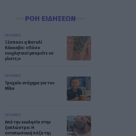
ΡΟΗ ΕΙΔΗΣΕΩΝ
SHOWBIZ
Ξέσπασε η Ναταλί
Κάκκαβα: «Πόσο
ενοχλητικοί μπορείτε να
γίνετε;»
SHOWBIZ
Τροχαίο ατύχημα για τον
Mike
SHOWBIZ
Από την εκκλησία στην
ξαπλώστρα: Η
εντυπωσιακή πόζα της