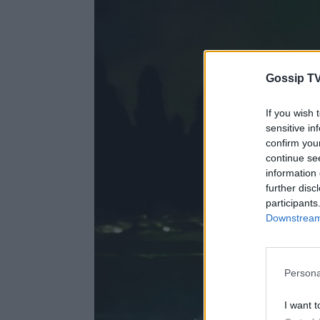
Gossip TV
If you wish 
sensitive in
confirm you
continue se
information 
further disc
participants
Downstream 
Persona
I want t