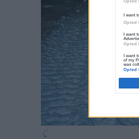
Opted 
I want t
Opted 
I want 
Advertis
Opted 
I want t
of my P
was col
Opted 