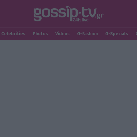
Celebrities
Photos
Videos
G-Fashion
G-Specials