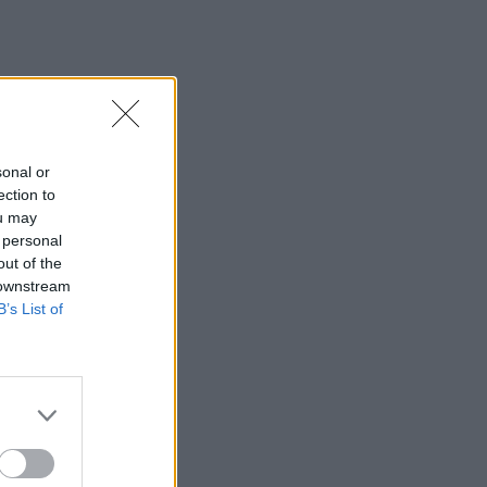
οικογένεια Ηλιάδη – Εκεί
όπου οι πιο δυνατοί δεσμοί
δοκιμάζονται περισσότερο
SHOWBIZ
Λίλα Μπακλέση –
Παναγιώτης Μαρκεζίνης:
sonal or
Έγιναν γονείς! Η πρώτη
ection to
φωτό και το τρυφερό
μήνυμα
ou may
 personal
out of the
SHOWBIZ
 downstream
Κρατερός Κατσούλης:
B’s List of
Ήταν μια διαδρομή που
επέλεξα για να βρω
τρόπους επικοινωνίας και
συνεννόησης
SHOWBIZ
Συγκινεί η Ανθή Βούλγαρη:
«Χωρίς εσένα το φετινό