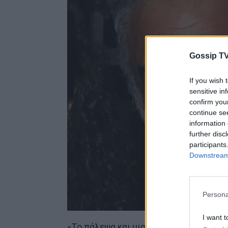
Gossip TV
If you wish 
sensitive in
confirm you
continue se
information 
further disc
participants
Downstream 
Persona
I want t
«Το πάλεψα και μια χαρά τώρα. Δόξα τ