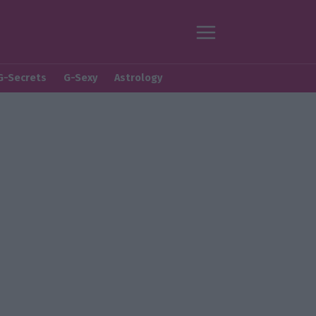
G-Secrets
G-Sexy
Astrology