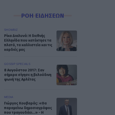
ΡΟΗ ΕΙΔΗΣΕΩΝ
SHOWBIZ
Ρίκα Διαλυνά: Η διεθνής
Ελληνίδα που κατέκτησε τα
πλατό, τα καλλιστεία και τις
καρδιές μας
GOSSIP SPECIALS
8 Αυγούστου 2017: Σαν
σήμερα σίγησε η βελούδινη
φωνή της Αρλέτας
MEDIA
Γιώργος Κουβαράς: «Θα
παραμείνω δημοσιογράφος
που τραγουδάει...» - Η