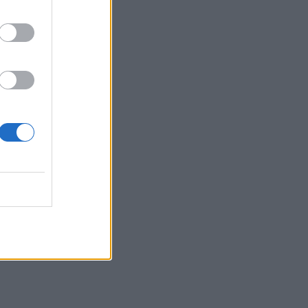
καλοκαίρι θα ήταν το
δυσκολότερο της ζωής
μου»
SHOWBIZ
Δίπλα στο απέραντο
γαλάζιο η Μαριαλένα
Ρουμελιώτη γιορτάζει τους
δυο πρώτους μήνες με τον
γιο της
SHOWBIZ
«Μια γοργόνα στην Κρήτη»
- Αποθεώθηκε η
Παπουτσάκη!Μαγνήτισε τα
βλέμματα με το
καλλίγραμμο κορμί της
SHOWBIZ
Γαστρονομικό στιγμιότυπο