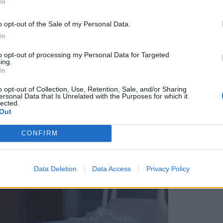
In
στερεί τίποτα, ούτε τις βόλτες μου ούτε την μηχανή
o opt-out of the Sale of my Personal Data.
 καλή διάθεση, το αντιμετωπίζω κανονικά και δεν με
In
ιάζω δηλαδή, κατάλαβες… Πρέπει να το πολεμάς»,
υ με τον καρκίνο.
to opt-out of processing my Personal Data for Targeted
ing.
In
o opt-out of Collection, Use, Retention, Sale, and/or Sharing
ersonal Data that Is Unrelated with the Purposes for which it
lected.
Out
CONFIRM
Data Deletion
Data Access
Privacy Policy