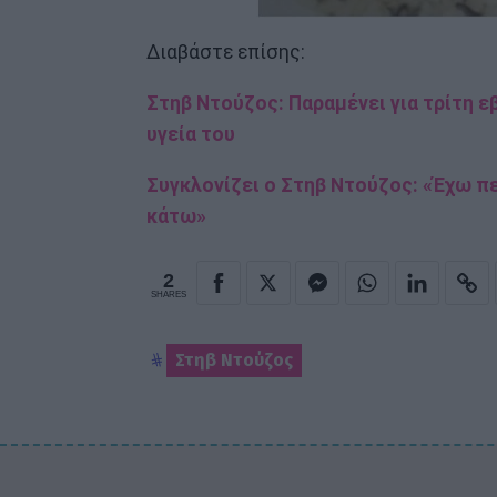
Διαβάστε επίσης:
Στηβ Ντούζος: Παραμένει για τρίτη ε
υγεία του
Συγκλονίζει ο Στηβ Ντούζος: «Έχω πε
κάτω»
2
SHARES
Στηβ Ντούζος