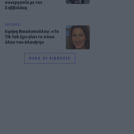
συνεργασία με τον
Σαββιδάκη
SHOWBIZ
Ειρήνη Νικολοπούλου: «Το
Tik Tok έχει γίνει το σόου
όλου του πλανήτη»
ΟΛΕΣ ΟΙ ΕΙΔΗΣΕΙΣ
HOLLYWOOD
Σακίρα: Αυτές είναι οι 7
τροφές που την κρατούν
«αγέραστη» στα 49 της
SHOWBIZ
Χριστίνα Τσάφου: «Η
Μαριλού θα είναι πάντα
οικογένειά μου»