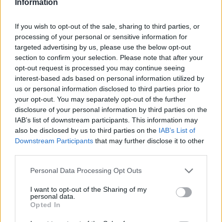
Information
If you wish to opt-out of the sale, sharing to third parties, or
G-SPORTS
processing of your personal or sensitive information for
ΠΑΟΚ-Άντερλεχτ με σούπερ
targeted advertising by us, please use the below opt-out
DPG NETWORK
προσφορά* και ενισχυμένες
section to confirm your selection. Please note that after your
αποδόσεις από το Pamestoixima.gr
opt-out request is processed you may continue seeing
interest-based ads based on personal information utilized by
us or personal information disclosed to third parties prior to
your opt-out. You may separately opt-out of the further
SHOWBIZ
disclosure of your personal information by third parties on the
IAB’s list of downstream participants. This information may
Summer girl η Μπιάνκα Κρασσά! Στη
Μύκονο με τη μητέρα της, Βίκυ Καγιά
also be disclosed by us to third parties on the
IAB’s List of
– Εντυπωσίασαν με το look τους
Downstream Participants
that may further disclose it to other
third parties.
Personal Data Processing Opt Outs
SHOWBIZ
I want to opt-out of the Sharing of my
Katy Perry: Στη Μύκονο η διάσημη
personal data.
pop star μαζί με τον σύντροφό της -
Opted In
Το casual look και οι βόλτες