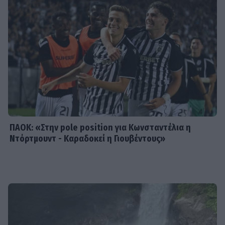
SHOWBIZ
Σταματίνα Τσιμτσιλή: Αγχώθηκα με
το πόσο γρήγορα περνά η ζωή
ΠΑΟΚ: «Στην pole position για Κωνσταντέλια η
Ντόρτμουντ - Καραδοκεί η Γιουβέντους»