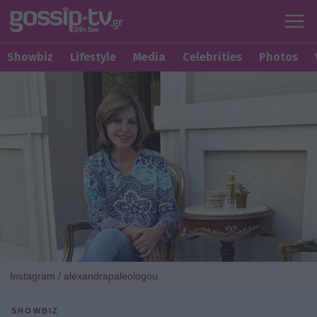
Showbiz
Lifestyle
Media
Celebrities
Photos
Instagram / alexandrapaleologou
SHOWBIZ