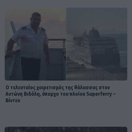
SHOWBIZ
Αγνώριστη η Έλενα Χριστοφή για
τον νέο ρόλο της - Από τη «Γη της
Ελιάς» στο «Αντώνιος και
Κλεοπάτρα»
MEDIA
Σίσσυ Χρηστίδου: Πότε κάνει
πρεμιέρα Το Χαμογέλα και πάλι;
Ο τελευταίος χαιρετισμός της θάλασσας στον
Αντώνη Βιδάλη, ύπαρχο του πλοίου Superferry –
Βίντεο
SHOWBIZ
6 Αυγούστου 1999: Η ημέρα που
«σίγησε» η μεγάλη κυρία του λαϊκού,
Ρίτα Σακελλαρίου