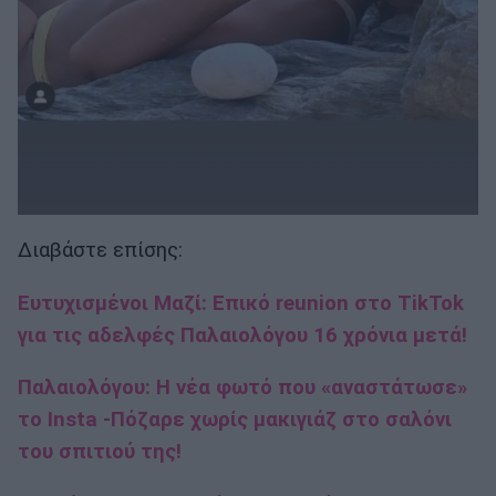
Διαβάστε επίσης:
Ευτυχισμένοι Μαζί: Eπικό reunion στο TikTok
για τις αδελφές Παλαιολόγου 16 χρόνια μετά!
Παλαιολόγου: Η νέα φωτό που «αναστάτωσε»
το Insta -Πόζαρε χωρίς μακιγιάζ στο σαλόνι
του σπιτιού της!