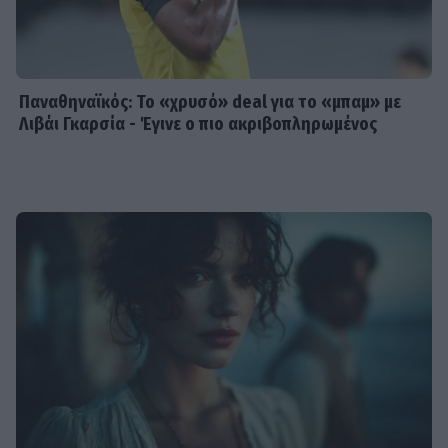
Παναθηναϊκός: Το «χρυσό» deal για το «μπαμ» με
Λιβάι Γκαρσία - Έγινε ο πιο ακριβοπληρωμένος