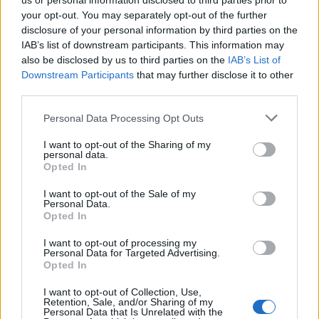
us or personal information disclosed to third parties prior to
your opt-out. You may separately opt-out of the further
MEDIA
disclosure of your personal information by third parties on the
Για Σένα - Νίκος Πουρσανίδης:
IAB’s list of downstream participants. This information may
Θυσιάστηκε για άλλων αμαρτήματα
also be disclosed by us to third parties on the
IAB’s List of
– Η τραγική μοίρα του Μιχάλη
Downstream Participants
that may further disclose it to other
ΟΛΕΣ ΟΙ ΕΙΔΗΣΕΙΣ
third parties.
Personal Data Processing Opt Outs
MEDIA
I want to opt-out of the Sharing of my
Σταματίνα Τσιμτσιλή: «Πρέπει να
DPG NETWORK
personal data.
αφουγκράζεσαι τι θέλουν και τι
Opted In
ψάχνουν οι τηλεθεατές»
I want to opt-out of the Sale of my
Personal Data.
Opted In
MEDIA
I want to opt-out of processing my
Αντώνιος και Κλεοπάτρα: Αυτοτελή
Personal Data for Targeted Advertising.
Opted In
επεισόδια και guest εμφανίσεις!
Ποιους θα δούμε στα πρώτα
I want to opt-out of Collection, Use,
επεισόδια
Retention, Sale, and/or Sharing of my
Personal Data that Is Unrelated with the