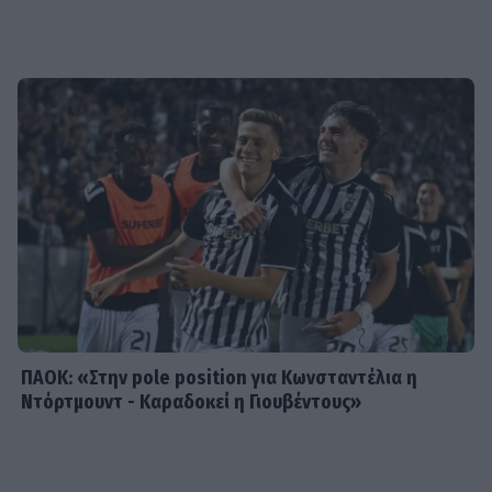
SHOWBIZ
«Θα κινηθώ νομικά» - Κόλαφος ο
Χρίστος Κούγιας για τα
δημοσιεύματα που αφορούν την
προσωπική του ζωή
SHOWBIZ
Τέτα Κωνσταντά: Τα νέα για την
υγεία του Γιώργου Ματαράγκα και ο
γάμος με τον αδερφό του, Γιάννη
ΠΑΟΚ: «Στην pole position για Κωνσταντέλια η
Ντόρτμουντ - Καραδοκεί η Γιουβέντους»