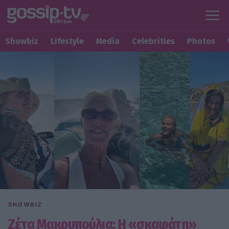
Showbiz
Lifestyle
Media
Celebrities
Photos
SHOWBIZ
Ζέτα Μακρυπούλια: Η «σκαφάτη»