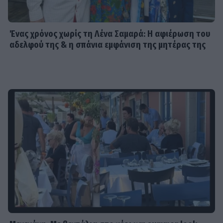
SHOWBIZ
Τροχαίο ατύχημα για τον Mike
Ένας χρόνος χωρίς τη Λένα Σαμαρά: Η αφιέρωση του
αδελφού της & η σπάνια εμφάνιση της μητέρας της
SHOWBIZ
Από την εκκλησία στην ξαπλώστρα:
Η εντυπωσιακή πόζα της
Καινούργιου με μαγιό και το
προσκύνημα
MEDIA
Πίσω από τις γραμμές: Η ημερομηνία
της πρεμιέρας