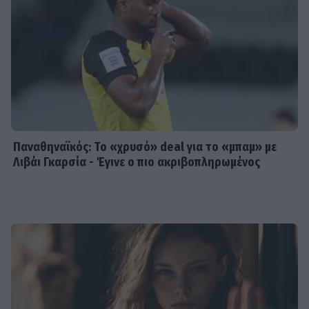
Παναθηναϊκός: Το «χρυσό» deal για το «μπαμ» με
Λιβάι Γκαρσία - Έγινε ο πιο ακριβοπληρωμένος