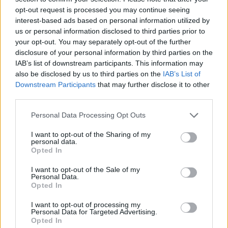
DPG NETWORK
ρόλοι και οι πληγές του ανθρώπου
opt-out request is processed you may continue seeing
πίσω από τον μεγάλο πρωταγωνιστή
interest-based ads based on personal information utilized by
us or personal information disclosed to third parties prior to
your opt-out. You may separately opt-out of the further
disclosure of your personal information by third parties on the
SHOWBIZ
IAB’s list of downstream participants. This information may
Μάντυ Λάμπου: Πώς είναι και πού
also be disclosed by us to third parties on the
IAB’s List of
βρίσκεται σήμερα η πρώτη
Downstream Participants
that may further disclose it to other
παρουσιάστρια του «Ok» στο MAD
third parties.
Personal Data Processing Opt Outs
SHOWBIZ
I want to opt-out of the Sharing of my
personal data.
Ρίκα Διαλυνά: Η διεθνής Ελληνίδα
Opted In
που κατέκτησε τα πλατό, τα
καλλιστεία και τις καρδιές μας
I want to opt-out of the Sale of my
Σέρρες: «Δεν ήταν μόνο η ταχύτητα» – Η ανάλυση
Personal Data.
Opted In
πραγματογνώμονα για το σφοδρό δυστύχημα
I want to opt-out of processing my
GOSSIP SPECIALS
Personal Data for Targeted Advertising.
Opted In
8 Αυγούστου 2017: Σαν σήμερα