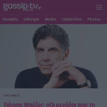
Showbiz
Lifestyle
Media
Celebrities
Photos
SHOWBIZ
Γιάννης Μπέζος: «Οι μεγάλοι που το