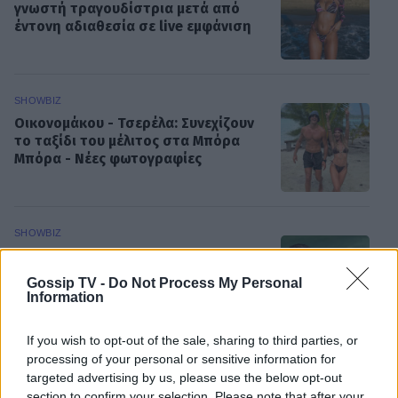
γνωστή τραγουδίστρια μετά από
έντονη αδιαθεσία σε live εμφάνιση
SHOWBIZ
Οικονομάκου - Τσερέλα: Συνεχίζουν
το ταξίδι του μέλιτος στα Μπόρα
Μπόρα - Νέες φωτογραφίες
SHOWBIZ
Ανδρέας Γεωργίου: «Η γέννηση της
κόρης μου άλλαξε ριζικά τη ζωή μου
Gossip TV -
Do Not Process My Personal
και με αναδιαμόρφωσε ως
Information
ΟΛΕΣ ΟΙ ΕΙΔΗΣΕΙΣ
άνθρωπο»
If you wish to opt-out of the sale, sharing to third parties, or
processing of your personal or sensitive information for
GOSSIP SPECIALS
targeted advertising by us, please use the below opt-out
Δημήτρης Παπαμιχαήλ: Ο έρωτας, οι
section to confirm your selection. Please note that after your