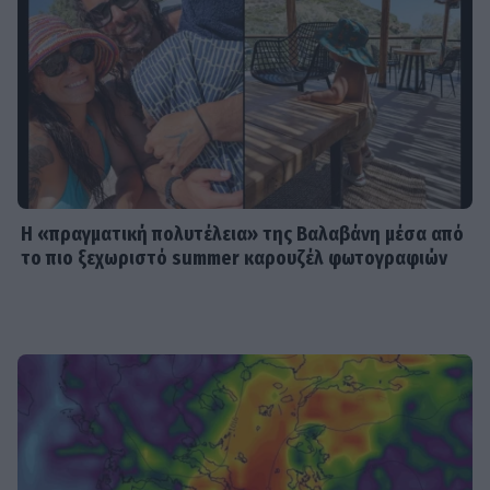
Μαίρη δεν λειτουργεί συνειδητά για
να δημιουργεί χάος
MEDIA
Έλλη Κασόλη: «Έχω τη φιλοσοφία
του «στρατιώτη»
Η «πραγματική πολυτέλεια» της Βαλαβάνη μέσα από
το πιο ξεχωριστό summer καρουζέλ φωτογραφιών
MEDIA
Για Σένα: Γνωρίστε την οικογένεια
Ηλιάδη – Εκεί όπου οι πιο δυνατοί
δεσμοί δοκιμάζονται περισσότερο
SHOWBIZ
Λίλα Μπακλέση – Παναγιώτης