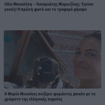
Λίλα Μπακλέση – Παναγιώτης Μαρκεζίνης: Έγιναν
γονείς! Η πρώτη φωτό και το τρυφερό μήνυμα
Η Μαρία Μενούνος ποζάρει φορώντας μπικίνι με τα
χρώματα της ελληνικής σημαίας