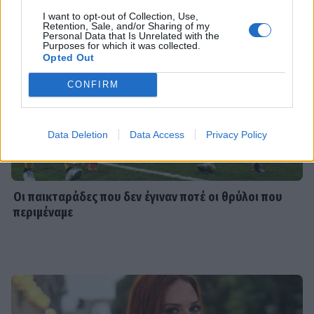
σίγησε η βελούδινη φωνή της
I want to opt-out of Collection, Use,
Αρλέτας
Retention, Sale, and/or Sharing of my
Personal Data that Is Unrelated with the
Purposes for which it was collected.
Opted Out
MEDIA
CONFIRM
Γιώργος Κουβαράς: «Θα παραμείνω
δημοσιογράφος που τραγουδάει...» -
Η συνεργασία με τον Σαββιδάκη
Data Deletion
Data Access
Privacy Policy
SHOWBIZ
Οι παικταράδες που δεν έγιναν ποτέ οι θρύλοι που
Ειρήνη Νικολοπούλου: «Το Tik Tok
περιμέναμε
έχει γίνει το σόου όλου του
πλανήτη»
HOLLYWOOD
Σακίρα: Αυτές είναι οι 7 τροφές που