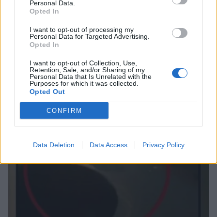
Καινούργιου, Μαρία Βλάχου – Το
Personal Data.
μήνυμα της παρουσιάστριας
Opted In
ΟΛΕΣ ΟΙ ΕΙΔΗΣΕΙΣ
I want to opt-out of processing my
Personal Data for Targeted Advertising.
Opted In
SHOWBIZ
I want to opt-out of Collection, Use,
Λένα Παπαληγούρα για Άκη Πάντο:
DPG NETWORK
Retention, Sale, and/or Sharing of my
«Ο γάμος μας είναι πολύ καλύτερος
Personal Data that Is Unrelated with the
απ’ ό,τι είχα φανταστεί»
Purposes for which it was collected.
Opted Out
CONFIRM
SHOWBIZ
Θα αναγνώριζες την Εβελίνα
Data Deletion
Data Access
Privacy Policy
Παπούλια σε αυτή τη φωτογραφία; Η
ανάρτηση και το μήνυμα με
αποδέκτες
SHOWBIZ
Οικονομάκου: To fashion souvenir