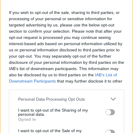
στο Φισκάρδο, το γεύμα με τον
Παντζόπουλο & η ανάρτηση στα
If you wish to opt-out of the sale, sharing to third parties, or
social
processing of your personal or sensitive information for
targeted advertising by us, please use the below opt-out
section to confirm your selection. Please note that after your
SHOWBIZ
opt-out request is processed you may continue seeing
Τρυφερές αγκαλιές με τα παιδιά,
interest-based ads based on personal information utilized by
stylish εμφανίσεις & ένας
us or personal information disclosed to third parties prior to
απολαυστικός Αύγουστος για Νίκα -
your opt-out. You may separately opt-out of the further
Αργυρό
disclosure of your personal information by third parties on the
IAB’s list of downstream participants. This information may
also be disclosed by us to third parties on the
IAB’s List of
SHOWBIZ
Downstream Participants
that may further disclose it to other
Ατύχημα στις διακοπές για τον Ιβάν
third parties.
Σβιτάιλο – Η ακτινογραφία & το
μήνυμα: «Θα σηκωθώ πιο δυνατός»
Personal Data Processing Opt Outs
I want to opt-out of the Sharing of my
personal data.
Opted In
SHOWBIZ
Βαρύ πένθος για τη συνεργάτιδα της
I want to opt-out of the Sale of my