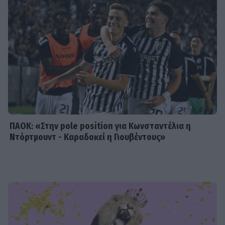
Μπακλέση που μόλις γέννησε
SHOWBIZ
Κωνσταντίνος Αργυρός:
«Μεσοπέλαγα αρμενίζω»
ΠΑΟΚ: «Στην pole position για Κωνσταντέλια η
Ντόρτμουντ - Καραδοκεί η Γιουβέντους»