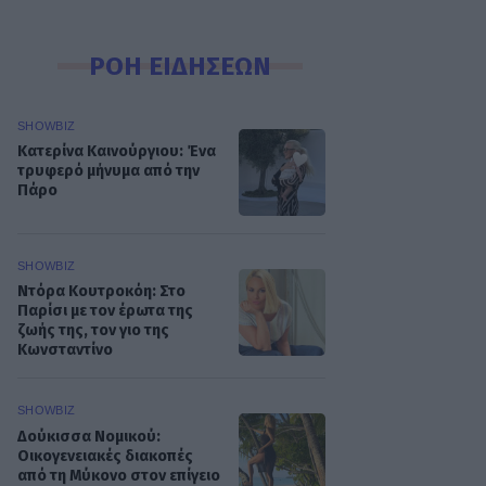
ΡΟΗ ΕΙΔΗΣΕΩΝ
SHOWBIZ
Κατερίνα Καινούργιου: Ένα
τρυφερό μήνυμα από την
Πάρο
SHOWBIZ
Ντόρα Κουτροκόη: Στο
Παρίσι με τον έρωτα της
ζωής της, τον γιο της
Κωνσταντίνο
SHOWBIZ
Δούκισσα Νομικού:
Οικογενειακές διακοπές
από τη Μύκονο στον επίγειο