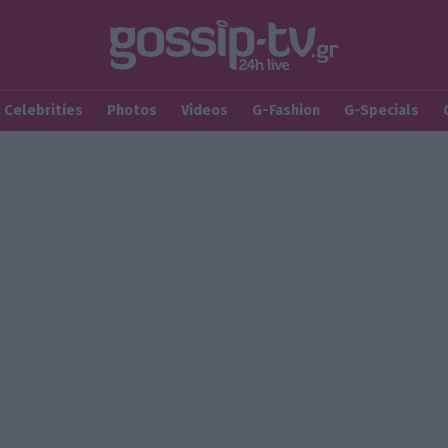
Celebrities
Photos
Videos
G-Fashion
G-Specials