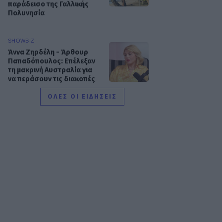
παράδεισο της Γαλλικής
Πολυνησία
SHOWBIZ
Άννα Ζηρδέλη - Άρθουρ
Παπαδόπουλος: Eπέλεξαν
τη μακρινή Αυστραλία για
να περάσουν τις διακοπές
τους
ΟΛΕΣ ΟΙ ΕΙΔΗΣΕΙΣ
SHOWBIZ
Στέφανος Κωνσταντινίδης:
Έκανε «βουτιά» στα 48
του μαζί με τα παιδιά του
SHOWBIZ
Νατάσα Εξηνταβελώνη: Η
πιο τρυφερή αγκαλιά στη
Λίλα Μπακλέση που μόλις
γέννησε