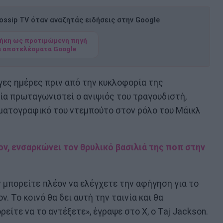
ssip TV όταν αναζητάς ειδήσεις στην Google
ήκη ως προτιμώμενη πηγή
α αποτελέσματα Google
ίγες ημέρες πριν από την κυκλοφορία της
οία πρωταγωνιστεί ο ανιψιός του τραγουδιστή,
νηματογραφικό του ντεμπούτο στον ρόλο του Μάικλ
ν, ενσαρκώνει τον θρυλικό βασιλιά της ποπ στην
 μπορείτε πλέον να ελέγχετε την αφήγηση για το
. Το κοινό θα δει αυτή την ταινία και θα
ρείτε να το αντέξετε», έγραψε στο X, ο Taj Jackson.