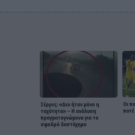
Οι π
Σέρρες: «Δεν ήταν μόνο η
ποτέ
ταχύτητα» – Η ανάλυση
πραγματογνώμονα για το
σφοδρό δυστύχημα