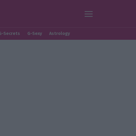
G-Secrets
G-Sexy
Astrology