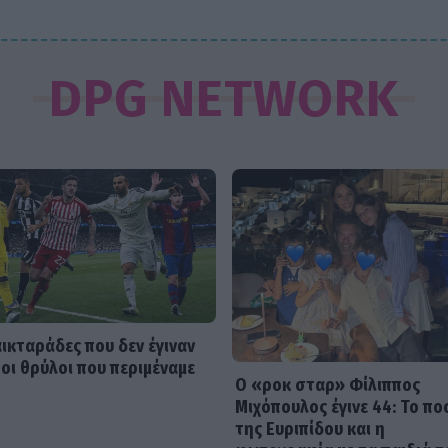
DPG NETWORK
αικταράδες που δεν έγιναν
 οι θρύλοι που περιμέναμε
Ο «ροκ σταρ» Φίλιππος
Μιχόπουλος έγινε 44: Το πο
της Ευριπίδου και η