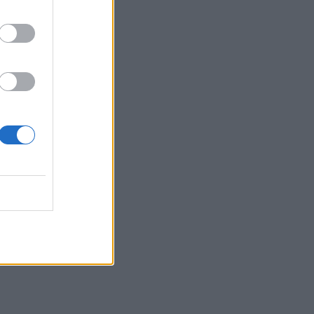
SHOWBIZ
Μάντυ Λάμπου: Πώς είναι
και πού βρίσκεται σήμερα η
πρώτη παρουσιάστρια του
«Ok» στο MAD
SHOWBIZ
Ρίκα Διαλυνά: Η διεθνής
Ελληνίδα που κατέκτησε τα
πλατό, τα καλλιστεία και τις
καρδιές μας
GOSSIP SPECIALS
8 Αυγούστου 2017: Σαν
σήμερα σίγησε η βελούδινη
φωνή της Αρλέτας
MEDIA
Γιώργος Κουβαράς: «Θα