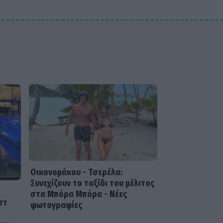
SHOWBIZ
Daphne Lawrence: «Το
πρώτο μου τραγούδι το
έγραψα όταν πήγαινα Ε’
Δημοτικού¬
Οικονομάκου - Τσερέλα:
Συνεχίζουν το ταξίδι του μέλιτος
στα Μπόρα Μπόρα - Νέες
στ
φωτογραφίες