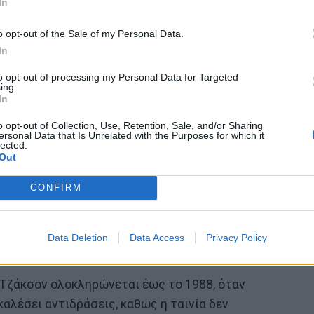
In
o opt-out of the Sale of my Personal Data.
In
to opt-out of processing my Personal Data for Targeted
ing.
In
ς ζωής του Μάικλ Τζάκσον πέρα από τη μουσική,
o opt-out of Collection, Use, Retention, Sale, and/or Sharing
ε που αναδείχθηκε ως εκπληκτικό ταλέντο και
ersonal Data that Is Unrelated with the Purposes for which it
lected.
 εδραιώθηκε ως ένας αδιαφιλονίκητος δημιουργός
Out
α καθιερωθεί ως ο καλλιτέχνης με την κορυφαία
CONFIRM
όσο την προσωπική του ζωή όσο και μερικές από τις
τα πρώτα χρόνια της σόλο καριέρας του,
ν πρώτη σειρά για να γνωρίσει τον Μάικλ Τζάκσον
Data Deletion
Data Access
Privacy Policy
 Τζάκσον ολοκληρώνεται έως το 1988, όταν
καλέσει αντιδράσεις, καθώς η ταινία δεν