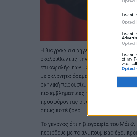
Opted 
I want t
Opted 
I want 
Advertis
Opted 
Η βιογραφία αφηγείται την ιστορία τη
I want t
ακολουθώντας την πορεία του από τότ
of my P
was col
επικεφαλής των Jackson Five, ωσότου
Opted 
με ακλόνητο όραμα και τη φιλοδοξία ν
σκηνική παρουσία. Η ταινία φωτίζει τ
πιο εμβληματικές του εμφανίσεις από 
προσφέροντας στο κοινό μια θέση στη
όπως ποτέ ξανά.
Το γεγονός ότι η βιογραφία του Μάικλ
περιόδευε με το άλμπουμ Bad έχει προ