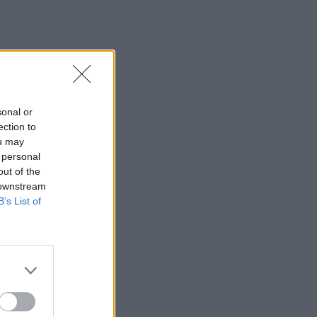
SHOWBIZ
Οικονομάκου - Τσερέλα:
Συνεχίζουν το ταξίδι του
μέλιτος στα Μπόρα Μπόρα
- Νέες φωτογραφίες
sonal or
SHOWBIZ
ection to
Ανδρέας Γεωργίου: «Η
ou may
γέννηση της κόρης μου
 personal
άλλαξε ριζικά τη ζωή μου
out of the
και με αναδιαμόρφωσε ως
άνθρωπο»
 downstream
B’s List of
GOSSIP SPECIALS
Δημήτρης Παπαμιχαήλ: Ο
έρωτας, οι ρόλοι και οι
πληγές του ανθρώπου
πίσω από τον μεγάλο
πρωταγωνιστή