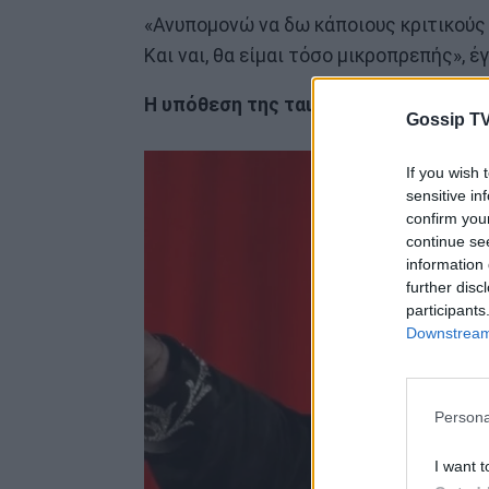
«Ανυπομονώ να δω κάποιους κριτικούς 
Και ναι, θα είμαι τόσο μικροπρεπής», 
Η υπόθεση της ταινίας Michael
Gossip TV
If you wish 
sensitive in
confirm you
continue se
information 
further disc
participants
Downstream 
Persona
I want t