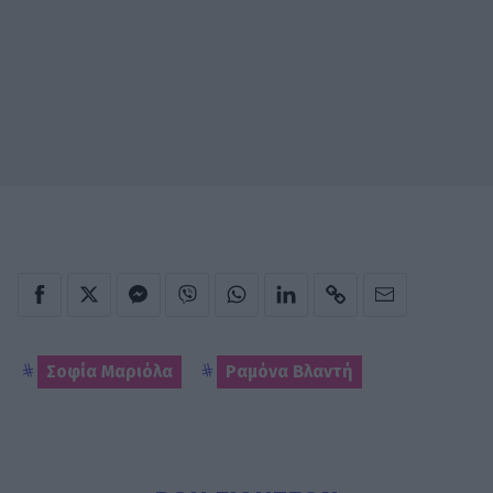
Σοφία Μαριόλα
Ραμόνα Βλαντή