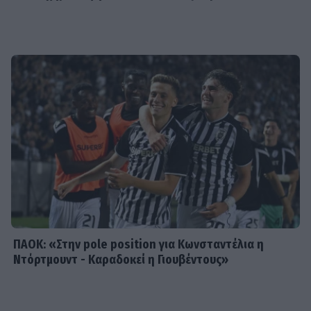
MEDIA
Μαριάννα Γεωργαντή: «Καλέ, τι
ωραίος που είναι ο Γιώργος
Φραγκούλης!»
MEDIA
Μάχη για την πρωινή ζώνη τον
Αύγουστο: Οι εκπλήξεις των
καναλιών και τα νούμερα
τηλεθέασης
ΠΑΟΚ: «Στην pole position για Κωνσταντέλια η
Ντόρτμουντ - Καραδοκεί η Γιουβέντους»