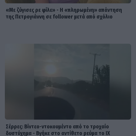
«Με ζύγισες ρε φίλε» - H «πληρωμένη» απάντηση
της Πετρογιάννη σε follower μετά από σχόλιο
SHOWBIZ
Ακύρωσε live εμφάνιση η Ανδρομάχη
λόγω φαρυγγίτιδας - Ζήτησε
συγγνώμη από τους θαυμαστές της
SHOWBIZ
Δανάη Μπάρκα: Η αποστομωτική
απάντηση με χιούμορ για το σχόλιο
περί πλαστικής στο Instagram
SHOWBIZ
Γιάννης Βαρδής: «Η αγάπη μας είναι
αδιαπραγμάτευτη και μεγαλώνει
Σέρρες: Βίντεο-ντοκουμέντο από το τροχαίο
κάθε χρόνο. Χρόνια πολλά μπαμπά.».
δυστύχημα - Βγήκε στο αντίθετο ρεύμα το ΙΧ