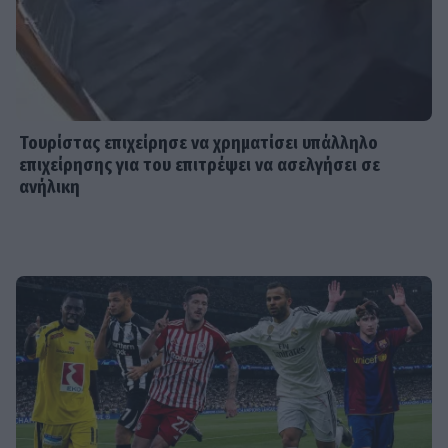
SHOWBIZ
Απασφάλισε ο Δάντης: «Τολμάω να
το πω γιατί έχω μεγαλώσει πια. Δεν
με ενδιαφέρει αν με παρεξηγήσουν»
Τουρίστας επιχείρησε να χρηματίσει υπάλληλο
επιχείρησης για του επιτρέψει να ασελγήσει σε
ανήλικη
SHOWBIZ
Η Ρούλα Κορομηλά μαγνητίζει τα
βλέμματα με το elegant chic look
της
SHOWBIZ
«Θα γίνετε ρόμπα…» - Ξέσπασε η
Ελένη Βουλγαράκη! Η οργισμένη
ανάρτηση