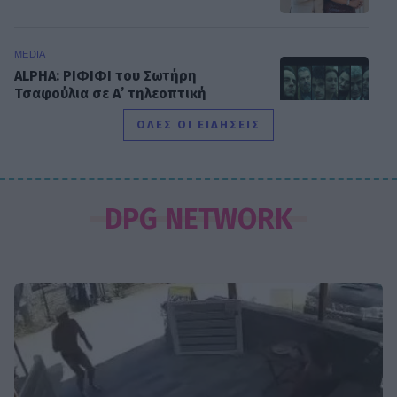
MEDIA
ALPHA: ΡΙΦΙΦΙ του Σωτήρη
Τσαφούλια σε Α’ τηλεοπτική
προβολή - Η επίσημη ανακοίνωση
ΟΛΕΣ ΟΙ ΕΙΔΗΣΕΙΣ
MEDIA
ΣΚΑΪ: Ανακοίνωσε την ολοκλήρωση
DPG NETWORK
της συνεργασίας με τον Γρηγόρη
Δημητριάδη
SHOWBIZ
«Με ζύγισες ρε φίλε» - H
«πληρωμένη» απάντηση της
Πετρογιάννη σε follower μετά από
σχόλιο