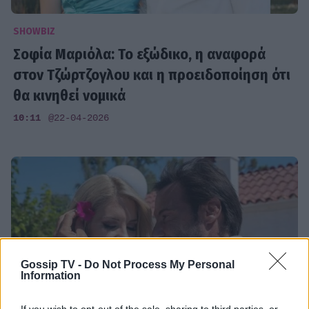
SHOWBIZ
Σοφία Μαριόλα: Το εξώδικο, η αναφορά
στον Τζώρτζογλου και η προειδοποίηση ότι
θα κινηθεί νομικά
10:11
@22-04-2026
Gossip TV -
Do Not Process My Personal
Information
If you wish to opt-out of the sale, sharing to third parties, or