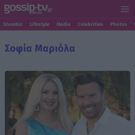
Showbiz
Lifestyle
Media
Celebrities
Photos
Σοφία Μαριόλα