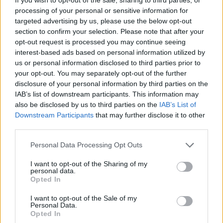
processing of your personal or sensitive information for
targeted advertising by us, please use the below opt-out
SHOWBIZ
section to confirm your selection. Please note that after your
Τζώρτζογλου για Μαριόλα: Από ό,τι
opt-out request is processed you may continue seeing
interest-based ads based on personal information utilized by
φαίνεται, βρήκε τον άνθρωπο της ζωής της.
us or personal information disclosed to third parties prior to
Δεν με χρειάζεται
your opt-out. You may separately opt-out of the further
disclosure of your personal information by third parties on the
05:09
@19-04-2026
IAB’s list of downstream participants. This information may
also be disclosed by us to third parties on the
IAB’s List of
Downstream Participants
that may further disclose it to other
third parties.
Personal Data Processing Opt Outs
I want to opt-out of the Sharing of my
personal data.
Opted In
I want to opt-out of the Sale of my
Personal Data.
Opted In