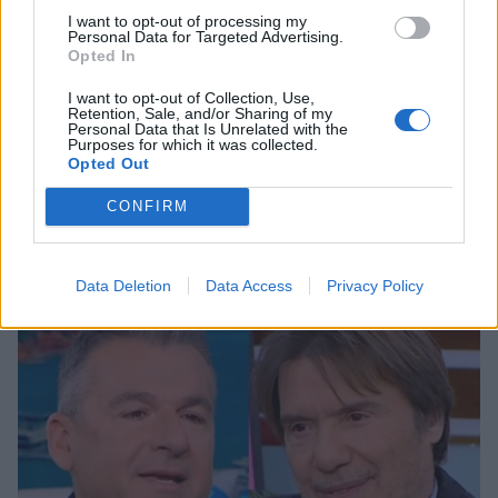
I want to opt-out of processing my
Personal Data for Targeted Advertising.
Opted In
MEDIA
I want to opt-out of Collection, Use,
Βούρκωσε ο
Retention, Sale, and/or Sharing of my
Personal Data that Is Unrelated with the
Τζώρτζογλου:«Κατακεραυνώθηκα όταν είδα
Purposes for which it was collected.
Opted Out
τη Μαριόλα να φιλιέται. Ήταν μαχαιριά στην
καρδιά»
CONFIRM
15:44
@16-04-2026
Data Deletion
Data Access
Privacy Policy