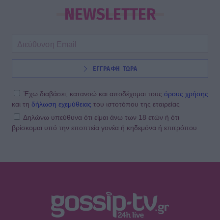
NEWSLETTER
ΕΓΓΡΑΦΗ ΤΩΡΑ
Έχω διαβάσει, κατανοώ και αποδέχομαι τους
όρους χρήσης
και τη
δήλωση εχεμύθειας
του ιστοτόπου της εταιρείας
Δηλώνω υπεύθυνα ότι είμαι άνω των 18 ετών ή ότι
βρίσκομαι υπό την εποπτεία γονέα ή κηδεμόνα ή επιτρόπου