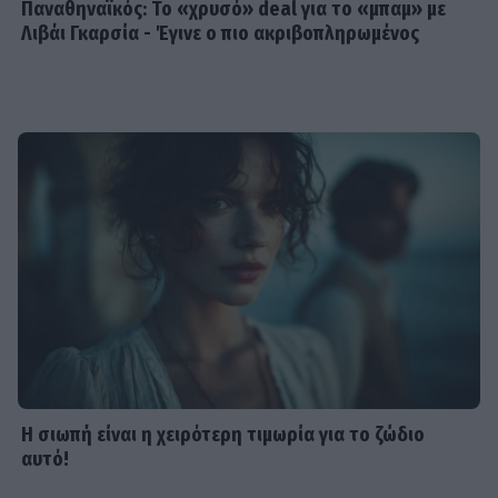
Παναθηναϊκός: Το «χρυσό» deal για το «μπαμ» με
Λιβάι Γκαρσία - Έγινε ο πιο ακριβοπληρωμένος
Η σιωπή είναι η χειρότερη τιμωρία για το ζώδιο
αυτό!