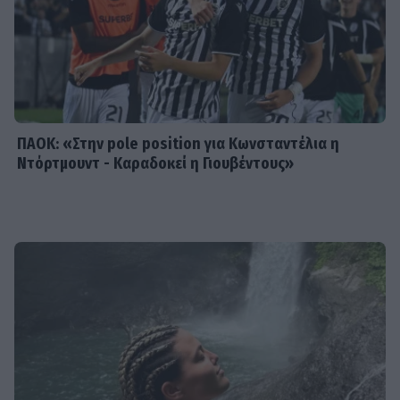
σε στέκι παράνομου τζόγου στη
Θεσσαλονίκη
ΠΑΟΚ: «Στην pole position για Κωνσταντέλια η
Ντόρτμουντ - Καραδοκεί η Γιουβέντους»