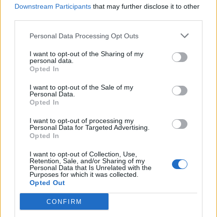
DPG NETWORK
Downstream Participants
that may further disclose it to other
γκρινιάζει ο γιος της - Η ανάρτηση
third parties.
και οι απορίες της νέας μαμάς
Personal Data Processing Opt Outs
I want to opt-out of the Sharing of my
personal data.
HOLLYWOOD
Opted In
Αντόνιο Μπαντέρας: Η καρδιακή
προσβολή που του άλλαξε τη ζωή
I want to opt-out of the Sale of my
Personal Data.
Opted In
I want to opt-out of processing my
Personal Data for Targeted Advertising.
SHOWBIZ
Opted In
«Θα κινηθώ νομικά» - Κόλαφος ο
Χρίστος Κούγιας για τα
I want to opt-out of Collection, Use,
Retention, Sale, and/or Sharing of my
δημοσιεύματα που αφορούν την
Personal Data that Is Unrelated with the
Τι είναι το «σύννεφο φωτιάς» -pyrocumulus ή
προσωπική του ζωή
Purposes for which it was collected.
πυροσωρείτης: Δείτε βίντεο της πυρκαγιάς στον
Opted Out
Κιθαιρώνα
CONFIRM
SHOWBIZ
Τέτα Κωνσταντά: Τα νέα για την