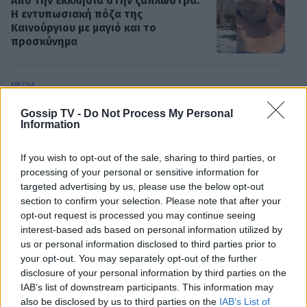
Από την εκκλησία στην ξαπλώστρα:
Η εντυπωσιακή πόζα της
Καινούργιου με μαγιό και το
προσκύνημα
MEDIA
Πίσω από τις γραμμές: Η ημερομηνία
Gossip TV -
Do Not Process My Personal
της πρεμιέρας
Information
If you wish to opt-out of the sale, sharing to third parties, or
processing of your personal or sensitive information for
targeted advertising by us, please use the below opt-out
SHOWBIZ
section to confirm your selection. Please note that after your
Κρατερός Κατσούλης: «Δεν υπάρχει
opt-out request is processed you may continue seeing
πολύς χρόνος για προσωπική ζωή»
interest-based ads based on personal information utilized by
ΟΛΕΣ ΟΙ ΕΙΔΗΣΕΙΣ
us or personal information disclosed to third parties prior to
your opt-out. You may separately opt-out of the further
disclosure of your personal information by third parties on the
IAB’s list of downstream participants. This information may
SHOWBIZ
also be disclosed by us to third parties on the
IAB’s List of
Ρουμελιώτη: Δεν σταματά να