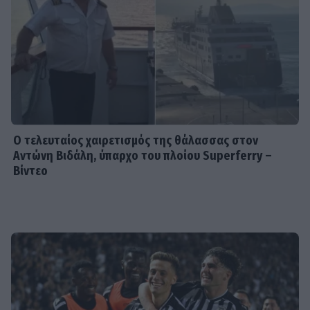
συνειδητοποιημένη από ποτέ... Είμαι
πια τόσο χορτασμένη»
SHOWBIZ
Λευκό πουκάμισο και μάξι φούστα! Η
Δανάη Παππά με το πιο κλασσικό και
αξεπέραστο σύνολο
Ο τελευταίος χαιρετισμός της θάλασσας στον
Αντώνη Βιδάλη, ύπαρχο του πλοίου Superferry –
Βίντεο
MEDIA
Νόμοι της καρδιάς - Η συνάντηση
Γιλντιρίμ & Μπορά αποκαλύπτει την
αλήθεια
INSIDE STORIES
Βαριές καμπάνες για 4 συλληφθέντες