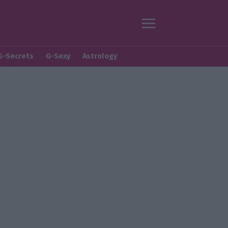
G-Secrets
G-Sexy
Astrology