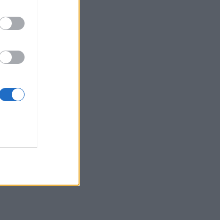
Χριστοδούλου: Μετά την
Ίμπιζα... υπέροχες στιγμές
στο Μιλάνο!
FASHION POLICE
Καλοντυμένες Vs
Κακοντυμένες
SHOWBIZ
Golden Hour και χαμόγελα
ευτυχίας για Λιάγκα –
Αντωνά – Aγκαλιά στο νέο
κοινό τους στιγμιότυπο
SHOWBIZ
Mελέτης Ηλίας: «Η εξουσία
τρελαίνει τον άνθρωπο, τον
διαβρώνει. Πρέπει να τη
διαχειρίζεσαι σοφά»