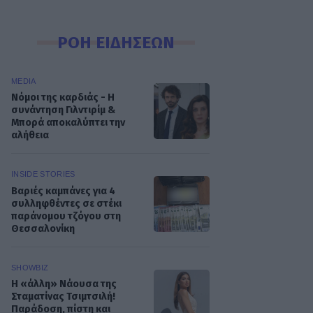
ΡΟΗ ΕΙΔΗΣΕΩΝ
MEDIA
Νόμοι της καρδιάς - Η
συνάντηση Γιλντιρίμ &
Μπορά αποκαλύπτει την
αλήθεια
INSIDE STORIES
Βαριές καμπάνες για 4
συλληφθέντες σε στέκι
παράνομου τζόγου στη
Θεσσαλονίκη
SHOWBIZ
Η «άλλη» Νάουσα της
Σταματίνας Τσιμτσιλή!
Παράδοση, πίστη και