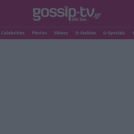
Celebrities
Photos
Videos
G-Fashion
G-Specials