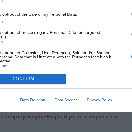
In
ωτογραφία με τον αγαπημένο της, εκφράζοντας τη
o opt-out of the Sale of my Personal Data.
ν ο ένας για τον άλλον όλα αυτά τα χρόνια.
In
ρακτηριστικά πως, παρά τις εύκολες και δύσκολες
to opt-out of processing my Personal Data for Targeted
ing.
άπη τους παραμένει δυνατή και αναλλοίωτη στον
In
o opt-out of Collection, Use, Retention, Sale, and/or Sharing
σκολα και τα εύκολα να αγαπιόμαστε», έγραψε στη
ersonal Data that Is Unrelated with the Purposes for which it
lected.
Out
om/p/DYkJMsMqNNF/
CONFIRM
 άλλον άνθρωπο» - Τα τρυφερά λόγια για τον
Data Deletion
Data Access
Privacy Policy
ς εκπομπής Νωρίς–Νωρίς & για τη συνεργασία με