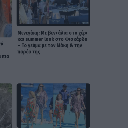
SHOWBIZ
Αγνώριστη η Έλενα
Χριστοφή για τον νέο ρόλο
της - Από τη «Γη της Ελιάς»
στο «Αντώνιος και
Μενεγάκη: Με βεντάλια στο χέρι
Κλεοπάτρα»
και summer look στο Φισκάρδο
νά
– Το γεύμα με τον Μάκη & την
παρέα της
ι πια