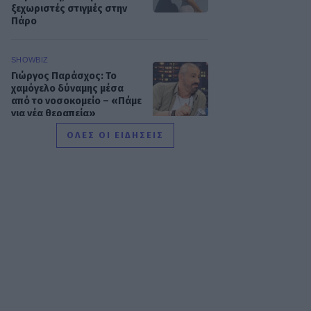
ξεχωριστές στιγμές στην
Πάρο
SHOWBIZ
Γιώργος Παράσχος: Το
χαμόγελο δύναμης μέσα
από το νοσοκομείο – «Πάμε
για νέα θεραπεία»
ΟΛΕΣ ΟΙ ΕΙΔΗΣΕΙΣ
SHOWBIZ
Ιταλική φινέτσα για τη
Μαρία Μπεκατώρου! Με το
απόλυτο λευκό σύνολο και
ψάθινο καπέλο στη
Σαρδηνία
MEDIA
Για Σένα: Η Αλεξάνδρα
Κολαΐτη είναι η Μαργαρίτα
που θα ρισκάρει τα πάντα