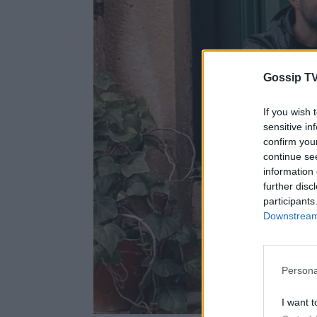
Gossip TV
If you wish 
sensitive in
confirm you
continue se
information 
further disc
participants
Downstream 
Persona
I want t