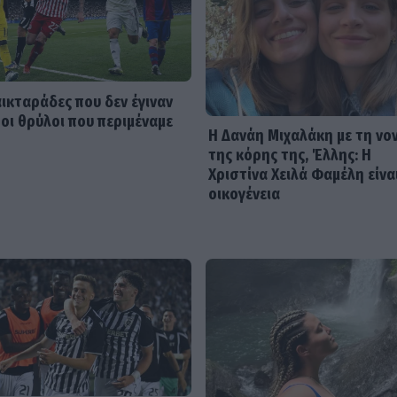
αικταράδες που δεν έγιναν
 οι θρύλοι που περιμέναμε
Η Δανάη Μιχαλάκη με τη νο
της κόρης της, Έλλης: Η
Χριστίνα Χειλά Φαμέλη είνα
οικογένεια