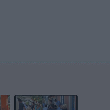
SHOWBIZ
Μενεγάκη: Με βεντάλια στο
χέρι και summer look στο
Φισκάρδο – Το γεύμα με
τον Μάκη & την παρέα της
SHOWBIZ
Σκέτη σταρ! «Πες κάτι στο
κοινό σου ρε μαμά» - Το
viral βίντεο της
Θεοδωρίδου με την σικ
μαμά της
SHOWBIZ
Αλεξάνδρα Νίκα: Ξυπόλητη
με το πιο σικ αέρινο φόρεμα
πάνω στο σκάφος – Η
βόλτα με τον γιο της