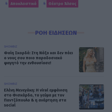
Αποκλειστικό
Θέατρο Άλσος
ΡΟΗ ΕΙΔΗΣΕΩΝ
SHOWBIZ
Φαίη Σκορδά: Στη Νάξο και δεν πάει
ο νους σου ποιο παραδοσιακό
φαγητό την ενθουσίασε!
SHOWBIZ
Ελένη Μενεγάκη: Η viral εμφάνιση
στο Φισκάρδο, το γεύμα με τον
Παντζόπουλο & η ανάρτηση στα
social