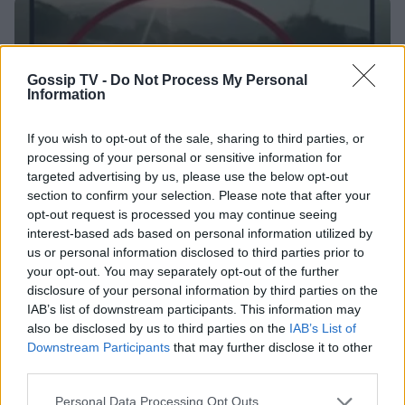
SHOWBIZ
Λένα Παπαληγούρα για Άκη Πάντο:
«Ο γάμος μας είναι πολύ καλύτερος
Gossip TV -
Do Not Process My Personal
απ’ ό,τι είχα φανταστεί»
Information
If you wish to opt-out of the sale, sharing to third parties, or
processing of your personal or sensitive information for
SHOWBIZ
targeted advertising by us, please use the below opt-out
Θα αναγνώριζες την Εβελίνα
section to confirm your selection. Please note that after your
Παπούλια σε αυτή τη φωτογραφία; Η
opt-out request is processed you may continue seeing
ανάρτηση και το μήνυμα με
interest-based ads based on personal information utilized by
Σέρρες: «Δεν ήταν μόνο η ταχύτητα» – Η ανάλυση
αποδέκτες
us or personal information disclosed to third parties prior to
πραγματογνώμονα για το σφοδρό δυστύχημα
your opt-out. You may separately opt-out of the further
disclosure of your personal information by third parties on the
SHOWBIZ
IAB’s list of downstream participants. This information may
Οικονομάκου: To fashion souvenir
also be disclosed by us to third parties on the
IAB’s List of
από τα Bora Bora - H χειροποίητη
Downstream Participants
that may further disclose it to other
τσάντα από φύλλα που θα ζηλέψεις
third parties.
Personal Data Processing Opt Outs