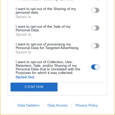
I want to opt-out of the Sharing of my
SHOWBIZ
personal data.
Summer vibes για τη Δανάη Μπάρκα
Opted In
– Το πολύχρωμο look που ξεχώρισε
σε καλοκαιρινό πάρτι
I want to opt-out of the Sale of my
Personal Data.
Opted In
I want to opt-out of processing my
SHOWBIZ
Personal Data for Targeted Advertising.
Οι παικταράδες που δεν έγιναν ποτέ οι θρύλοι που
Opted In
Η Βάλια Χατζηθεοδώρου μαγνητίζει
περιμέναμε
τα βλέμματα με τις καλοκαιρινές της
I want to opt-out of Collection, Use,
πόζες στο νησί των ανέμων
Retention, Sale, and/or Sharing of my
Personal Data that Is Unrelated with the
Purposes for which it was collected.
Opted Out
SHOWBIZ
CONFIRM
Γιάννης Τσιμιτσέλης:Η συγκινητική
ανάρτηση για τα γενέθλια του
αδελφού του και ο δυνατός τους
Data Deletion
Data Access
Privacy Policy
δεσμός