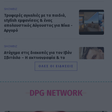
SHOWBIZ
Τρυφερές αγκαλιές με τα παιδιά,
stylish εμφανίσεις & ένας
απολαυστικός Αύγουστος για Νίκα -
Αργυρό
SHOWBIZ
Ατύχημα στις διακοπές για τον Ιβάν
Σβιτάιλο – Η ακτινογραφία & το
μήνυμα: «Θα σηκωθώ πιο δυνατός»
ΟΛΕΣ ΟΙ ΕΙΔΗΣΕΙΣ
SHOWBIZ
Βαρύ πένθος για τη συνεργάτιδα της
DPG NETWORK
Καινούργιου, Μαρία Βλάχου – Το
μήνυμα της παρουσιάστριας