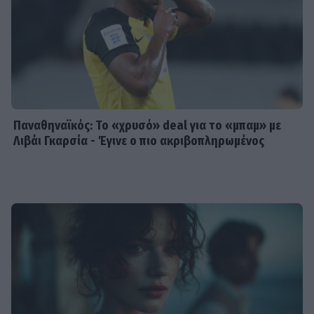
Παναθηναϊκός: Το «χρυσό» deal για το «μπαμ» με
Λιβάι Γκαρσία - Έγινε ο πιο ακριβοπληρωμένος