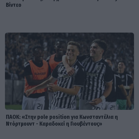
Βίντεο
SHOWBIZ
Άννα Πρέλεβιτς: Με τις δίδυμες κόρες
της στο σπίτι - Το όμορφο
στιγμιότυπο
SHOWBIZ
«Εκείνες… κι εγώ»: Η τρυφερή
ανάρτηση του Κώστα Καραφώτη με
την κόρη και τη σύζυγό του
ΠΑΟΚ: «Στην pole position για Κωνσταντέλια η
Ντόρτμουντ - Καραδοκεί η Γιουβέντους»