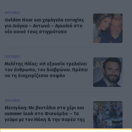
SHOWBIZ
Golden Hour και χαμόγελα ευτυχίας
για Λιάγκα – Αντωνά – Aγκαλιά στο
νέο κοινό τους στιγμιότυπο
SHOWBIZ
Mελέτης Ηλίας: «Η εξουσία τρελαίνει
τον άνθρωπο, τον διαβρώνει. Πρέπει
να τη διαχειρίζεσαι σοφά»
SHOWBIZ
Μενεγάκη: Με βεντάλια στο χέρι και
summer look στο Φισκάρδο – Το
γεύμα με τον Μάκη & την παρέα της