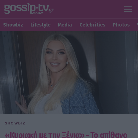
Showbiz
Lifestyle
Media
Celebrities
Photos
SHOWBIZ
«Κυριακή με την Ξένια» - Το απίθανο