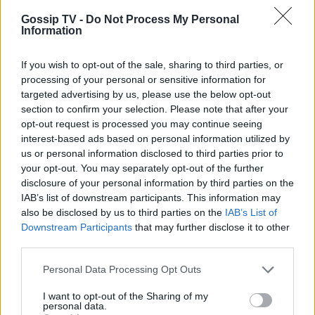
Gossip TV -
Do Not Process My Personal
Information
SHOWBIZ
Σκέτη σταρ! «Πες κάτι στο κοινό
σου ρε μαμά» - Το viral βίντεο της
If you wish to opt-out of the sale, sharing to third parties, or
Θεοδωρίδου με την σικ μαμά της
processing of your personal or sensitive information for
ΟΛΕΣ ΟΙ ΕΙΔΗΣΕΙΣ
targeted advertising by us, please use the below opt-out
section to confirm your selection. Please note that after your
opt-out request is processed you may continue seeing
SHOWBIZ
interest-based ads based on personal information utilized by
Αλεξάνδρα Νίκα: Ξυπόλητη με το πιο
DPG NETWORK
us or personal information disclosed to third parties prior to
σικ αέρινο φόρεμα πάνω στο
your opt-out. You may separately opt-out of the further
σκάφος – Η βόλτα με τον γιο της
disclosure of your personal information by third parties on the
IAB’s list of downstream participants. This information may
also be disclosed by us to third parties on the
IAB’s List of
Downstream Participants
that may further disclose it to other
SHOWBIZ
third parties.
Αγνώριστη η Έλενα Χριστοφή για
Personal Data Processing Opt Outs
τον νέο ρόλο της - Από τη «Γη της
Ελιάς» στο «Αντώνιος και
I want to opt-out of the Sharing of my
Κλεοπάτρα»
personal data.