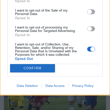
Opted In
I want to opt-out of the Sale of my
MEDIA
Personal Data.
Σίσσυ Χρηστίδου: Πότε κάνει
Opted In
πρεμιέρα Το Χαμογέλα και πάλι;
I want to opt-out of processing my
Τι είναι το «σύννεφο φωτιάς» -pyrocumulus ή
Personal Data for Targeted Advertising.
Opted In
πυροσωρείτης: Δείτε βίντεο της πυρκαγιάς στον
Κιθαιρώνα
I want to opt-out of Collection, Use,
SHOWBIZ
Retention, Sale, and/or Sharing of my
Personal Data that Is Unrelated with the
6 Αυγούστου 1999: Η ημέρα που
Purposes for which it was collected.
«σίγησε» η μεγάλη κυρία του λαϊκού,
Opted Out
Ρίτα Σακελλαρίου
CONFIRM
SHOWBIZ
Data Deletion
Data Access
Privacy Policy
Σταματίνα Τσιμτσιλή: Αγχώθηκα με
το πόσο γρήγορα περνά η ζωή