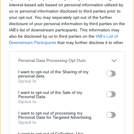
MEDIA
interest-based ads based on personal information utilized by
Σπιλιάδες Spoiler: Τη θεωρούν νεκρή
us or personal information disclosed to third parties prior to
και της κλέβει τη ζωή! Η αδίστακτη
your opt-out. You may separately opt-out of the further
προδοσία της κολλητής της
disclosure of your personal information by third parties on the
IAB’s list of downstream participants. This information may
also be disclosed by us to third parties on the
IAB’s List of
Downstream Participants
that may further disclose it to other
EXODOS
third parties.
Φωτοπούλου- Ρουμελιώτη-
Οι παικταράδες που δεν έγιναν ποτέ οι θρύλοι που
Ντούρος: Το χειμώνα στο θέατρο
Personal Data Processing Opt Outs
περιμέναμε
Άνεσις
I want to opt-out of the Sharing of my
personal data.
Opted In
SHOWBIZ
I want to opt-out of the Sale of my
Personal Data.
Μαίρη Αρώνη: Πώς η απεργία πείνας
Opted In
την οδήγησε στην κορυφή της
Τέχνης της
I want to opt-out of processing my
Personal Data for Targeted Advertising.
Opted In
I want to opt-out of Collection, Use,