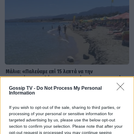
SHOWBIZ
Ρία Ελληνίδου: Ποζάρει με μαγιό
πάνω σε σκάφος και «ανάβει»
φωτιές στο Instagram!
SHOWBIZ
Η θεαματική μεταμόρφωση της
Αθηνάς New York - Μετά το
Bachelor... χρυσή στο bodybuilding
Μάλια: «Παλεύαμε επί 15 λεπτά να την
επαναφέρουμε», λέει ο ναυαγοσώστης για τη μητέρα
που πνίγηκε
Gossip TV -
Do Not Process My Personal
MEDIA
Information
Μιχάλης Λεβεντογιάννης - Μιχαήλ
Ταμπακάκης: Σμίγουν ξανά
If you wish to opt-out of the sale, sharing to third parties, or
τηλεοπτικά στη νέα σειρά «Χαμένα
processing of your personal or sensitive information for
Μονοπάτια»
targeted advertising by us, please use the below opt-out
section to confirm your selection. Please note that after your
opt-out request is processed you may continue seeing