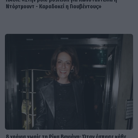
Ντόρτμουντ - Καραδοκεί η Γιουβέντους»
8 χρόνια χωρίς τη Ρίκα Βαγιάνη: Όταν έσπασε κάθε