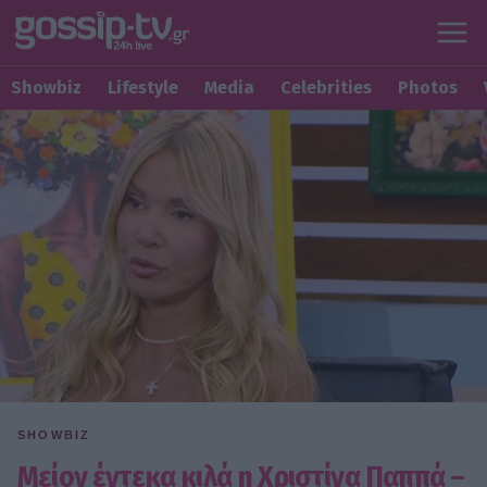
Showbiz
Lifestyle
Media
Celebrities
Photos
SHOWBIZ
Μείον έντεκα κιλά η Χριστίνα Παππά –