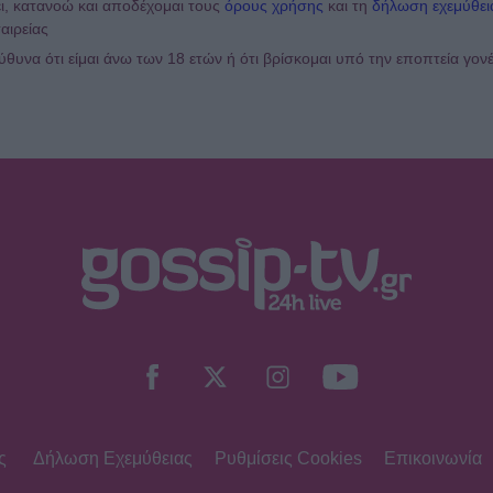
ι, κατανοώ και αποδέχομαι τους
όρους χρήσης
και τη
δήλωση εχεμύθει
αιρείας
υνα ότι είμαι άνω των 18 ετών ή ότι βρίσκομαι υπό την εποπτεία γον
ς
Δήλωση Εχεμύθειας
Ρυθμίσεις Cookies
Επικοινωνία