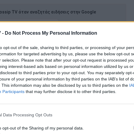
ssip TV όταν αναζητάς ειδήσεις στην Google
ήκη ως προτιμώμενη πηγή
α αποτελέσματα Google
 -
Do Not Process My Personal Information
to opt-out of the sale, sharing to third parties, or processing of your per
μου» τόνισε μεταξύ άλλων. Ο λόγος για την
Κέιτ
formation for targeted advertising by us, please use the below opt-out s
ο περιοδικό «Now», είχε πει: «Όλοι είμαστε ίσοι στο
r selection. Please note that after your opt-out request is processed y
α τον κρίνω βάσει των θεωριών άλλων ανθρώπων οι
eing interest-based ads based on personal information utilized by us or
disclosed to third parties prior to your opt-out. You may separately opt-
παντά για την «υποστήριξή» της στον Πιστόριους;
losure of your personal information by third parties on the IAB’s list of
τη διάρκεια της δίκης του. Περίεργο δεν είναι; Το
. This information may also be disclosed by us to third parties on the
IA
 μου. Δεν τον υποστήριζα ακριβώς, αλλά θεωρώ πως
Participants
that may further disclose it to other third parties.
κη, είναι οι μόνοι που πραγματικά γνωρίζουν τι
ότι μελλοντικά θα ήθελε να πάρει συνέντευξη από
l Data Processing Opt Outs
o opt-out of the Sharing of my personal data.