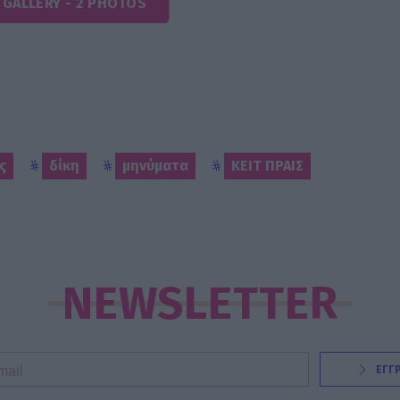
 GALLERY - 2 PHOTOS
ς
δίκη
μηνύματα
ΚΕΙΤ ΠΡΑΙΣ
NEWSLETTER
ΕΓΓ