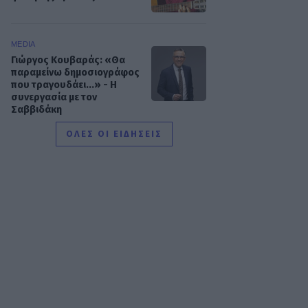
MEDIA
Γιώργος Κουβαράς: «Θα
παραμείνω δημοσιογράφος
που τραγουδάει...» - Η
συνεργασία με τον
Σαββιδάκη
ΟΛΕΣ ΟΙ ΕΙΔΗΣΕΙΣ
SHOWBIZ
Ειρήνη Νικολοπούλου: «Το
Tik Tok έχει γίνει το σόου
όλου του πλανήτη»
HOLLYWOOD
Σακίρα: Αυτές είναι οι 7
τροφές που την κρατούν
«αγέραστη» στα 49 της