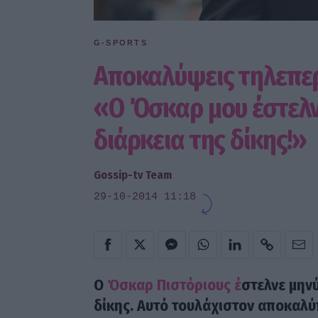
G-SPORTS
Αποκαλύψεις τηλεπερ
«Ο Όσκαρ μου έστελν
διάρκεια της δίκης!»
Gossip-tv Team
29-10-2014 11:18
Ο
Όσκαρ Πιστόριους έ
στελνε μην
δίκης. Αυτό τουλάχιστον αποκαλύπ