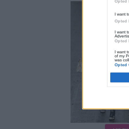
Opted 
I want t
Opted 
I want 
Advertis
Opted 
I want t
of my P
was col
Opted 