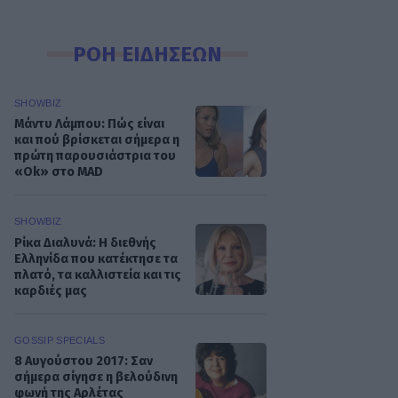
ΡΟΗ ΕΙΔΗΣΕΩΝ
SHOWBIZ
Μάντυ Λάμπου: Πώς είναι
και πού βρίσκεται σήμερα η
πρώτη παρουσιάστρια του
«Ok» στο MAD
SHOWBIZ
Ρίκα Διαλυνά: Η διεθνής
Ελληνίδα που κατέκτησε τα
πλατό, τα καλλιστεία και τις
καρδιές μας
GOSSIP SPECIALS
8 Αυγούστου 2017: Σαν
σήμερα σίγησε η βελούδινη
φωνή της Αρλέτας