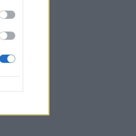
φιλοσοφία του
«στρατιώτη»
MEDIA
Για Σένα: Γνωρίστε την
οικογένεια Ηλιάδη – Εκεί
όπου οι πιο δυνατοί δεσμοί
δοκιμάζονται περισσότερο
SHOWBIZ
Λίλα Μπακλέση –
Παναγιώτης Μαρκεζίνης:
Έγιναν γονείς! Η πρώτη
φωτό και το τρυφερό
μήνυμα
SHOWBIZ
Κρατερός Κατσούλης:
Ήταν μια διαδρομή που
επέλεξα για να βρω