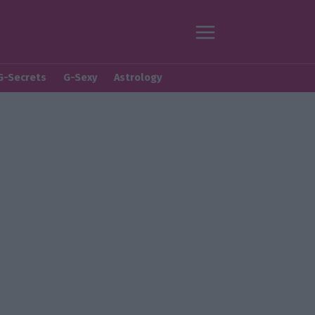
G-Secrets
G-Sexy
Astrology