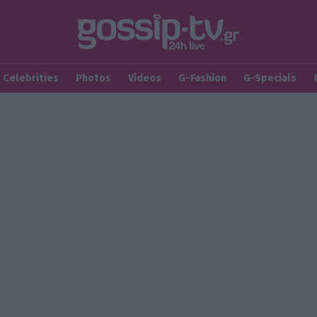
Celebrities
Photos
Videos
G-Fashion
G-Specials