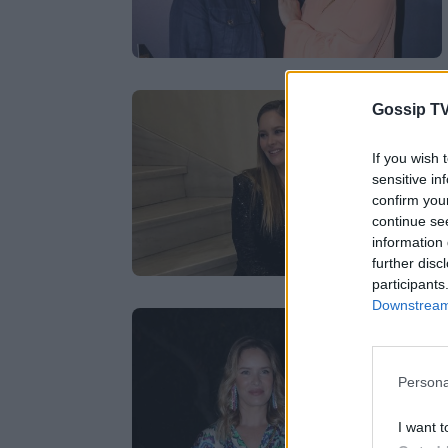
Gossip TV
If you wish 
sensitive in
confirm you
continue se
information 
further disc
participants
Downstream 
Persona
I want t