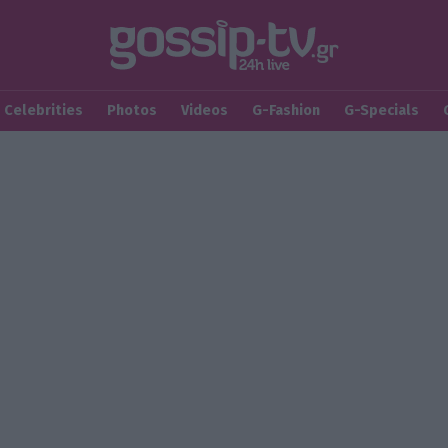
Celebrities
Photos
Videos
G-Fashion
G-Specials