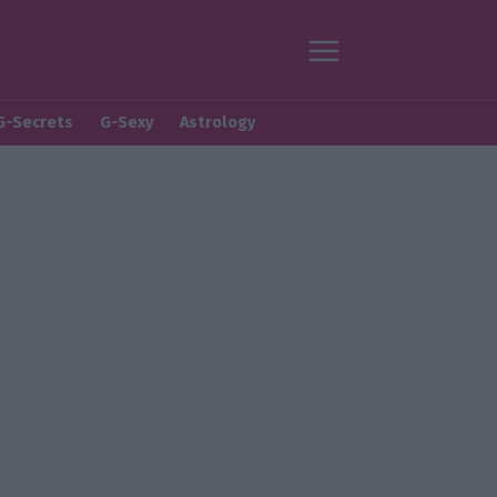
G-Secrets
G-Sexy
Astrology