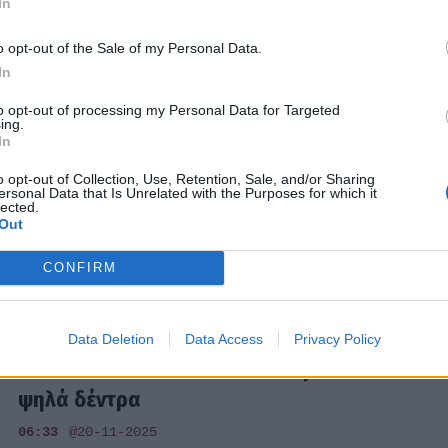
In
o opt-out of the Sale of my Personal Data.
In
SHOWBIZ
to opt-out of processing my Personal Data for Targeted
Ανίτα Μπαρντ: Αν αγαπάς το ginger
ing.
In
χρώμα στα μαλλιά δες το απόλυτο πάνω
της – Η αλλαγή στο look της
o opt-out of Collection, Use, Retention, Sale, and/or Sharing
ersonal Data that Is Unrelated with the Purposes for which it
lected.
03:32
@27-01-2026
Out
CONFIRM
SHOWBIZ
Οι πιο iconic χριστουγεννιάτικες στιγμές
Data Deletion
Data Access
Privacy Policy
των celebrities στα σπίτια τους και τα πιο
ψηλά δέντρα
06:33
@20-11-2025