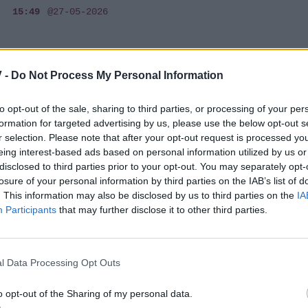
15:49
@27-05-2026
 -
Do Not Process My Personal Information
SHOWBIZ
Ανίτα Μπραντ: «Έχω αποκτήσει φοβίες
to opt-out of the sale, sharing to third parties, or processing of your per
σε θέματα υγείας μετά την απόκτηση των
formation for targeted advertising by us, please use the below opt-out s
παιδιών... Συγκινούμαι»
r selection. Please note that after your opt-out request is processed y
eing interest-based ads based on personal information utilized by us or
19:58
@11-03-2026
disclosed to third parties prior to your opt-out. You may separately opt-
losure of your personal information by third parties on the IAB’s list of
. This information may also be disclosed by us to third parties on the
IA
Participants
that may further disclose it to other third parties.
MEDIA
Χάρης Χριστόπουλος: «Πήγαμε σε
l Data Processing Opt Outs
σύμβουλο γάμου και μας έδιωξε, γέλαγε»
o opt-out of the Sharing of my personal data.
14:30
@03-03-2026