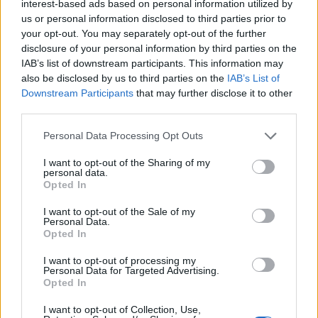
Ντίνα Νικολάου: Παρουσιάσε το νέο
interest-based ads based on personal information utilized by
us or personal information disclosed to third parties prior to
τηλεοπτικό project της με επώνυμους
your opt-out. You may separately opt-out of the further
καλεσμένους
disclosure of your personal information by third parties on the
IAB’s list of downstream participants. This information may
17:24
@11-10-2019
also be disclosed by us to third parties on the
IAB’s List of
Downstream Participants
that may further disclose it to other
third parties.
Personal Data Processing Opt Outs
I want to opt-out of the Sharing of my
personal data.
Opted In
I want to opt-out of the Sale of my
Personal Data.
Opted In
I want to opt-out of processing my
Personal Data for Targeted Advertising.
Opted In
MEDIA
I want to opt-out of Collection, Use,