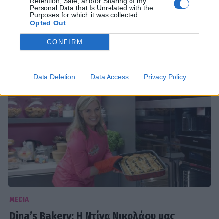
Retention, Sale, and/or Sharing of my
Nτίνα Νικολάου: «Ήμουν πολύ αυστηρή
Personal Data that Is Unrelated with the
Purposes for which it was collected.
κριτής με τον εαυτό μου»
Opted Out
22:12
@06-10-2019
CONFIRM
Data Deletion
Data Access
Privacy Policy
MEDIA
Dina’s Bakery: Η Ντίνα Νικολάου μας