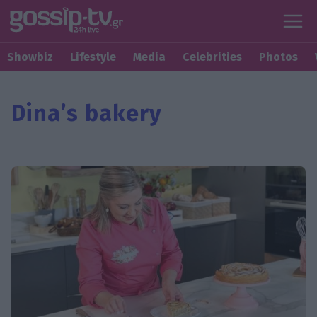
Showbiz
Lifestyle
Media
Celebrities
Photos
Dina’s bakery