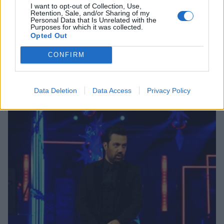
I want to opt-out of Collection, Use,
Retention, Sale, and/or Sharing of my
SHOWBIZ
Personal Data that Is Unrelated with the
Purposes for which it was collected.
Ειρήνη Παπαδοπούλου: Στόλισε και
Opted Out
κουβάλησε για πρώτη φορά τον Επιτάφιο -
CONFIRM
Φανερή η συγκίνησή της
23:00
@24-04-2022
Data Deletion
Data Access
Privacy Policy