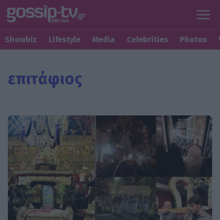
Showbiz
Lifestyle
Media
Celebrities
Photos
επιτάφιος