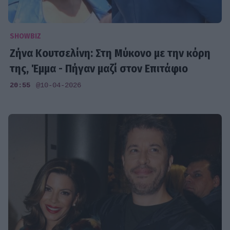
SHOWBIZ
Ζήνα Κουτσελίνη: Στη Μύκονο με την κόρη
της, Έμμα - Πήγαν μαζί στον Επιτάφιο
20:55
@10-04-2026