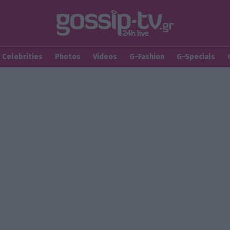
Celebrities
Photos
Videos
G-Fashion
G-Specials