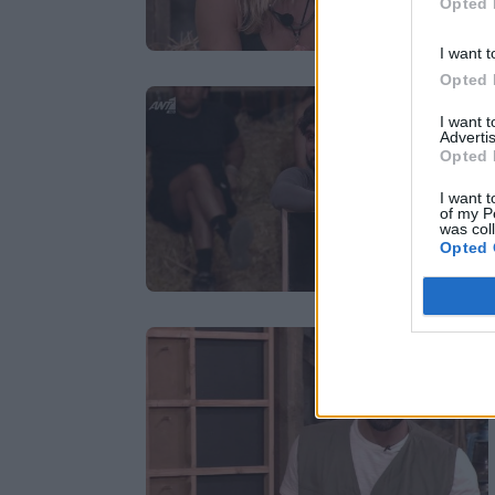
Opted 
I want t
Opted 
I want 
Advertis
Opted 
I want t
of my P
was col
Opted 