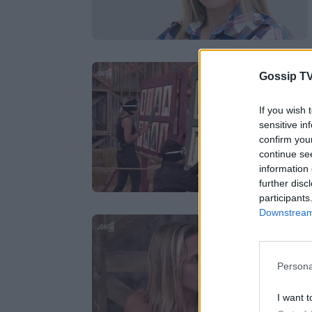
Gossip TV
If you wish 
sensitive in
confirm you
continue se
information 
further disc
participants
Downstream 
Persona
I want t