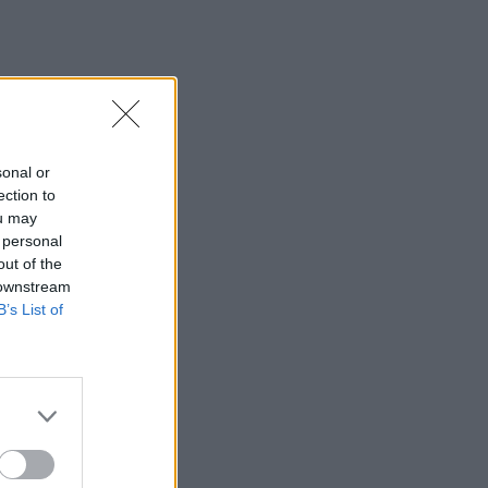
sonal or
ection to
ou may
 personal
out of the
 downstream
B’s List of