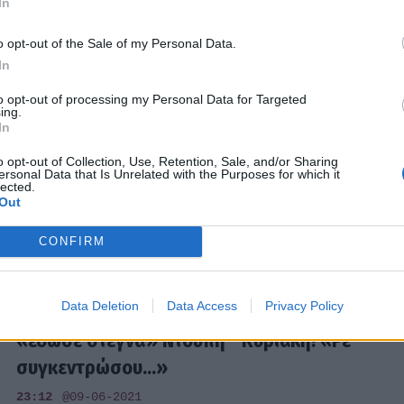
In
o opt-out of the Sale of my Personal Data.
In
MEDIA
to opt-out of processing my Personal Data for Targeted
ing.
Η Φάρμα Ημιτελικός: Το κουίζ έφερε
In
αποκαλύψεις για την προσωπική ζωή του
o opt-out of Collection, Use, Retention, Sale, and/or Sharing
Βασίλη
ersonal Data that Is Unrelated with the Purposes for which it
lected.
00:18
@10-06-2021
Out
CONFIRM
MEDIA
Data Deletion
Data Access
Privacy Policy
Η Φάρμα Ημιτελικός: Ο Τανιμανίδης
«έδωσε στεγνά» Ντούπη - Κυριακή! «Ρε
συγκεντρώσου...»
23:12
@09-06-2021