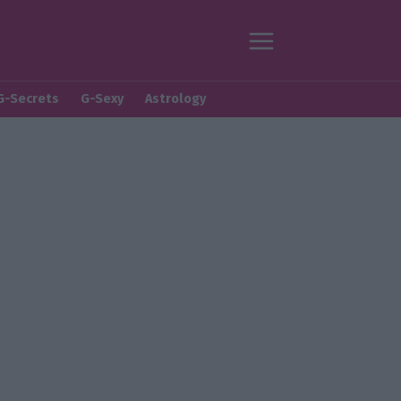
G-Secrets
G-Sexy
Astrology