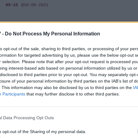
09:15
@10-06-2021
MEDIA
 -
Do Not Process My Personal Information
Η Φάρμα Ημιτελικός: Η Κάτια Δέδε
to opt-out of the sale, sharing to third parties, or processing of your per
αποχώρησε στα... τυφλά! Αυτοί είναι οι 4
formation for targeted advertising by us, please use the below opt-out s
φιναλίστ
r selection. Please note that after your opt-out request is processed y
eing interest-based ads based on personal information utilized by us or
01:02
@10-06-2021
disclosed to third parties prior to your opt-out. You may separately opt-
losure of your personal information by third parties on the IAB’s list of
. This information may also be disclosed by us to third parties on the
IA
Participants
that may further disclose it to other third parties.
MEDIA
Η Φάρμα Ημιτελικός: Κόλαφος η Δέδε -
l Data Processing Opt Outs
«Έχω πνίξει τόσες φορές τον θυμό μου»
o opt-out of the Sharing of my personal data.
00:50
@10-06-2021