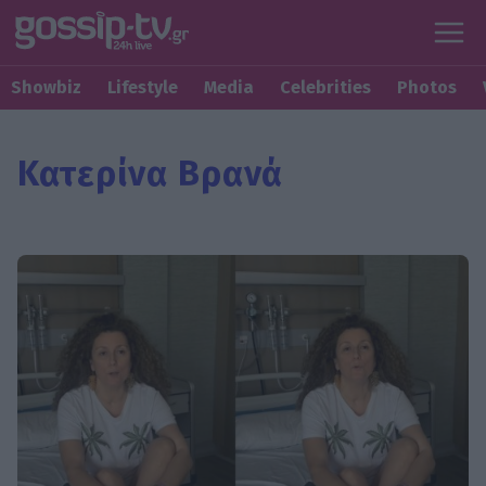
Showbiz
Lifestyle
Media
Celebrities
Photos
Κατερίνα Βρανά