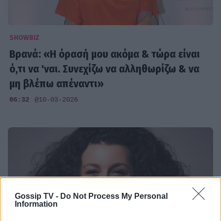
SHOWBIZ
Βρανά: «Η όρασή μου ακόμα & τώρα είναι
ό,τι να 'ναι. Συνεχίζω να αλληθωρίζω & να
μη βλέπω απέναντι»
06:32
@10-03-2026
Gossip TV -
Do Not Process My Personal
Information