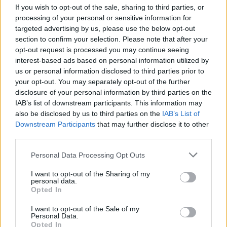
If you wish to opt-out of the sale, sharing to third parties, or
processing of your personal or sensitive information for
targeted advertising by us, please use the below opt-out
section to confirm your selection. Please note that after your
SHOWBIZ
opt-out request is processed you may continue seeing
Κατερίνα Βρανά – H παγκόσμια επιτυχία, η
interest-based ads based on personal information utilized by
us or personal information disclosed to third parties prior to
δύναμη ψυχής και το απόλυτο παράδειγμα
your opt-out. You may separately opt-out of the further
ζωής
disclosure of your personal information by third parties on the
IAB’s list of downstream participants. This information may
06:33
@16-02-2026
also be disclosed by us to third parties on the
IAB’s List of
Downstream Participants
that may further disclose it to other
third parties.
Personal Data Processing Opt Outs
I want to opt-out of the Sharing of my
personal data.
Opted In
I want to opt-out of the Sale of my
Personal Data.
Opted In