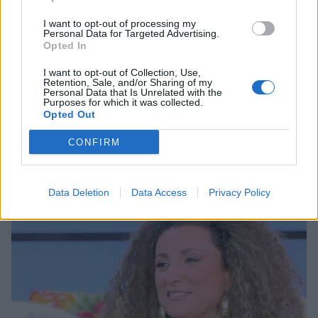
I want to opt-out of processing my
Personal Data for Targeted Advertising.
Opted In
EUROVISION
I want to opt-out of Collection, Use,
Retention, Sale, and/or Sharing of my
Κατερίνα Βρανά: «Tο ότι είμαι ανάπηρη δε
Personal Data that Is Unrelated with the
Purposes for which it was collected.
σημαίνει ότι δεν μπορώ να παρουσιάσω την
Opted Out
Eurovision»
CONFIRM
15:35
@05-02-2026
Data Deletion
Data Access
Privacy Policy